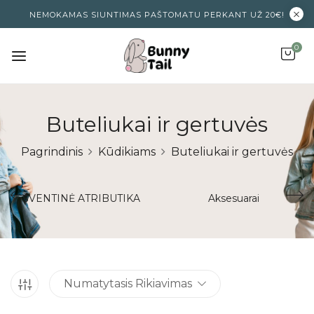
NEMOKAMAS SIUNTIMAS PAŠTOMATU PERKANT UŽ 20€!
0
Buteliukai ir gertuvės
Pagrindinis
Kūdikiams
Buteliukai ir gertuvės
ŠVENTINĖ ATRIBUTIKA
Aksesuarai
Numatytasis Rikiavimas