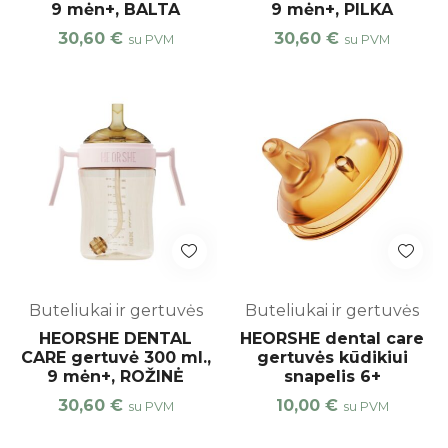
9 mėn+, BALTA
9 mėn+, PILKA
30,60
€
30,60
€
su PVM
su PVM
Buteliukai ir gertuvės
Buteliukai ir gertuvės
HEORSHE DENTAL
HEORSHE dental care
CARE gertuvė 300 ml.,
gertuvės kūdikiui
9 mėn+, ROŽINĖ
snapelis 6+
30,60
€
10,00
€
su PVM
su PVM