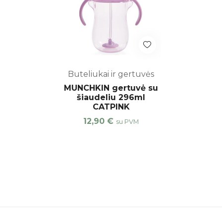
Buteliukai ir gertuvės
MUNCHKIN gertuvė su
šiaudeliu 296ml
CATPINK
12,90
€
su PVM