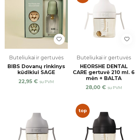
Buteliukai ir gertuvės
Buteliukai ir gertuvės
BIBS Dovanų rinkinys
HEORSHE DENTAL
kūdikiui SAGE
CARE gertuvė 210 ml. 6
mėn + BALTA
22,95
€
su PVM
28,00
€
su PVM
top