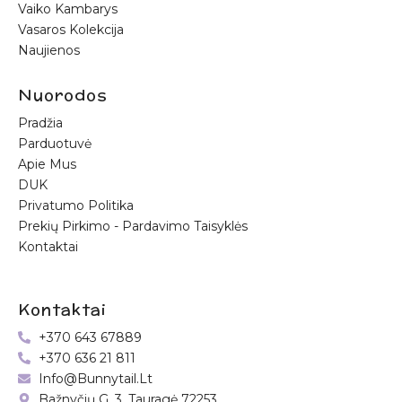
Vaiko Kambarys
Vasaros Kolekcija
Naujienos
Nuorodos
Pradžia
Parduotuvė
Apie Mus
DUK
Privatumo Politika
Prekių Pirkimo - Pardavimo Taisyklės
Kontaktai
Kontaktai
+370 643 67889
+370 636 21 811
Info@bunnytail.lt
Bažnyčių G. 3, Tauragė 72253