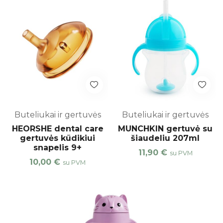
Buteliukai ir gertuvės
Buteliukai ir gertuvės
HEORSHE dental care
MUNCHKIN gertuvė su
gertuvės kūdikiui
šiaudeliu 207ml
snapelis 9+
11,90
€
su PVM
10,00
€
su PVM