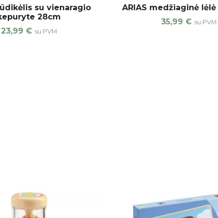
ūdikėlis su vienaragio
ARIAS medžiaginė lėl
kepuryte 28cm
35,99
€
su PVM
23,99
€
su PVM