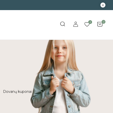
0
2
Dovanų kuponai
Išpardavimas
Kūd