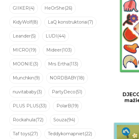
GIIKER
(4)
HeOrShe
(26)
KidyWolf
(8)
LaQ konstruktoriai
(7)
Leander
(5)
LUDI
(44)
MICRO
(19)
Mideer
(103)
MOONIE
(3)
Mrs Ertha
(113)
Munchkin
(9)
NORDBABY
(18)
nuvitababy
(3)
PartyDeco
(51)
DJECO
maži
PLUS PLUS
(33)
PolarB
(19)
Rockahula
(72)
Souza
(94)
Taf toys
(27)
Teddykomapniet
(22)