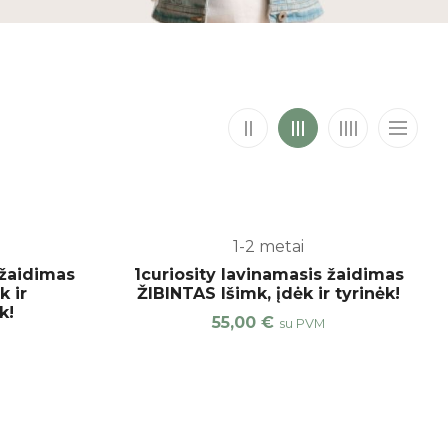
1-2 metai
 žaidimas
1curiosity lavinamasis žaidimas
 ir
ŽIBINTAS Išimk, įdėk ir tyrinėk!
k!
55,00
€
su PVM