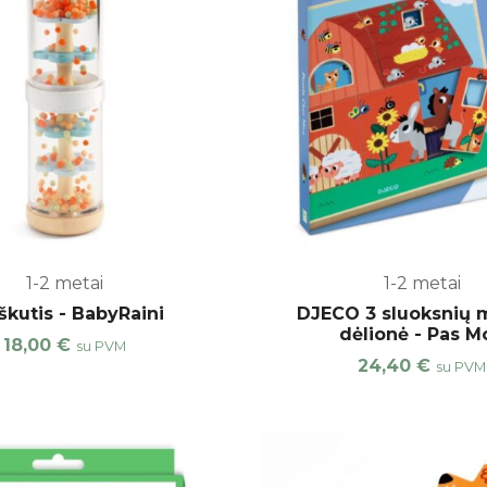
1-2 metai
1-2 metai
škutis - BabyRaini
DJECO 3 sluoksnių 
dėlionė - Pas M
18,00
€
su PVM
24,40
€
su PVM