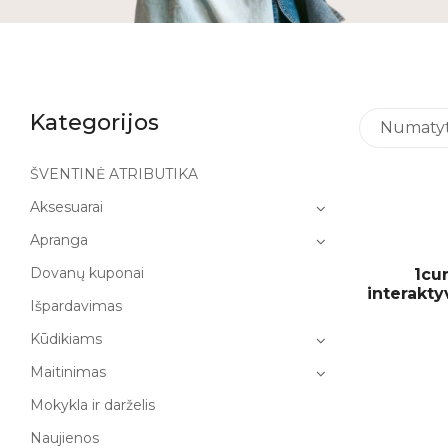
Kategorijos
Numatyta
ŠVENTINĖ ATRIBUTIKA
Aksesuarai
Apranga
Dovanų kuponai
1cur
interakt
Išpardavimas
Kūdikiams
Maitinimas
Mokykla ir darželis
Naujienos