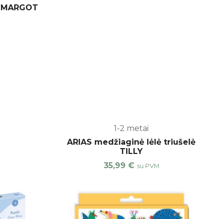
ė MARGOT
1-2 metai
ARIAS medžiaginė lėlė triušelė
TILLY
35,99
€
su PVM