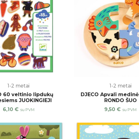
1-2 metai
1-2 metai
 60 veltinio lipdukų
DJECO Apvali medinė
esiems JUOKINGIEJI
RONDO ŠUO
6,10
€
9,50
€
su PVM
su PVM