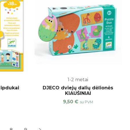
1-2 metai
lipdukai
DJECO dviejų dalių dėlionės
KIAUŠINIAI
9,50
€
su PVM
8
9