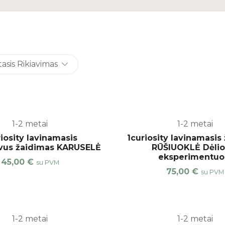
sis Rikiavimas
1-2 metai
1-2 metai
iosity lavinamasis
1curiosity lavinamasis
yvus žaidimas KARUSELĖ
RŪŠIUOKLĖ Dėliok
eksperimentuo
45,00
€
su PVM
75,00
€
su PVM
1-2 metai
1-2 metai