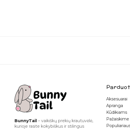
Parduot
Aksesuarai
Apranga
Kūdikiams
Pažaiskime
BunnyTail
– vaikiškų prekių krautuvėlė,
Populiariaus
kurioje rasite kokybiškus ir stilingus