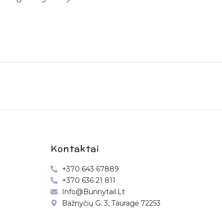
Kontaktai
+370 643 67889
+370 636 21 811
Info@bunnytail.lt
Bažnyčių G. 3, Tauragė 72253