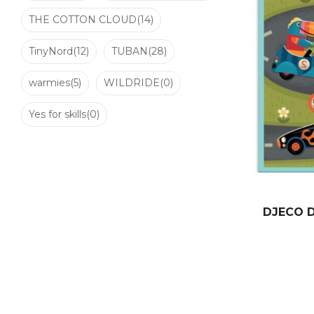
THE COTTON CLOUD
(14)
TinyNord
(12)
TUBAN
(28)
warmies
(5)
WILDRIDE
(0)
Yes for skills
(0)
DJECO Da