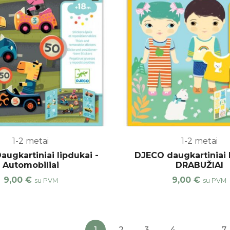
1-2 metai
1-2 metai
ugkartiniai lipdukai -
DJECO daugkartiniai 
Automobiliai
DRABUŽIAI
9,00
€
9,00
€
su PVM
su PVM
1
2
3
4
…
7