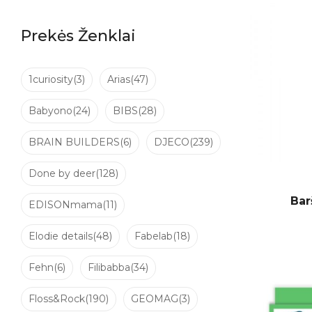
Prekės Ženklai
1curiosity
(3)
Arias
(47)
Babyono
(24)
BIBS
(28)
BRAIN BUILDERS
(6)
DJECO
(239)
Done by deer
(128)
Bar
EDISONmama
(11)
Elodie details
(48)
Fabelab
(18)
Fehn
(6)
Filibabba
(34)
Floss&Rock
(190)
GEOMAG
(3)