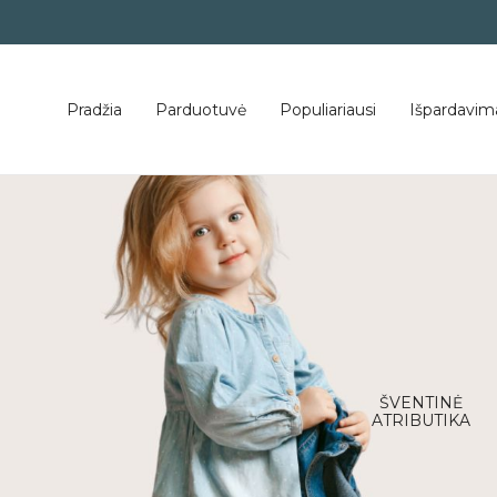
Pradžia
Parduotuvė
Populiariausi
Išpardavim
mbarys
Vasaros kolekcija
ŠVENTINĖ
ATRIBUTIKA