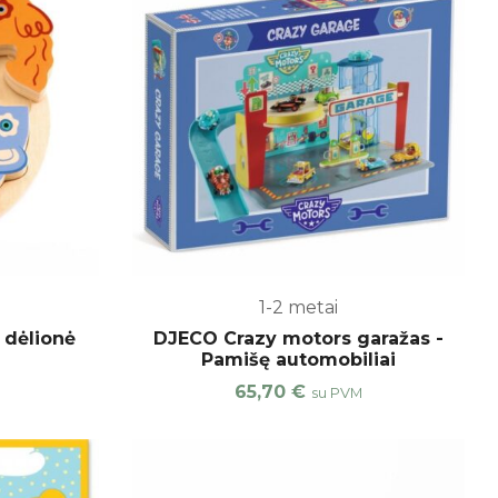
1-2 metai
 dėlionė
DJECO Crazy motors garažas -
Pamišę automobiliai
65,70
€
su PVM