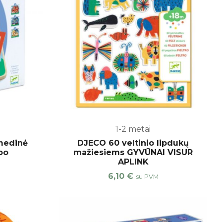
1-2 metai
medinė
DJECO 60 veltinio lipdukų
oo
mažiesiems GYVŪNAI VISUR
APLINK
6,10
€
su PVM