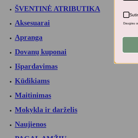
ŠVENTINĖ ATRIBUTIKA
Suti
Aksesuarai
Daugiau ap
Apranga
Dovanų kuponai
Išpardavimas
Kūdikiams
Maitinimas
Mokykla ir darželis
Naujienos