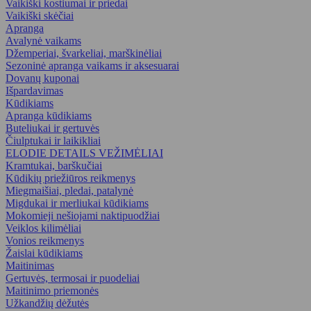
Vaikiški kostiumai ir priedai
Vaikiški skėčiai
Apranga
Avalynė vaikams
Džemperiai, švarkeliai, marškinėliai
Sezoninė apranga vaikams ir aksesuarai
Dovanų kuponai
Išpardavimas
Kūdikiams
Apranga kūdikiams
Buteliukai ir gertuvės
Čiulptukai ir laikikliai
ELODIE DETAILS VEŽIMĖLIAI
Kramtukai, barškučiai
Kūdikių priežiūros reikmenys
Miegmaišiai, pledai, patalynė
Migdukai ir merliukai kūdikiams
Mokomieji nešiojami naktipuodžiai
Veiklos kilimėliai
Vonios reikmenys
Žaislai kūdikiams
Maitinimas
Gertuvės, termosai ir puodeliai
Maitinimo priemonės
Užkandžių dėžutės