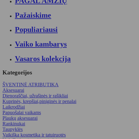
PAGAL AMŽIŲ
Pažaiskime
Populiariausi
Vaiko kambarys
Vasaros kolekcija
Kategorijos
ŠVENTINĖ ATRIBUTIKA
Aksesuarai
Dienoraščiai, užrašinės ir rašikliai
Kuprinės, krepšiai,piniginės ir penalai
Laikrodžiai
Papuošalai vaikams
Plaukų aksesuarai
Rankinukai
Taupyklės
Vaikiška kosmetika ir tatuiruotės