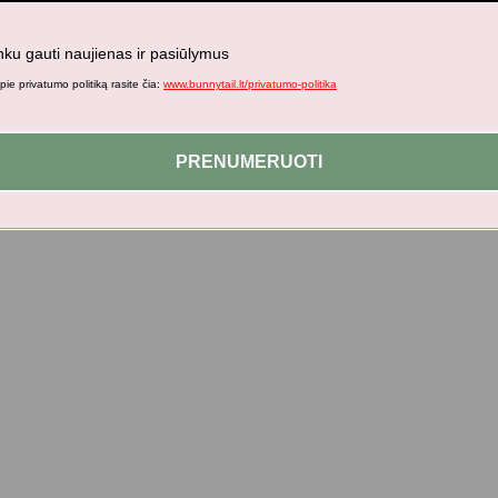
nku gauti naujienas ir pasiūlymus
ie privatumo politiką rasite čia:
www.bunnytail.lt/privatumo-politika
PRENUMERUOTI