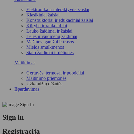
Elektronika ir interaktyvūs žaislai
Klasikiniai žaislai
Konstruktoriai ir edukaciniai žaislai
Kūryba ir rankdarbiai
Lauko žaidimai ir žaislai
Lėlės ir vaidmenų žaidimai
Mašinos, garažai ir trasos
Mielos smulkmenos
Stalo žaidimai ir dėlionės
Maitinimas
Gertuvės, termosai ir puodeliai
Maitinimo priemonės
Užkandžių dėžutės
Išpardavimas
Sign in
Registracija