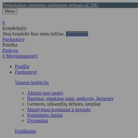
Nemokamas siuntimas paštomatu perkant už 20€!
Menu
0
Krepšelis(0)
Jūsų krepšelis šiuo metu tuščias.
Parduotuvė
Parduotuvė
Paieška
Paskyra
0
Mėgstamiausieji
Pradžia
Parduotuvė
Vasaros kolekcija
Akiniai nuo saulės
Baseinai, plaukimo ratai, rankovės, liemenės
Gertuvės, užkandžių dėžutės, krepšiai
Maudymosi kostiumai ir kepurės
Paplūdimio žaislai
Dviratukai
Kūdikiams