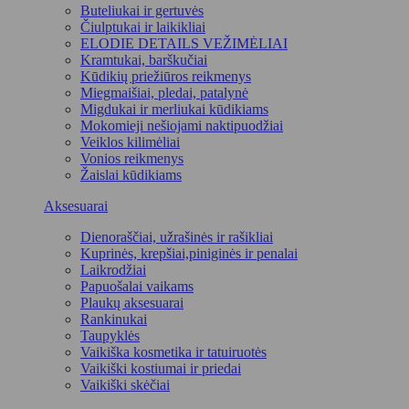
Buteliukai ir gertuvės
Čiulptukai ir laikikliai
ELODIE DETAILS VEŽIMĖLIAI
Kramtukai, barškučiai
Kūdikių priežiūros reikmenys
Miegmaišiai, pledai, patalynė
Migdukai ir merliukai kūdikiams
Mokomieji nešiojami naktipuodžiai
Veiklos kilimėliai
Vonios reikmenys
Žaislai kūdikiams
Aksesuarai
Dienoraščiai, užrašinės ir rašikliai
Kuprinės, krepšiai,piniginės ir penalai
Laikrodžiai
Papuošalai vaikams
Plaukų aksesuarai
Rankinukai
Taupyklės
Vaikiška kosmetika ir tatuiruotės
Vaikiški kostiumai ir priedai
Vaikiški skėčiai