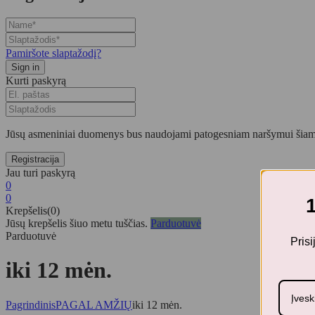
Pamiršote slaptažodį?
Kurti paskyrą
Jūsų asmeniniai duomenys bus naudojami patogesniam naršymui šiame
Jau turi paskyrą
0
0
Krepšelis(0)
Jūsų krepšelis šiuo metu tuščias.
Parduotuvė
Parduotuvė
Pris
iki 12 mėn.
Pagrindinis
PAGAL AMŽIŲ
iki 12 mėn.