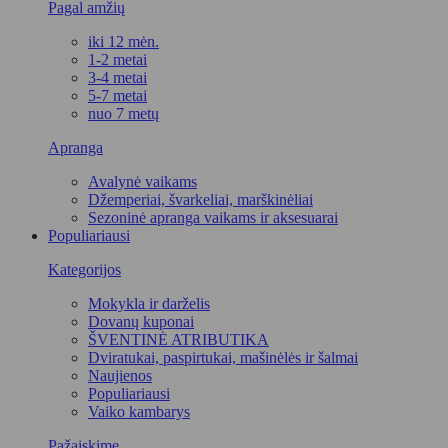
Pagal amžių
iki 12 mėn.
1-2 metai
3-4 metai
5-7 metai
nuo 7 metų
Apranga
Avalynė vaikams
Džemperiai, švarkeliai, marškinėliai
Sezoninė apranga vaikams ir aksesuarai
Populiariausi
Kategorijos
Mokykla ir darželis
Dovanų kuponai
ŠVENTINĖ ATRIBUTIKA
Dviratukai, paspirtukai, mašinėlės ir šalmai
Naujienos
Populiariausi
Vaiko kambarys
Pažaiskime