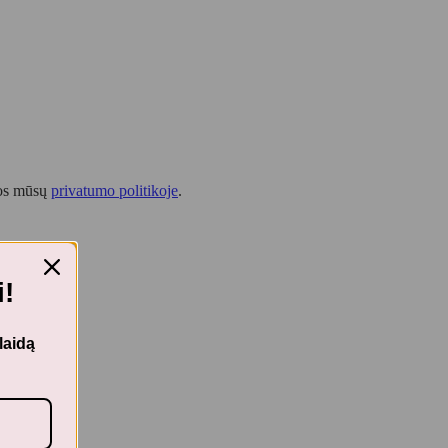
tos mūsų
privatumo politikoje
.
!
laidą