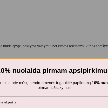
 tinklalapyje, paskyros valdymui bei kitoms reikmėms, kurios aprašy
10% nuolaida pirmam apsipirkimui
ijunkite prie mūsų bendruomenės ir gaukite papildomą
10% nuo
pirmam užsakymui!