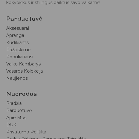
kokybiškus ir stilingus daiktus savo vaikams!
Parduotuvė
Aksesuarai
Apranga
Kūdikiams
Pažaiskime
Populiariausi
Vaiko Kambarys
Vasaros Kolekcija
Naujienos
Nuorodos
Pradžia
Parduotuvė
Apie Mus
DUK
Privatumo Politika