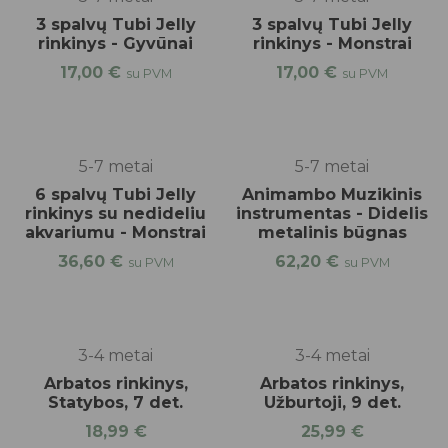
3 spalvų Tubi Jelly
3 spalvų Tubi Jelly
rinkinys - Gyvūnai
rinkinys - Monstrai
17,00
€
17,00
€
su PVM
su PVM
5-7 metai
5-7 metai
6 spalvų Tubi Jelly
Animambo Muzikinis
rinkinys su nedideliu
instrumentas - Didelis
akvariumu - Monstrai
metalinis būgnas
36,60
€
62,20
€
su PVM
su PVM
3-4 metai
3-4 metai
Arbatos rinkinys,
Arbatos rinkinys,
Statybos, 7 det.
Užburtoji, 9 det.
18,99
€
25,99
€