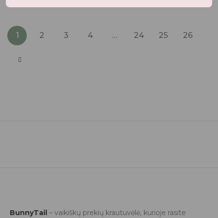
1
2
3
4
…
24
25
26
BunnyTail
– vaikiškų prekių krautuvėlė, kurioje rasite