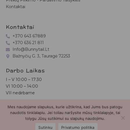
Prekių Pirkimo - Pardavimo Taisyklės
Kontaktai
Kontaktai
+370 643 67889
+370 636 21 811
Info@bunnytail.lt
Bažnyčių G. 3, Tauragė 72253
Darbo Laikas
I – V
10:00 – 17:30
VI
10:00 – 14:00
VII nedirbame
Mes naudojame slapukus, kurie užtikrina, kad Jums bus patogu
Bunnytail.lt
| Copyright 2026 | Svetainė sukurta
Myra.lt
naudotis tinklalapiu. Jei toliau naršysite mūsų tinklalapyje, tai
tolygu Jūsų sutikimui su slapukų naudojimu.
2
Sutinku
Privatumo politika