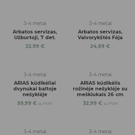
3-4 metai
3-4 metai
Arbatos servizas,
Arbatos servizas,
Užburtoji, 7 det.
Vaivorykštės Fėja
22,99
€
24,99
€
3-4 metai
3-4 metai
ARIAS kūdikėliai
ARIAS kūdikėlis
dvynukai baltoje
rožinėje nešyklėje su
nešyklėje
meškiukais 26 cm
59,99
€
32,99
€
su PVM
su PVM
3-4 metai
3-4 metai