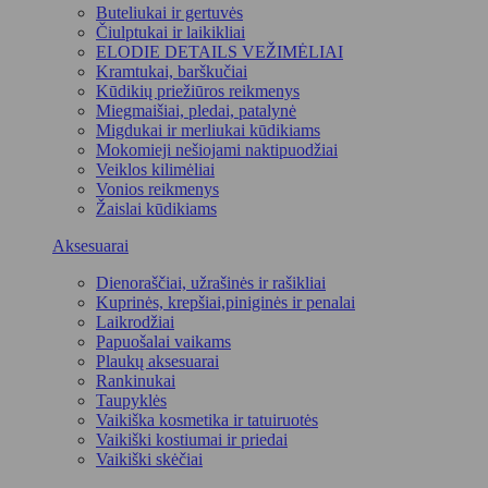
Buteliukai ir gertuvės
Čiulptukai ir laikikliai
ELODIE DETAILS VEŽIMĖLIAI
Kramtukai, barškučiai
Kūdikių priežiūros reikmenys
Miegmaišiai, pledai, patalynė
Migdukai ir merliukai kūdikiams
Mokomieji nešiojami naktipuodžiai
Veiklos kilimėliai
Vonios reikmenys
Žaislai kūdikiams
Aksesuarai
Dienoraščiai, užrašinės ir rašikliai
Kuprinės, krepšiai,piniginės ir penalai
Laikrodžiai
Papuošalai vaikams
Plaukų aksesuarai
Rankinukai
Taupyklės
Vaikiška kosmetika ir tatuiruotės
Vaikiški kostiumai ir priedai
Vaikiški skėčiai