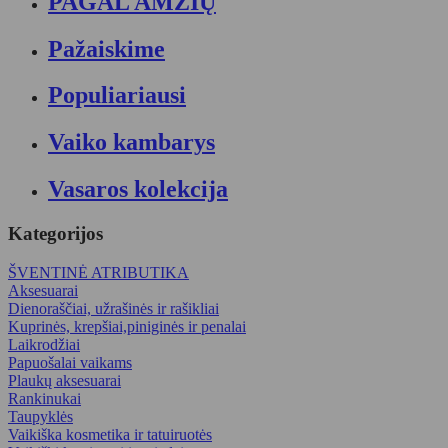
PAGAL AMŽIŲ
Pažaiskime
Populiariausi
Vaiko kambarys
Vasaros kolekcija
Kategorijos
ŠVENTINĖ ATRIBUTIKA
Aksesuarai
Dienoraščiai, užrašinės ir rašikliai
Kuprinės, krepšiai,piniginės ir penalai
Laikrodžiai
Papuošalai vaikams
Plaukų aksesuarai
Rankinukai
Taupyklės
Vaikiška kosmetika ir tatuiruotės