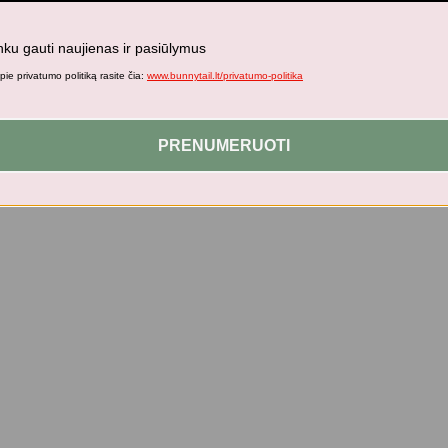
nku gauti naujienas ir pasiūlymus
ie privatumo politiką rasite čia:
www.bunnytail.lt/privatumo-politika
PRENUMERUOTI