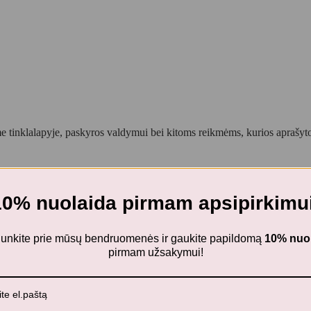
 tinklalapyje, paskyros valdymui bei kitoms reikmėms, kurios aprašy
10% nuolaida pirmam apsipirkimui
ijunkite prie mūsų bendruomenės ir gaukite papildomą
10% nuo
pirmam užsakymui!
iniai