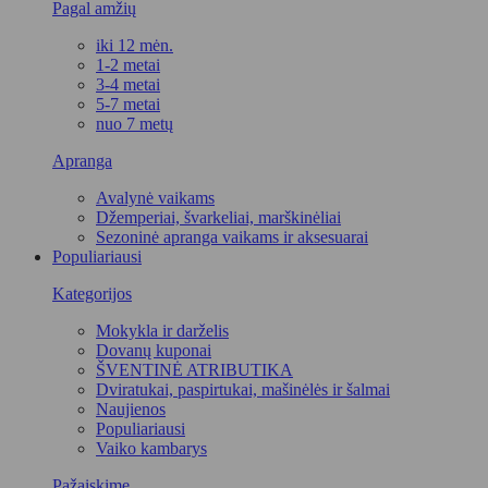
Pagal amžių
iki 12 mėn.
1-2 metai
3-4 metai
5-7 metai
nuo 7 metų
Apranga
Avalynė vaikams
Džemperiai, švarkeliai, marškinėliai
Sezoninė apranga vaikams ir aksesuarai
Populiariausi
Kategorijos
Mokykla ir darželis
Dovanų kuponai
ŠVENTINĖ ATRIBUTIKA
Dviratukai, paspirtukai, mašinėlės ir šalmai
Naujienos
Populiariausi
Vaiko kambarys
Pažaiskime