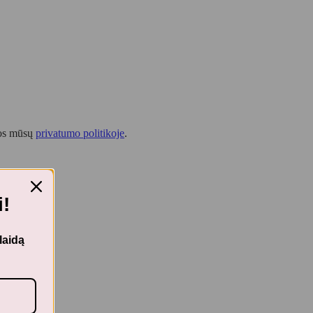
tos mūsų
privatumo politikoje
.
!
laidą