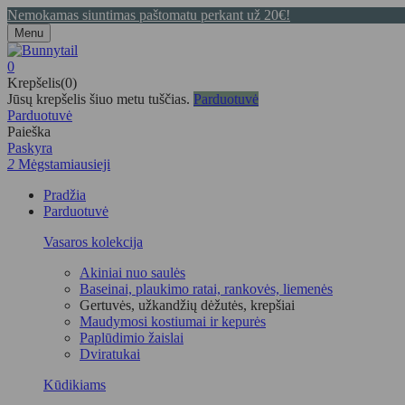
Nemokamas siuntimas paštomatu perkant už 20€!
Menu
0
Krepšelis(0)
Jūsų krepšelis šiuo metu tuščias.
Parduotuvė
Parduotuvė
Paieška
Paskyra
2
Mėgstamiausieji
Pradžia
Parduotuvė
Vasaros kolekcija
Akiniai nuo saulės
Baseinai, plaukimo ratai, rankovės, liemenės
Gertuvės, užkandžių dėžutės, krepšiai
Maudymosi kostiumai ir kepurės
Paplūdimio žaislai
Dviratukai
Kūdikiams