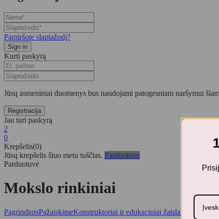
Pamiršote slaptažodį?
Kurti paskyrą
Jūsų asmeniniai duomenys bus naudojami patogesniam naršymui šiame
Jau turi paskyrą
2
0
Krepšelis(0)
Jūsų krepšelis šiuo metu tuščias.
Parduotuvė
Parduotuvė
Pris
Mokslo rinkiniai
Pagrindinis
Pažaiskime
Konstruktoriai ir edukaciniai žaislai
Mokslo rink