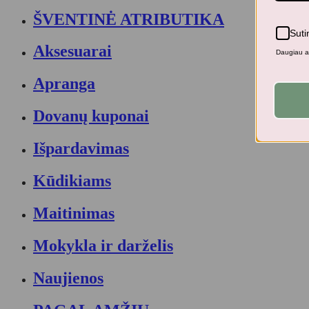
ŠVENTINĖ ATRIBUTIKA
Suti
Aksesuarai
Daugiau ap
Apranga
Dovanų kuponai
Išpardavimas
Kūdikiams
Maitinimas
Mokykla ir darželis
Naujienos