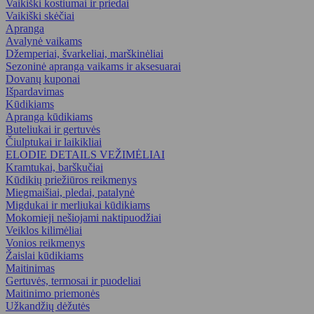
Vaikiški kostiumai ir priedai
Vaikiški skėčiai
Apranga
Avalynė vaikams
Džemperiai, švarkeliai, marškinėliai
Sezoninė apranga vaikams ir aksesuarai
Dovanų kuponai
Išpardavimas
Kūdikiams
Apranga kūdikiams
Buteliukai ir gertuvės
Čiulptukai ir laikikliai
ELODIE DETAILS VEŽIMĖLIAI
Kramtukai, barškučiai
Kūdikių priežiūros reikmenys
Miegmaišiai, pledai, patalynė
Migdukai ir merliukai kūdikiams
Mokomieji nešiojami naktipuodžiai
Veiklos kilimėliai
Vonios reikmenys
Žaislai kūdikiams
Maitinimas
Gertuvės, termosai ir puodeliai
Maitinimo priemonės
Užkandžių dėžutės