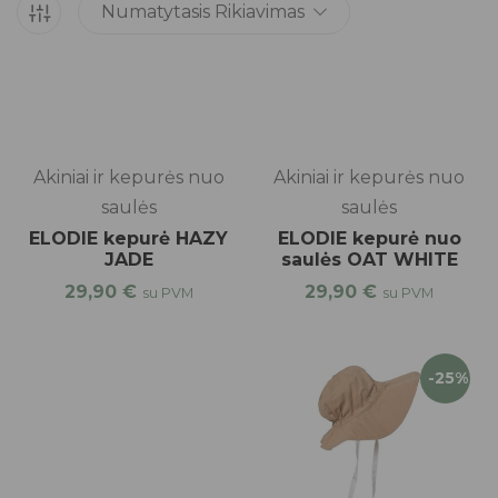
Numatytasis Rikiavimas
Akiniai ir kepurės nuo
Akiniai ir kepurės nuo
saulės
saulės
ELODIE kepurė HAZY
ELODIE kepurė nuo
JADE
saulės OAT WHITE
29,90
€
29,90
€
su PVM
su PVM
-25%