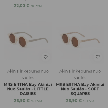
22,00
€
su PVM
Akiniai ir kepurės nuo
Akiniai ir kepurės nuo
saulės
saulės
MRS ERTHA Bay Akiniai
MRS ERTHA Bay Akiniai
Nuo Saulės - LITTLE
Nuo Saulės - SOFT
DAISIES
SQUARES
26,90
€
26,90
€
su PVM
su PVM