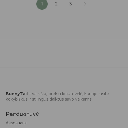
1
2
3
BunnyTail
– vaikiškų prekių krautuvėlė, kurioje rasite
kokybiškus ir stilingus daiktus savo vaikams!
Parduotuvė
Aksesuarai