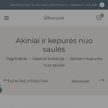
NEMOKAMAS SIUNTIMAS PAŠTOMATU PERKANT UŽ 20€!
0
Akiniai ir kepurės nuo
saulės
Pagrindinis
Vasaros kolekcija
Akiniai ir kepurės
nuo saulės
ŠVENTINĖ ATRIBUTIKA
Aksesuarai