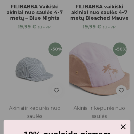
FILIBABBA Vaikiški
FILIBABBA vaikiški
akiniai nuo saulės 4-7
akiniai nuo saulės 4-7
metų – Blue Nights
metų Bleached Mauve
19,99
€
19,99
€
su PVM
su PVM
-50%
-50%
Akiniai ir kepurės nuo
Akiniai ir kepurės nuo
saulės
saulės
LIEWOOD kepurė BLUE
LIEWOOD vaikiška
WAVE/CREME DE LA
kepurė su snapeliu -