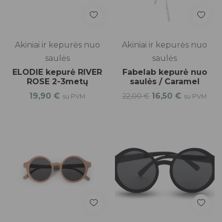
Akiniai ir kepurės nuo
Akiniai ir kepurės nuo
saulės
saulės
ELODIE kepurė RIVER
Fabelab kepurė nuo
ROSE 2-3metų
saulės / Caramel
19,90
€
16,50
€
22,00
€
su PVM
su PVM