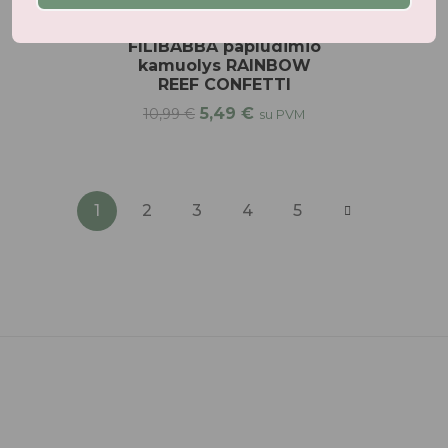
rankovės, liemenės
FILIBABBA paplūdimio
kamuolys RAINBOW
REEF CONFETTI
5,49
€
10,99
€
su PVM
1
2
3
4
5