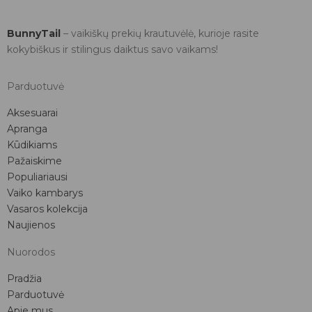
BunnyTail
– vaikiškų prekių krautuvėlė, kurioje rasite
kokybiškus ir stilingus daiktus savo vaikams!
Parduotuvė
Aksesuarai
Apranga
Kūdikiams
Pažaiskime
Populiariausi
Vaiko kambarys
Vasaros kolekcija
Naujienos
Nuorodos
Pradžia
Parduotuvė
Apie mus