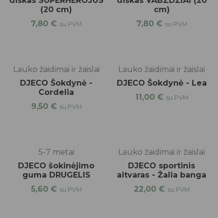
diskas SUPERHEROJUS
diskas VABZDŽIAI (20
(20 cm)
cm)
7,80
€
7,80
€
su PVM
su PVM
Lauko žaidimai ir žaislai
Lauko žaidimai ir žaislai
DJECO Šokdynė -
DJECO Šokdynė - Lea
Cordelia
11,00
€
su PVM
9,50
€
su PVM
5-7 metai
Lauko žaidimai ir žaislai
DJECO šokinėjimo
DJECO sportinis
guma DRUGELIS
aitvaras - Žalia banga
5,60
€
22,00
€
su PVM
su PVM