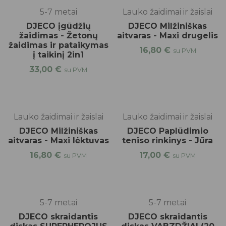
5-7 metai
Lauko žaidimai ir žaislai
DJECO įgūdžių
DJECO Milžiniškas
žaidimas - Žetonų
aitvaras - Maxi drugelis
žaidimas ir pataikymas
16,80
€
su PVM
į taikinį 2in1
33,00
€
su PVM
Lauko žaidimai ir žaislai
Lauko žaidimai ir žaislai
DJECO Milžiniškas
DJECO Paplūdimio
aitvaras - Maxi lėktuvas
teniso rinkinys - Jūra
16,80
€
17,00
€
su PVM
su PVM
5-7 metai
5-7 metai
DJECO skraidantis
DJECO skraidantis