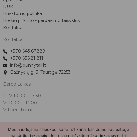
DUK
Privatumo politika
Prekių pirkimo - pardavimo taisyklės
Kontaktai
Kontaktai
+370 643 67889
+370 636 21 811
info@bunnytail.lt
Bažnyčių g. 3, Tauragė 72253
Darbo Laikas
I – V
10:00 – 17:30
VI
10:00 – 14:00
VII nedirbame
Mes naudojame slapukus, kurie užtikrina, kad Jums bus patogu
Bunnytail.lt
| Copyright 2026 | Svetainė sukurta
Myra.lt
naudotis tinklalapiu. Jei toliau naršysite mūsų tinklalapyje, tai