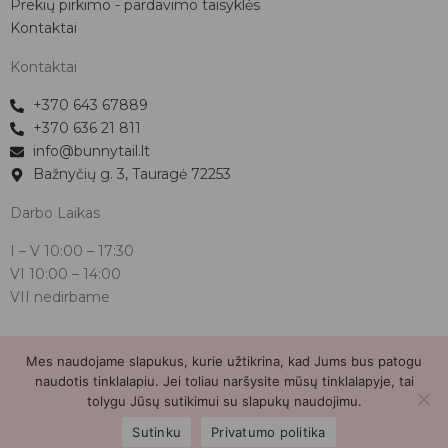
Prekių pirkimo - pardavimo taisyklės
Kontaktai
Kontaktai
+370 643 67889
+370 636 21 811
info@bunnytail.lt
Bažnyčių g. 3, Tauragė 72253
Darbo Laikas
I – V
10:00 – 17:30
VI
10:00 – 14:00
VII nedirbame
Mes naudojame slapukus, kurie užtikrina, kad Jums bus patogu
Bunnytail.lt
| Copyright 2026 | Svetainė sukurta
Myra.lt
naudotis tinklalapiu. Jei toliau naršysite mūsų tinklalapyje, tai
tolygu Jūsų sutikimui su slapukų naudojimu.
2
Sutinku
Privatumo politika