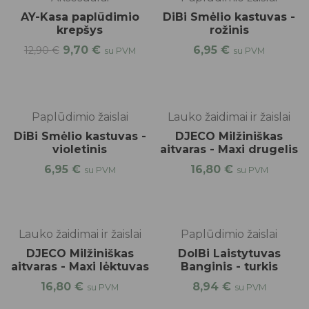
AY-Kasa paplūdimio
DiBi Smėlio kastuvas -
krepšys
rožinis
9,70
€
6,95
€
12,90
€
su PVM
su PVM
Paplūdimio žaislai
Lauko žaidimai ir žaislai
DiBi Smėlio kastuvas -
DJECO Milžiniškas
violetinis
aitvaras - Maxi drugelis
6,95
€
16,80
€
su PVM
su PVM
Lauko žaidimai ir žaislai
Paplūdimio žaislai
DJECO Milžiniškas
DolBi Laistytuvas
aitvaras - Maxi lėktuvas
Banginis - turkis
16,80
€
8,94
€
su PVM
su PVM