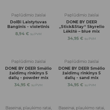
Paplūdimio žaislai
Paplūdimio žaislai
DolBi Laistytuvas
DONE BY DEER
Banginis - violetinis
„Stick&Stay“ Skyrelio
Lėkštė – blue mix
8,94
€
su PVM
34,95
€
su PVM
Paplūdimio žaislai
Paplūdimio žaislai
DONE BY DEER Smėlio
DONE BY DEER Smėlio
žaidimų rinkinys 5
žaidimų rinkinys 5
dalių - powder mix
dalių - sand mix
34,95
€
34,95
€
su PVM
su PVM
%
-50%
Baseinai, plaukimo ratai,
Baseinai, plaukimo ratai,