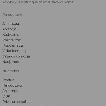
kokybiškus ir stilingus daiktus savo vaikams!
Parduotuvė
Aksesuarai
Apranga
Kūdikiams
Pažaiskime
Populiariausi
Vaiko kambarys
Vasaros kolekcija
Naujienos
Nuorodos
Pradžia
Parduotuvė
Apie mus
DUK
Privatumo politika