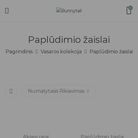
0
Paplūdimio žaislai
Pagrindinis
Vasaros kolekcija
Paplūdimio žaislai
Numatytasis Rikiavimas
%
Aksesuarai
Paplūdimio žaislai