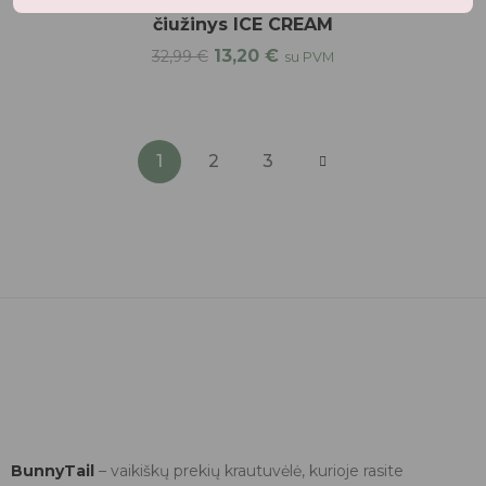
FILIBABBA plaukimo
čiužinys ICE CREAM
13,20
€
32,99
€
su PVM
1
2
3
BunnyTail
– vaikiškų prekių krautuvėlė, kurioje rasite