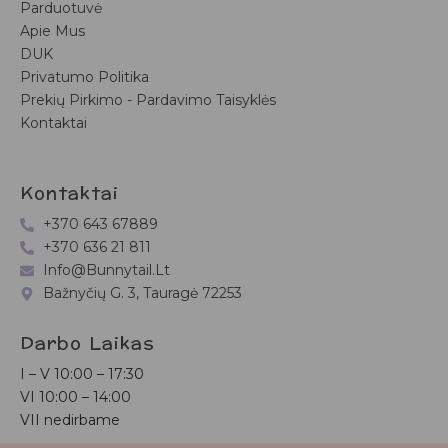
Parduotuvė
Apie Mus
DUK
Privatumo Politika
Prekių Pirkimo - Pardavimo Taisyklės
Kontaktai
Kontaktai
+370 643 67889
+370 636 21 811
Info@bunnytail.lt
Bažnyčių G. 3, Tauragė 72253
Darbo Laikas
I – V
10:00 – 17:30
VI
10:00 – 14:00
VII nedirbame