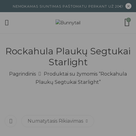
NEMOKAMAS SIUNTIMAS PAŠTOMATU PERKANT UŽ 20€!
0
Rockahula Plaukų Segtukai
Starlight
Pagrindinis
Produktai su žymomis “Rockahula
Plaukų Segtukai Starlight”
Numatytasis Rikiavimas