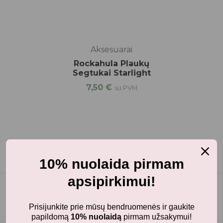
Aksesuarai
Rockahula Plaukų
Segtukai Starlight
7,50
€
su PVM
10% nuolaida pirmam
apsipirkimui!
Prisijunkite prie mūsų bendruomenės ir gaukite
papildomą
10% nuolaidą
pirmam užsakymui!