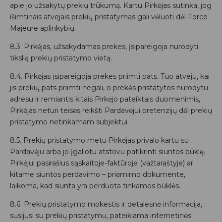
apie jo užsakytų prekių trūkumą. Kartu Pirkėjas sutinka, jog
išimtinais atvejais prekių pristatymas gali vėluoti dėl Force
Majeure aplinkybių.
8.3. Pirkėjas, užsakydamas prekes, įsipareigoja nurodyti
tikslią prekių pristatymo vietą.
8.4. Pirkėjas įsipareigoja prekes priimti pats. Tuo atveju, kai
jis prekių pats priimti negali, o prekės pristatytos nurodytu
adresu ir remiantis kitais Pirkėjo pateiktais duomenimis,
Pirkėjas neturi teisės reikšti Pardavėjui pretenzijų dėl prekių
pristatymo netinkamam subjektui.
8.5. Prekių pristatymo metu Pirkėjas privalo kartu su
Pardavėju arba jo įgaliotu atstovu patikrinti siuntos būklę.
Pirkėjui pasirašius sąskaitoje-faktūroje (važtaraštyje) ar
kitame siuntos perdavimo – priėmimo dokumente,
laikoma, kad siunta yra perduota tinkamos būklės.
8.6. Prekių pristatymo mokestis ir detalesnė informacija,
susijusi su prekių pristatymu, pateikiama internetinės