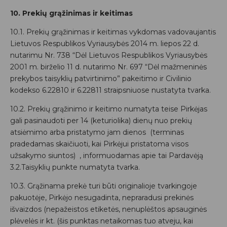
10. Prekių grąžinimas ir keitimas
10.1. Prekių grąžinimas ir keitimas vykdomas vadovaujantis
Lietuvos Respublikos Vyriausybės 2014 m. liepos 22 d.
nutarimu Nr. 738 “Dėl Lietuvos Respublikos Vyriausybės
2001 m. birželio 11 d. nutarimo Nr. 697 “Dėl mažmeninės
prekybos taisyklių patvirtinimo” pakeitimo ir Civilinio
kodekso 6.22810 ir 6.22811 straipsniuose nustatyta tvarka.
10.2. Prekių grąžinimo ir keitimo numatyta teise Pirkėjas
gali pasinaudoti per 14 (keturiolika) dienų nuo prekių
atsiėmimo arba pristatymo jam dienos (terminas
pradedamas skaičiuoti, kai Pirkėjui pristatoma visos
užsakymo siuntos) , informuodamas apie tai Pardavėją
3.2.Taisyklių punkte numatyta tvarka.
10.3. Grąžinama prekė turi būti originalioje tvarkingoje
pakuotėje, Pirkėjo nesugadinta, nepraradusi prekinės
išvaizdos (nepažeistos etiketės, nenuplėštos apsauginės
plėvelės ir kt. (šis punktas netaikomas tuo atveju, kai