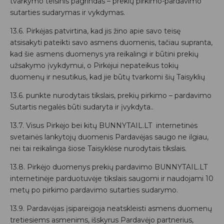
tvarkymo teisinis pagrindas – prekių pirkimo-pardavimo
sutarties sudarymas ir vykdymas.
13.6. Pirkėjas patvirtina, kad jis žino apie savo teisę
atsisakyti pateikti savo asmens duomenis, tačiau supranta,
kad šie asmens duomenys yra reikalingi ir būtini prekių
užsakymo įvykdymui, o Pirkėjui nepateikus tokių
duomenų ir nesutikus, kad jie būtų tvarkomi šių Taisyklių
13.6. punkte nurodytais tikslais, prekių pirkimo – pardavimo
Sutartis negalės būti sudaryta ir įvykdyta..
13.7. Visus Pirkėjo bei kitų BUNNYTAIL.LT internetinės
svetainės lankytojų duomenis Pardavėjas saugo ne ilgiau,
nei tai reikalinga šiose Taisyklėse nurodytais tikslais.
13.8. Pirkėjo duomenys prekių pardavimo BUNNYTAIL.LT
internetinėje parduotuvėje tikslais saugomi ir naudojami 10
metų po pirkimo pardavimo sutarties sudarymo.
13.9. Pardavėjas įsipareigoja neatskleisti asmens duomenų
tretiesiems asmenims, išskyrus Pardavėjo partnerius,