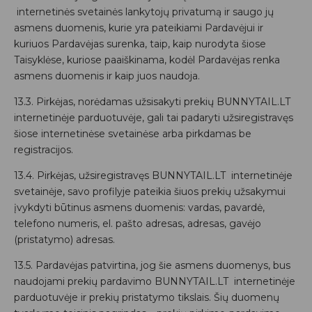
internetinės svetainės lankytojų privatumą ir saugo jų
asmens duomenis, kurie yra pateikiami Pardavėjui ir
kuriuos Pardavėjas surenka, taip, kaip nurodyta šiose
Taisyklėse, kuriose paaiškinama, kodėl Pardavėjas renka
asmens duomenis ir kaip juos naudoja.
13.3. Pirkėjas, norėdamas užsisakyti prekių BUNNYTAIL.LT
internetinėje parduotuvėje, gali tai padaryti užsiregistravęs
šiose internetinėse svetainėse arba pirkdamas be
registracijos.
13.4. Pirkėjas, užsiregistravęs BUNNYTAIL.LT internetinėje
svetainėje, savo profilyje pateikia šiuos prekių užsakymui
įvykdyti būtinus asmens duomenis: vardas, pavardė,
telefono numeris, el. pašto adresas, adresas, gavėjo
(pristatymo) adresas.
13.5. Pardavėjas patvirtina, jog šie asmens duomenys, bus
naudojami prekių pardavimo BUNNYTAIL.LT internetinėje
parduotuvėje ir prekių pristatymo tikslais. Šių duomenų