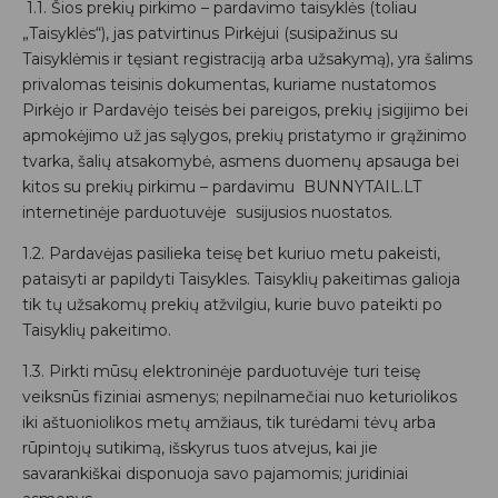
1.1. Šios prekių pirkimo – pardavimo taisyklės (toliau
„Taisyklės“), jas patvirtinus Pirkėjui (susipažinus su
Taisyklėmis ir tęsiant registraciją arba užsakymą), yra šalims
privalomas teisinis dokumentas, kuriame nustatomos
Pirkėjo ir Pardavėjo teisės bei pareigos, prekių įsigijimo bei
apmokėjimo už jas sąlygos, prekių pristatymo ir grąžinimo
tvarka, šalių atsakomybė, asmens duomenų apsauga bei
kitos su prekių pirkimu – pardavimu BUNNYTAIL.LT
internetinėje parduotuvėje susijusios nuostatos.
1.2. Pardavėjas pasilieka teisę bet kuriuo metu pakeisti,
pataisyti ar papildyti Taisykles. Taisyklių pakeitimas galioja
tik tų užsakomų prekių atžvilgiu, kurie buvo pateikti po
Taisyklių pakeitimo.
1.3. Pirkti mūsų elektroninėje parduotuvėje turi teisę
veiksnūs fiziniai asmenys; nepilnamečiai nuo keturiolikos
iki aštuoniolikos metų amžiaus, tik turėdami tėvų arba
rūpintojų sutikimą, išskyrus tuos atvejus, kai jie
savarankiškai disponuoja savo pajamomis; juridiniai