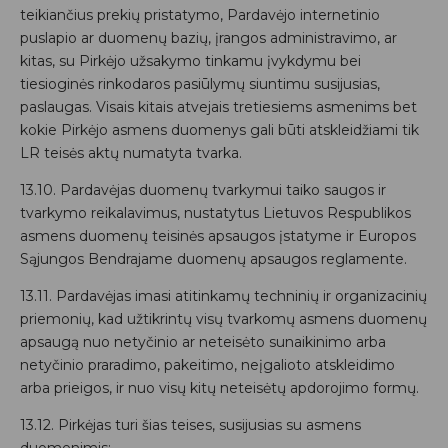
teikiančius prekių pristatymo, Pardavėjo internetinio
puslapio ar duomenų bazių, įrangos administravimo, ar
kitas, su Pirkėjo užsakymo tinkamu įvykdymu bei
tiesioginės rinkodaros pasiūlymų siuntimu susijusias,
paslaugas. Visais kitais atvejais tretiesiems asmenims bet
kokie Pirkėjo asmens duomenys gali būti atskleidžiami tik
LR teisės aktų numatyta tvarka.
13.10. Pardavėjas duomenų tvarkymui taiko saugos ir
tvarkymo reikalavimus, nustatytus Lietuvos Respublikos
asmens duomenų teisinės apsaugos įstatyme ir Europos
Sąjungos Bendrajame duomenų apsaugos reglamente.
13.11. Pardavėjas imasi atitinkamų techninių ir organizacinių
priemonių, kad užtikrintų visų tvarkomų asmens duomenų
apsaugą nuo netyčinio ar neteisėto sunaikinimo arba
netyčinio praradimo, pakeitimo, neįgalioto atskleidimo
arba prieigos, ir nuo visų kitų neteisėtų apdorojimo formų.
13.12. Pirkėjas turi šias teises, susijusias su asmens