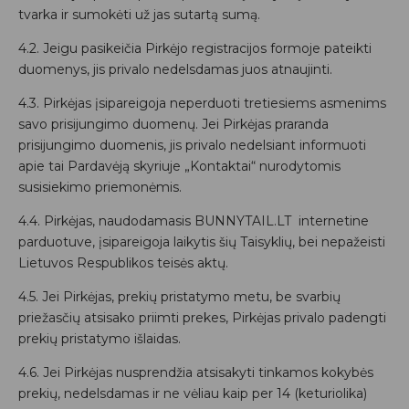
tvarka ir sumokėti už jas sutartą sumą.
4.2. Jeigu pasikeičia Pirkėjo registracijos formoje pateikti
duomenys, jis privalo nedelsdamas juos atnaujinti.
4.3. Pirkėjas įsipareigoja neperduoti tretiesiems asmenims
savo prisijungimo duomenų. Jei Pirkėjas praranda
prisijungimo duomenis, jis privalo nedelsiant informuoti
apie tai Pardavėją skyriuje „Kontaktai“ nurodytomis
susisiekimo priemonėmis.
4.4. Pirkėjas, naudodamasis BUNNYTAIL.LT internetine
parduotuve, įsipareigoja laikytis šių Taisyklių, bei nepažeisti
Lietuvos Respublikos teisės aktų.
4.5. Jei Pirkėjas, prekių pristatymo metu, be svarbių
priežasčių atsisako priimti prekes, Pirkėjas privalo padengti
prekių pristatymo išlaidas.
4.6. Jei Pirkėjas nusprendžia atsisakyti tinkamos kokybės
prekių, nedelsdamas ir ne vėliau kaip per 14 (keturiolika)