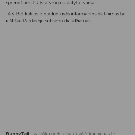
sprendžiami LR įstatymų nustatyta tvarka.
14.3. Bet kokios e-parduotuvės informacijos platinimas be
raštiško Pardavėjo sutikimo draudžiamas.
BunnyTail
– vaikiškų prekių krautuvėlė, kurioje rasite