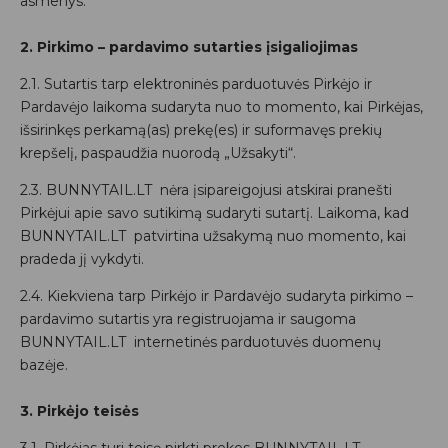
asmenys.
2. Pirkimo – pardavimo sutarties įsigaliojimas
2.1. Sutartis tarp elektroninės parduotuvės Pirkėjo ir
Pardavėjo laikoma sudaryta nuo to momento, kai Pirkėjas,
išsirinkęs perkamą(as) prekę(es) ir suformavęs prekių
krepšelį, paspaudžia nuorodą „Užsakyti“.
2.3. BUNNYTAIL.LT nėra įsipareigojusi atskirai pranešti
Pirkėjui apie savo sutikimą sudaryti sutartį. Laikoma, kad
BUNNYTAIL.LT patvirtina užsakymą nuo momento, kai
pradeda jį vykdyti.
2.4. Kiekviena tarp Pirkėjo ir Pardavėjo sudaryta pirkimo –
pardavimo sutartis yra registruojama ir saugoma
BUNNYTAIL.LT internetinės parduotuvės duomenų
bazėje.
3. Pirkėjo teisės