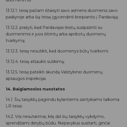
duomenimis:
13.12.1. teisę pačiam ištaisyti savo asmens duomenis savo
paskyroje arba šią teisę įgyvendinti kreipiantis į Pardavėją;
13.12.2. prašyti, kad Pardavėjas leistų susipažinti su
duomenimis ir juos ištrintų arba apribotų duomenų
tvarkymą;
13.12.3. teisę nesutikti, kad duomenys būtų tvarkomi;
13.12.4. teisę atšaukti sutikimą;
13.12.5. teisę pateikti skundą Valstybinei duomenų
apsaugos inspekcijai.
14. Baigiamosios nuostatos
14.1. Šių taisyklių pagrindu kylantiems santykiams taikoma
LR teisė.
14.2. Visi nesutarimai, kilę dėl šių taisyklių vykdymo,
sprendžiami derybų būdu. Nepavykus susitarti, ginčai