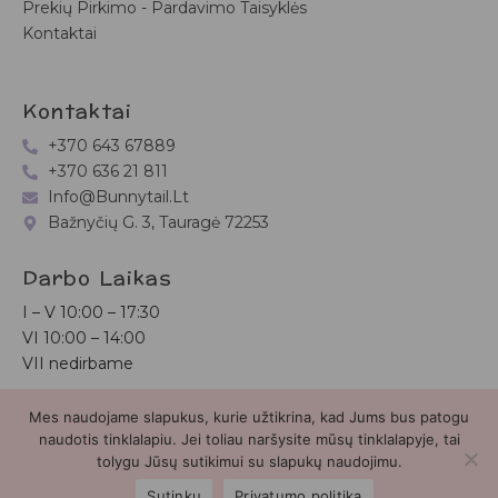
Prekių Pirkimo - Pardavimo Taisyklės
Kontaktai
Kontaktai
+370 643 67889
+370 636 21 811
Info@bunnytail.lt
Bažnyčių G. 3, Tauragė 72253
Darbo Laikas
I – V
10:00 – 17:30
VI
10:00 – 14:00
VII nedirbame
Mes naudojame slapukus, kurie užtikrina, kad Jums bus patogu
Bunnytail.lt
| Copyright 2026 | Svetainė sukurta
Myra.lt
naudotis tinklalapiu. Jei toliau naršysite mūsų tinklalapyje, tai
tolygu Jūsų sutikimui su slapukų naudojimu.
2
Sutinku
Privatumo politika