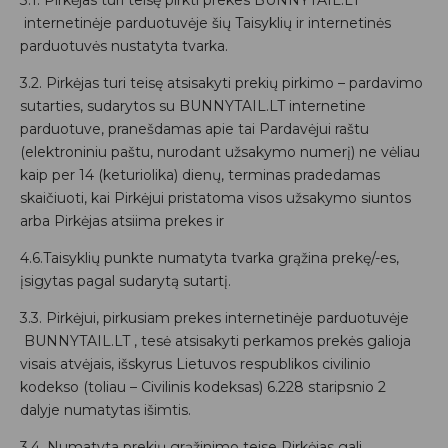
3.1. Pirkėjas turi teisę pirkti prekes BUNNYTAIL.LT
internetinėje parduotuvėje šių Taisyklių ir internetinės
parduotuvės nustatyta tvarka.
3.2. Pirkėjas turi teisę atsisakyti prekių pirkimo – pardavimo
sutarties, sudarytos su BUNNYTAIL.LT internetine
parduotuve, pranešdamas apie tai Pardavėjui raštu
(elektroniniu paštu, nurodant užsakymo numerį) ne vėliau
kaip per 14 (keturiolika) dienų, terminas pradedamas
skaičiuoti, kai Pirkėjui pristatoma visos užsakymo siuntos
arba Pirkėjas atsiima prekes ir
4.6.Taisyklių punkte numatyta tvarka grąžina prekę/-es,
įsigytas pagal sudarytą sutartį.
3.3. Pirkėjui, pirkusiam prekes internetinėje parduotuvėje
BUNNYTAIL.LT , tesė atsisakyti perkamos prekės galioja
visais atvėjais, išskyrus Lietuvos respublikos civilinio
kodekso (toliau – Civilinis kodeksas) 6.228 staripsnio 2
dalyje numatytas išimtis.
3.4. Numatyta prekių grąžinimo teise Pirkėjas gali