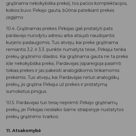
grąžinama nekokybiška prekė), tos pačios komplektacijos,
kokios buvo Pirkėjo gauta, būtinai pateikiant prekės
įsigijimo
10.4. Grąžinamas prekes Pirkėjas gali pristatyti pats
pardavėjo nurodytu adresu arba atsiųsti naudojantis
kurjerio paslaugomis. Tuo atveju, kai prekė grąžinama
remiantis 3.2. ir 3.3. punkte numatyta teise, Pirkėjui tenka
prekių grąžinimo išlaidos. Kai grąžinama gauta ne ta prekė
ir/ar nekokybiška prekė, Pardavėjas įsipareigoja pasiimti
tokias prekes ir jas pakeisti analogiškomis tinkamomis
prekėmis. Tuo atveju, kai Pardavėjas neturi analogiškų
prekių, jis grąžina Pirkėjui už prekes ir pristatymą
sumokėtus pinigus.
10.5. Pardavėjas turi teisę nepriimti Pirkėjo grąžinamų
prekių, jei Pirkėjas nesilaiko šiame straipsnyje nustatytos
prekių grąžinimo tvarkos.
11. Atsakomybė