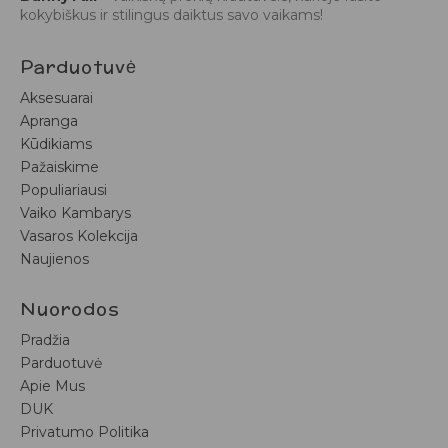
kokybiškus ir stilingus daiktus savo vaikams!
Parduotuvė
Aksesuarai
Apranga
Kūdikiams
Pažaiskime
Populiariausi
Vaiko Kambarys
Vasaros Kolekcija
Naujienos
Nuorodos
Pradžia
Parduotuvė
Apie Mus
DUK
Privatumo Politika