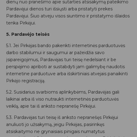
dienų nuo pranešimo apie sutarties atsisakymą pateikimo
Pardavėjui dienos turi išsiųsti arba pristatyti prekes
Pardavėjui. Šiuo atveju visos siuntimo ir pristatymo išlaidos
tenka Pirkėjui.
5. Pardavėjo teisės
5.1. Jei Pirkėjas bando pakenkti internetinės parduotuvės
darbo stabilumui ir saugumui ar pažeidžia savo
įsipareigojimus, Pardavėjas turi teisę nedelsiant ir be
perspėjimo apriboti ar sustabdyti jam galimybę naudotis
internetine parduotuve arba išskirtiniais atvejais panaikinti
Pirkėjo registraciją.
5.2. Susidarius svarbioms aplinkybėms, Pardavėjas gali
laikinai arba iš viso nutraukti internetinės parduotuvės
veiklą, apie tai iš anksto nepranešę Pirkėjui.
5.3. Pardavėjas turi teisę iš anksto nepranešęs Pirkėjui
anuliuoti jo užsakymą, jeigu Pirkėjas, pasirinkęs
atsiskaitymo ne grynaisiais pinigais numatytus