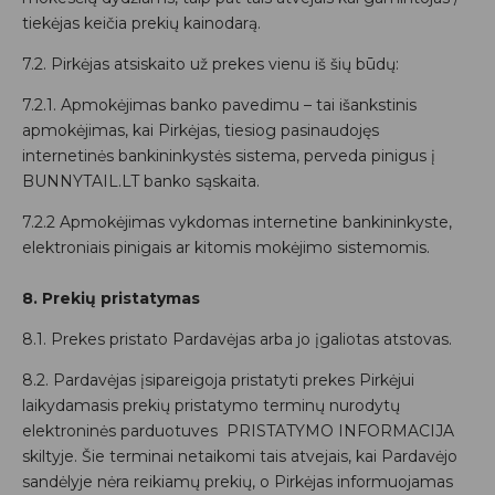
tiekėjas keičia prekių kainodarą.
7.2. Pirkėjas atsiskaito už prekes vienu iš šių būdų:
7.2.1. Apmokėjimas banko pavedimu – tai išankstinis
apmokėjimas, kai Pirkėjas, tiesiog pasinaudojęs
internetinės bankininkystės sistema, perveda pinigus į
BUNNYTAIL.LT banko sąskaita.
7.2.2 Apmokėjimas vykdomas internetine bankininkyste,
elektroniais pinigais ar kitomis mokėjimo sistemomis.
8. Prekių pristatymas
8.1. Prekes pristato Pardavėjas arba jo įgaliotas atstovas.
8.2. Pardavėjas įsipareigoja pristatyti prekes Pirkėjui
laikydamasis prekių pristatymo terminų nurodytų
elektroninės parduotuves PRISTATYMO INFORMACIJA
skiltyje. Šie terminai netaikomi tais atvejais, kai Pardavėjo
sandėlyje nėra reikiamų prekių, o Pirkėjas informuojamas