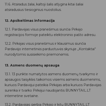
11.6. Atsiradus žalai, kaltoji šalis atlygina kitai šaliai
atsiradusius tiesioginius nuostolius.
12. Apsikeitimas informacija
12.1. Pardavėjas visus pranešimus siunčia Pirkėjo
registracijos formoje pateiktu elektroninio pašto adresu.
12.2. Pirkėjas visus pranešimus ir klausimus siunčia
Pardavėjo internetinės parduotuvės skyriuje „Kontaktai“
nurodytomis susisiekimo priemonėmis.
13. Asmens duomenų apsauga
13.1. 13 punkte numatytos asmens duomenų tvarkymo ir
apsaugos taisyklės taikomos visiems asmens duomenims,
kuriuos Pardavėjui pateikia Pirkėjas arba kuriuos Pardavėjas
surenka ir tvarko Pirkėjui naudojantis BUNNYTAIL.LT
internetine svetaine.
13.2. Pardavėjas gerbia Pirkėjo ir kitų BUNNYTAIL.LT