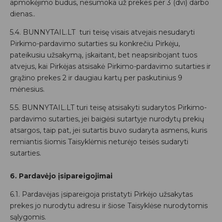
apmokėjimo būdus, nesumoka už prekes per 3 (dvi) darbo
dienas..
5.4. BUNNYTAIL.LT turi teisę visais atvejais nesudaryti
Pirkimo-pardavimo sutarties su konkrečiu Pirkėju,
pateikusiu užsakymą, įskaitant, bet neapsiribojant tuos
atvejus, kai Pirkėjas atsisakė Pirkimo-pardavimo sutarties ir
grąžino prekes 2 ir daugiau kartų per paskutinius 9
mėnesius.
5.5. BUNNYTAIL.LT turi teisę atsisakyti sudarytos Pirkimo-
pardavimo sutarties, jei baigėsi sutartyje nurodytų prekių
atsargos, taip pat, jei sutartis buvo sudaryta asmens, kuris
remiantis šiomis Taisyklėmis neturėjo teisės sudaryti
sutarties.
6. Pardavėjo įsipareigojimai
6.1. Pardavėjas įsipareigoja pristatyti Pirkėjo užsakytas
prekes jo nurodytu adresu ir šiose Taisyklėse nurodytomis
sąlygomis.