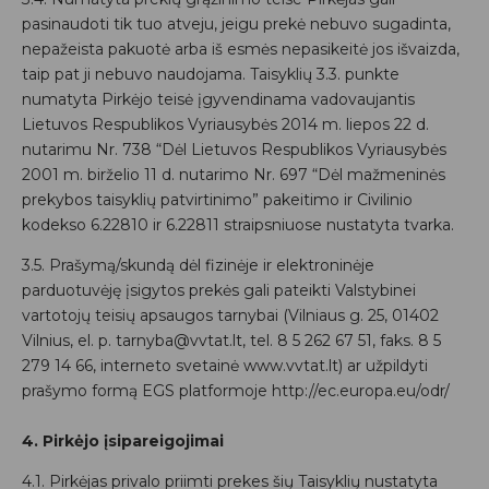
pasinaudoti tik tuo atveju, jeigu prekė nebuvo sugadinta,
nepažeista pakuotė arba iš esmės nepasikeitė jos išvaizda,
taip pat ji nebuvo naudojama. Taisyklių 3.3. punkte
numatyta Pirkėjo teisė įgyvendinama vadovaujantis
Lietuvos Respublikos Vyriausybės 2014 m. liepos 22 d.
nutarimu Nr. 738 “Dėl Lietuvos Respublikos Vyriausybės
2001 m. birželio 11 d. nutarimo Nr. 697 “Dėl mažmeninės
prekybos taisyklių patvirtinimo” pakeitimo ir Civilinio
kodekso 6.22810 ir 6.22811 straipsniuose nustatyta tvarka.
3.5. Prašymą/skundą dėl fizinėje ir elektroninėje
parduotuvėję įsigytos prekės gali pateikti Valstybinei
vartotojų teisių apsaugos tarnybai (Vilniaus g. 25, 01402
Vilnius, el. p. tarnyba@vvtat.lt, tel. 8 5 262 67 51, faks. 8 5
279 14 66, interneto svetainė www.vvtat.lt) ar užpildyti
prašymo formą EGS platformoje http://ec.europa.eu/odr/
4. Pirkėjo įsipareigojimai
4.1. Pirkėjas privalo priimti prekes šių Taisyklių nustatyta