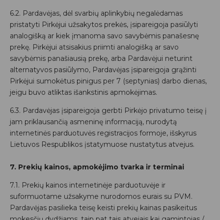
6.2. Pardavėjas, dėl svarbių aplinkybių negalėdamas
pristatyti Pirkėjui užsakytos prekės, įsipareigoja pasiūlyti
analogišką ar kiek įmanoma savo savybėmis panašesnę
prekę. Pirkėjui atsisakius priimti analogišką ar savo
savybėmis panašiausią prekę, arba Pardavėjui neturint
alternatyvos pasiūlymo, Pardavėjas įsipareigoja grąžinti
Pirkėjui sumokėtus pinigus per 7 (septynias) darbo dienas,
jeigu buvo atliktas išankstinis apmokėjimas.
6.3. Pardavėjas įsipareigoja gerbti Pirkėjo privatumo teisę į
jam priklausančią asmeninę informaciją, nurodytą
internetinės parduotuvės registracijos formoje, išskyrus
Lietuvos Respublikos įstatymuose nustatytus atvejus.
7. Prekių kainos, apmokėjimo tvarka ir terminai
7.1. Prekių kainos internetinėje parduotuvėje ir
suformuotame užsakyme nurodomos eurais su PVM.
Pardavėjas pasilieka teisę keisti prekių kainas pasikeitus
mokesčių dydžiams, taip pat tais atvejais kai gamintojas /