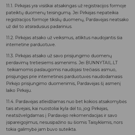
11.1. Pirkėjas yra visiškai atsakingas už registracijos formoje
pateiktų duomenų teisingumą. Jei Pirkėjas nepateikia
registracijos formoje tikslių duomenų, Pardavėjas neatsako
už dėl to atsiradusius padarinius.
11.2. Pirkėjas atsako už veiksmus, atliktus naudojantis šia
internetine parduotuve.
11.3. Pirkėjas atsako už savo prisijungimo duomenų
perdavimą tretiesiems asmenims. Jei BUNNYTAIL.LT
teikiamomis paslaugomis naudojasi trečiasis asmuo,
prisijungęs prie internetinės parduotuvės naudodamasis
Pirkėjo prisijungimo duomenimis, Pardavėjas šį asmenį
laiko Pirkėju.
11.4. Pardavėjas atleidžiamas nuo bet kokios atsakomybės
tais atvejais, kai nuostoliai kyla dėl to, jog Pirkėjas,
neatsižvelgdamas į Pardavėjo rekomendacijas ir savo
įsipareigojimus, nesusipažino su šiomis Taisyklėmis, nors
tokia galimybė jam buvo suteikta.