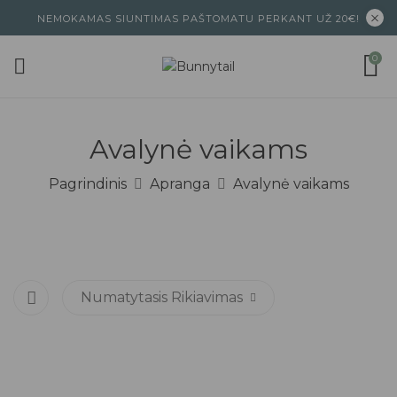
NEMOKAMAS SIUNTIMAS PAŠTOMATU PERKANT UŽ 20€!
0
Avalynė vaikams
Pagrindinis
Apranga
Avalynė vaikams
Numatytasis Rikiavimas