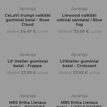
%
-40%
Apranga
Apranga
CeLaVi trumpi vaikiški
Liewood vaikiški
guminiai batai - Rose
odiniai sandalai / Blue
Cloud
fog
24,47
€
72,00
€
34,95
€
120,00
€
su PVM
su PVM
%
-30%
Apranga
Apranga
Lil' Atelier guminiai
Lil'Atelier guminiai
batai - Frappe
batai - Croissant
27,93
€
27,93
€
39,90
€
39,90
€
su PVM
su PVM
Apranga
Apranga
MRS Ertha Lietaus
MRS Ertha Lietaus