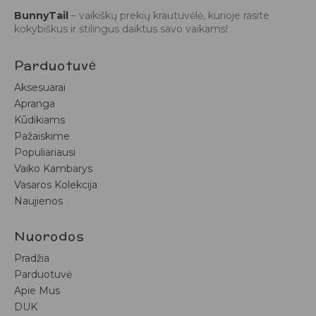
BunnyTail
– vaikiškų prekių krautuvėlė, kurioje rasite
kokybiškus ir stilingus daiktus savo vaikams!
Parduotuvė
Aksesuarai
Apranga
Kūdikiams
Pažaiskime
Populiariausi
Vaiko Kambarys
Vasaros Kolekcija
Naujienos
Nuorodos
Pradžia
Parduotuvė
Apie Mus
DUK