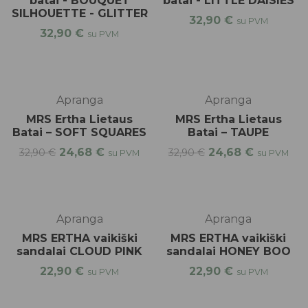
batai - BOUQUET
batai - LITTLE DAISIES
SILHOUETTE - GLITTER
32,90
€
su PVM
32,90
€
su PVM
%
-25%
Apranga
Apranga
MRS Ertha Lietaus
MRS Ertha Lietaus
Batai – SOFT SQUARES
Batai – TAUPE
24,68
€
24,68
€
32,90
€
32,90
€
su PVM
su PVM
Apranga
Apranga
MRS ERTHA vaikiški
MRS ERTHA vaikiški
sandalai CLOUD PINK
sandalai HONEY BOO
22,90
€
22,90
€
su PVM
su PVM