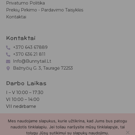
Privatumo Politika
Prekių Pirkimo - Pardavimo Taisyklės
Kontaktai
Kontaktai
+370 643 67889
+370 636 21 811
Info@bunnytail.lt
Bažnyčių G. 3, Tauragė 72253
Darbo Laikas
I – V
10:00 – 17:30
VI
10:00 – 14:00
VII nedirbame
Mes naudojame slapukus, kurie užtikrina, kad Jums bus patogu
Bunnytail.lt
| Copyright 2026 | Svetainė sukurta
Myra.lt
naudotis tinklalapiu. Jei toliau naršysite mūsų tinklalapyje, tai
tolygu Jūsų sutikimui su slapukų naudojimu.