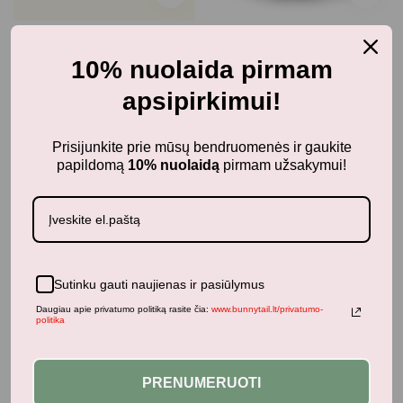
3-4 metai
Baseinai, plaukimo ratai,
10% nuolaida pirmam
rankovės, liemenės
Filibabba Mokymasis
dygsniuoti rinkinys -
apsipirkimui!
Filibabba paplūdimio
Forest Friends
kamuolys "Gold
Confetti"
12,60
€
14,90
€
su PVM
Prisijunkite prie mūsų bendruomenės ir gaukite
3,49
€
6,99
€
su PVM
papildomą
10% nuolaidą
pirmam užsakymui!
-50%
-50%
Sutinku gauti naujienas ir pasiūlymus
Daugiau apie privatumo politiką rasite čia:
www.bunnytail.lt/privatumo-
politika
PRENUMERUOTI
Paplūdimio žaislai
Paplūdimio žaislai