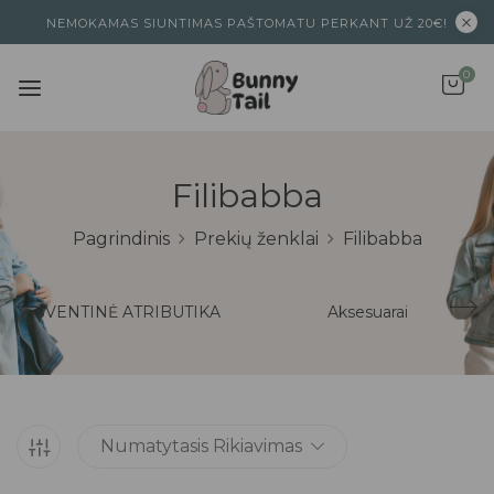
NEMOKAMAS SIUNTIMAS PAŠTOMATU PERKANT UŽ 20€!
0
Filibabba
Pagrindinis
Prekių ženklai
Filibabba
ŠVENTINĖ ATRIBUTIKA
Aksesuarai
Numatytasis Rikiavimas