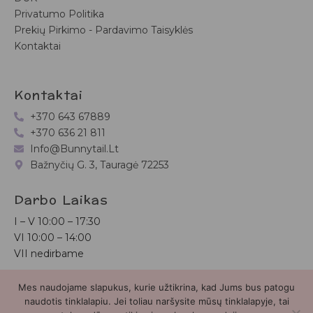
Privatumo Politika
Prekių Pirkimo - Pardavimo Taisyklės
Kontaktai
Kontaktai
+370 643 67889
+370 636 21 811
Info@bunnytail.lt
Bažnyčių G. 3, Tauragė 72253
Darbo Laikas
I – V
10:00 – 17:30
VI
10:00 – 14:00
VII nedirbame
Mes naudojame slapukus, kurie užtikrina, kad Jums bus patogu
Bunnytail.lt
| Copyright 2026 | Svetainė sukurta
Myra.lt
naudotis tinklalapiu. Jei toliau naršysite mūsų tinklalapyje, tai