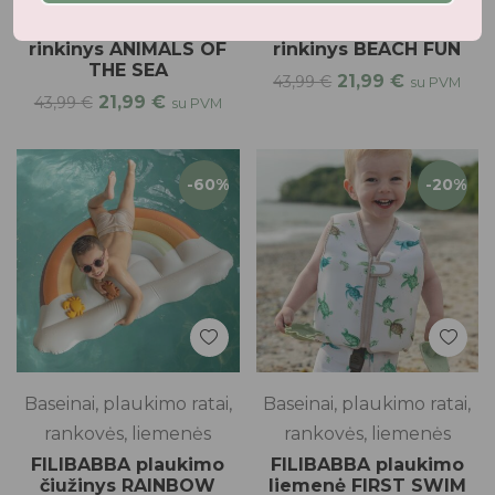
FILIBABBA paplūdimio
FILIBABBA paplūdimio
rinkinys ANIMALS OF
rinkinys BEACH FUN
THE SEA
21,99
€
43,99
€
su PVM
21,99
€
43,99
€
su PVM
-60%
-20%
Baseinai, plaukimo ratai,
Baseinai, plaukimo ratai,
rankovės, liemenės
rankovės, liemenės
FILIBABBA plaukimo
FILIBABBA plaukimo
čiužinys RAINBOW
liemenė FIRST SWIM