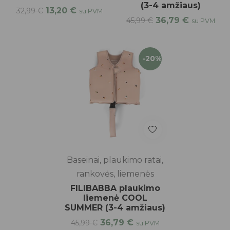
(3-4 amžiaus)
13,20
€
32,99
€
su PVM
36,79
€
45,99
€
su PVM
-20%
Baseinai, plaukimo ratai,
rankovės, liemenės
FILIBABBA plaukimo
liemenė COOL
SUMMER (3-4 amžiaus)
36,79
€
45,99
€
su PVM