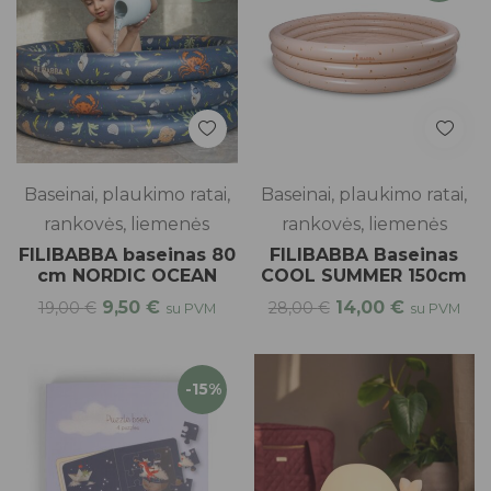
Baseinai, plaukimo ratai,
Baseinai, plaukimo ratai,
rankovės, liemenės
rankovės, liemenės
FILIBABBA baseinas 80
FILIBABBA Baseinas
cm NORDIC OCEAN
COOL SUMMER 150cm
9,50
€
14,00
€
19,00
€
28,00
€
su PVM
su PVM
-15%