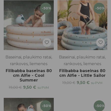
-50%
-50%
Baseinai, plaukimo ratai,
Baseinai, plaukimo ratai,
rankovės, liemenės
rankovės, liemenės
Filibabba baseinas 80
Filibabba baseinas 80
cm Alfie - Cool
cm Alfie - Little Sailor
Summer
9,50
€
19,00
€
su PVM
9,50
€
19,00
€
su PVM
-50%
-50%