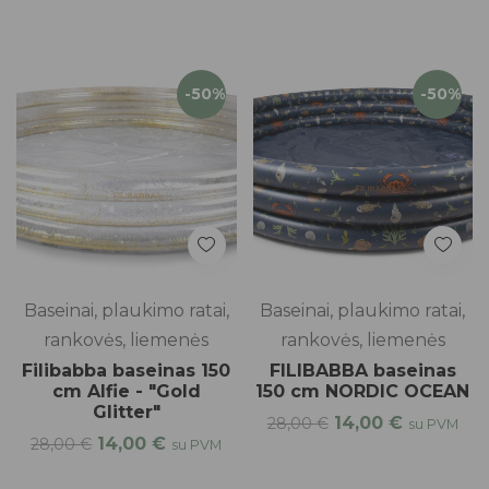
-50%
-50%
Baseinai, plaukimo ratai,
Baseinai, plaukimo ratai,
rankovės, liemenės
rankovės, liemenės
Filibabba baseinas 150
FILIBABBA baseinas
cm Alfie - "Gold
150 cm NORDIC OCEAN
Glitter"
14,00
€
28,00
€
su PVM
14,00
€
28,00
€
su PVM