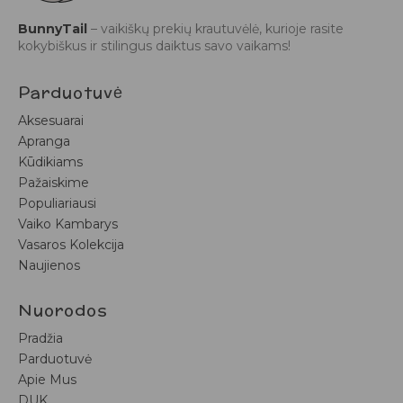
BunnyTail
– vaikiškų prekių krautuvėlė, kurioje rasite
kokybiškus ir stilingus daiktus savo vaikams!
Parduotuvė
Aksesuarai
Apranga
Kūdikiams
Pažaiskime
Populiariausi
Vaiko Kambarys
Vasaros Kolekcija
Naujienos
Nuorodos
Pradžia
Parduotuvė
Apie Mus
DUK