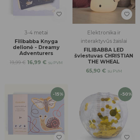
3-4 metai
Elektronika ir
interaktyvūs žaislai
Filibabba Knyga
delionė - Dreamy
FILIBABBA LED
Adventurers
šviestuvas CHRISTIAN
THE WHEAL
16,99
€
19,99
€
su PVM
65,90
€
su PVM
-15%
-50%