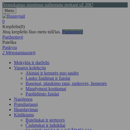
Nemokamas siuntimas paštomatu perkant už 20€!
Menu
0
Krepšelis(0)
Jūsų krepšelis šiuo metu tuščias.
Parduotuvė
Parduotuvė
Paieška
Paskyra
2
Mėgstamiausieji
Mokykla ir darželis
Vasaros kolekcija
Akiniai ir kepurės nuo saulės
Lauko žaidimai ir žaislai
Baseinai, plaukimo ratai, rankovės, liemenės
Maudymosi kostiumai
Paplūdimio žaislai
Naujienos
Populiariausi
Išpardavimas
Kūdikiams
Buteliukai ir gertuvės
Čiulptukai ir laikikliai