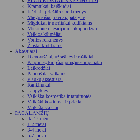
ELODIE DETAILS VEŽIMĖLIAI
Kramtukai, barškučiai
Kūdikių priežiūros reikmenys
Miegmaišiai, pledai, patalynė
Migdukai ir merliukai kūdikiams
Mokomieji nešiojami naktipuodžiai
Veiklos kilimėliai
Vonios reikmenys
Žaislai kūdikiams
Aksesuarai
Dienoraščiai, užrašinės ir rašikliai
Kuprinės, krepšiai,piniginės ir penalai
Laikrodžiai
Papuošalai vaikams
Plaukų aksesuarai
Rankinukai
Taupyklės
Vaikiška kosmetika ir tatuiruotės
Vaikiški kostiumai ir priedai
Vaikiški skėčiai
PAGAL AMŽIŲ
iki 12 mėn.
1-2 metai
3-4 metai
5-7 metai