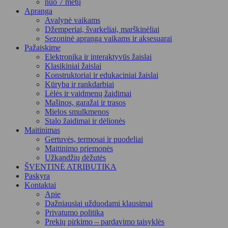
nuo 7 metų
Apranga
Avalynė vaikams
Džemperiai, švarkeliai, marškinėliai
Sezoninė apranga vaikams ir aksesuarai
Pažaiskime
Elektronika ir interaktyvūs žaislai
Klasikiniai žaislai
Konstruktoriai ir edukaciniai žaislai
Kūryba ir rankdarbiai
Lėlės ir vaidmenų žaidimai
Mašinos, garažai ir trasos
Mielos smulkmenos
Stalo žaidimai ir dėlionės
Maitinimas
Gertuvės, termosai ir puodeliai
Maitinimo priemonės
Užkandžių dėžutės
ŠVENTINĖ ATRIBUTIKA
Paskyra
Kontaktai
Apie
Dažniausiai užduodami klausimai
Privatumo politika
Prekių pirkimo – pardavimo taisyklės