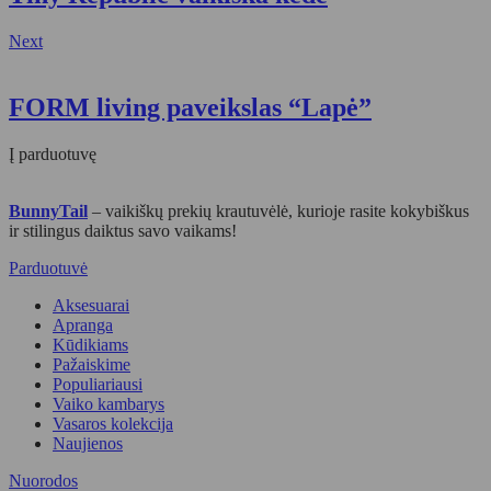
Next
FORM living paveikslas “Lapė”
Į parduotuvę
BunnyTail
– vaikiškų prekių krautuvėlė, kurioje rasite kokybiškus
ir stilingus daiktus savo vaikams!
Parduotuvė
Aksesuarai
Apranga
Kūdikiams
Pažaiskime
Populiariausi
Vaiko kambarys
Vasaros kolekcija
Naujienos
Nuorodos