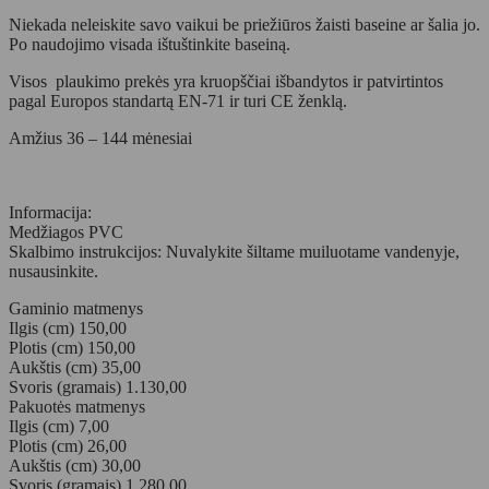
Niekada neleiskite savo vaikui be priežiūros žaisti baseine ar šalia jo.
Po naudojimo visada ištuštinkite baseiną.
Visos plaukimo prekės yra kruopščiai išbandytos ir patvirtintos
pagal Europos standartą EN-71 ir turi CE ženklą.
Amžius 36 – 144 mėnesiai
Informacija:
Medžiagos PVC
Skalbimo instrukcijos: Nuvalykite šiltame muiluotame vandenyje,
nusausinkite.
Gaminio matmenys
Ilgis (cm) 150,00
Plotis (cm) 150,00
Aukštis (cm) 35,00
Svoris (gramais) 1.130,00
Pakuotės matmenys
Ilgis (cm) 7,00
Plotis (cm) 26,00
Aukštis (cm) 30,00
Svoris (gramais) 1.280,00