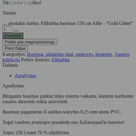
Tik
6 prekė (-ių)
liko!
Turime
produkto kiekis: Filibabba baseinas 150 cm Alfie - "Gold Glitter"
Į krepšelį
Pridėti prie mėgstamiausiųjų
Pirkti Dabar
Kategorijos:
Baseinai, plaukimo ratai, rankovės, liemenės
,
Vasaros
kolekcija
Prekės ženklas:
Filibabba
Dalintis:
Aprašymas
Aprašymas
Blizgantis baseinas puikiai tinka visiems vaikams, kuriems karštomis
vasaros dienomis reikia atsivėsinti.
Baseinas pagamintas iš aukštos kokybės 0,25 mm storio PVC.
Tegul vandens pramogos prasideda nuo žaižaruojančio baseino!
Talpa: 230 l esant 70 % užpildymo.