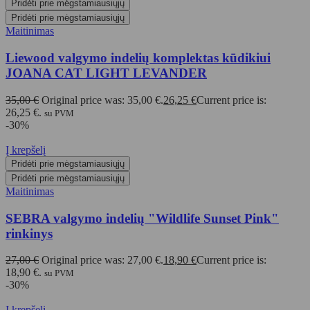
Pridėti prie mėgstamiausiųjų
Pridėti prie mėgstamiausiųjų
Maitinimas
Liewood valgymo indelių komplektas kūdikiui
JOANA CAT LIGHT LEVANDER
35,00
€
Original price was: 35,00 €.
26,25
€
Current price is:
26,25 €.
su PVM
-30%
Į krepšelį
Pridėti prie mėgstamiausiųjų
Pridėti prie mėgstamiausiųjų
Maitinimas
SEBRA valgymo indelių "Wildlife Sunset Pink"
rinkinys
27,00
€
Original price was: 27,00 €.
18,90
€
Current price is:
18,90 €.
su PVM
-30%
Į krepšelį