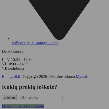
Bažnyčių g. 3, Tauragė 72253
Darbo Laikas
I – V
10:00 – 17:30
VI
10:00 – 14:00
VII nedirbame
Bunnytail.lt
| Copyright 2026 | Svetainė sukurta
Myra.lt
Kokių prekių ieškote?
paieška
Prisijungti arba Registruotis