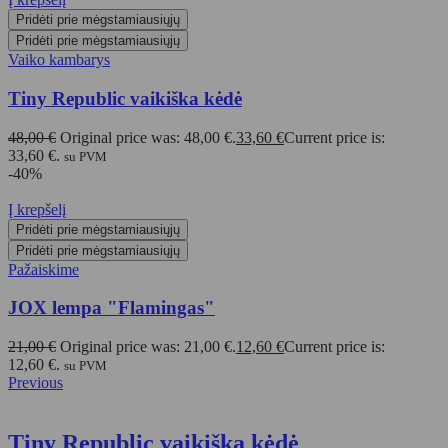
Pridėti prie mėgstamiausiųjų
Pridėti prie mėgstamiausiųjų
Vaiko kambarys
Tiny Republic vaikiška kėdė
48,00
€
Original price was: 48,00 €.
33,60
€
Current price is:
33,60 €.
su PVM
-40%
Į krepšelį
Pridėti prie mėgstamiausiųjų
Pridėti prie mėgstamiausiųjų
Pažaiskime
JOX lempa "Flamingas"
21,00
€
Original price was: 21,00 €.
12,60
€
Current price is:
12,60 €.
su PVM
Previous
Tiny Republic vaikiška kėdė