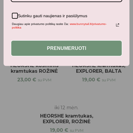
kramtukas PILKA
HEORSHE DENTAL
CARE gertuvės
23,00
€
su PVM
šiaudelis (senasis
Sutinku gauti naujienas ir pasiūlymus
gertuvės modelis)
Daugiau apie privatumo politiką rasite čia:
www.bunnytail.lt/privatumo-
4,95
€
politika
su PVM
PRENUMERUOTI
Kramtukai, barškučiai
iki 12 mėn.
HEORSHE kosminis
HEORSHE kramtukas,
kramtukas ROŽINĖ
EXPLORER, BALTA
23,00
€
19,00
€
su PVM
su PVM
iki 12 mėn.
HEORSHE kramtukas,
EXPLORER, ROŽINĖ
19,00
€
su PVM