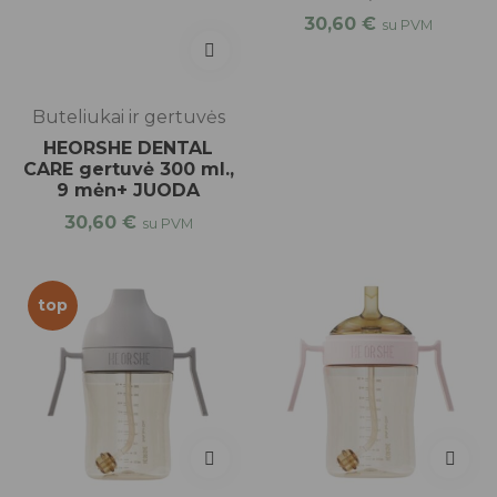
30,60
€
su PVM
Buteliukai ir gertuvės
HEORSHE DENTAL
CARE gertuvė 300 ml.,
9 mėn+ JUODA
30,60
€
su PVM
top