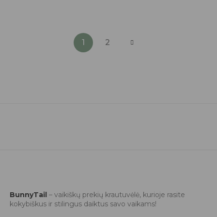
1
2
BunnyTail
– vaikiškų prekių krautuvėlė, kurioje rasite
kokybiškus ir stilingus daiktus savo vaikams!