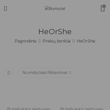
0
HeOrShe
Pagrindinis
Prekių ženklai
HeOrShe
Numatytasis Rikiavimas
top
Buteliukai ir gertuvės
Buteliukai ir gertuvės