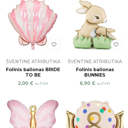
ŠVENTINĖ ATRIBUTIKA
ŠVENTINĖ ATRIBUTIKA
Folinis balionas BRIDE
Folinis balionas
TO BE
BUNNIES
2,00
€
6,90
€
su PVM
su PVM