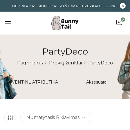
NEMOKAMAS SIUNTIMAS PAŠTOMATU PERKANT UŽ 20€!
0
PartyDeco
Pagrindinis
Prekių ženklai
PartyDeco
ŠVENTINĖ ATRIBUTIKA
Aksesuarai
Numatytasis Rikiavimas