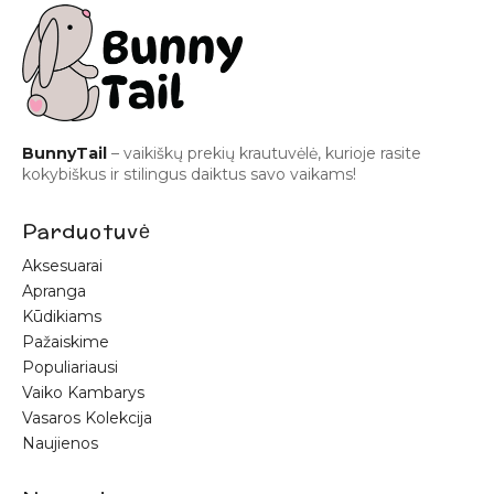
BunnyTail
– vaikiškų prekių krautuvėlė, kurioje rasite
kokybiškus ir stilingus daiktus savo vaikams!
Parduotuvė
Aksesuarai
Apranga
Kūdikiams
Pažaiskime
Populiariausi
Vaiko Kambarys
Vasaros Kolekcija
Naujienos