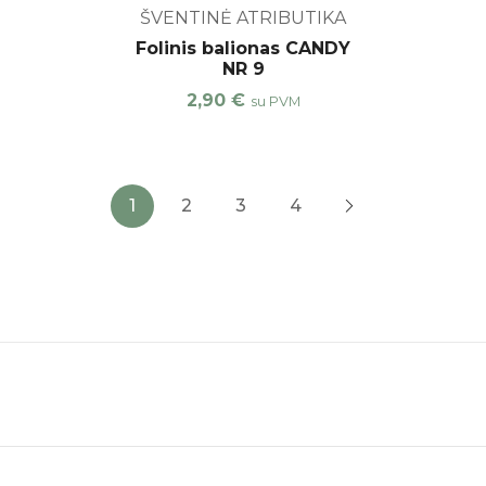
ŠVENTINĖ ATRIBUTIKA
Folinis balionas CANDY
NR 9
2,90
€
su PVM
1
2
3
4