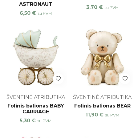
ASTRONAUT
3,70
€
su PVM
6,50
€
su PVM
ŠVENTINĖ ATRIBUTIKA
ŠVENTINĖ ATRIBUTIKA
Folinis balionas BABY
Folinis balionas BEAR
CARRIAGE
11,90
€
su PVM
5,30
€
su PVM