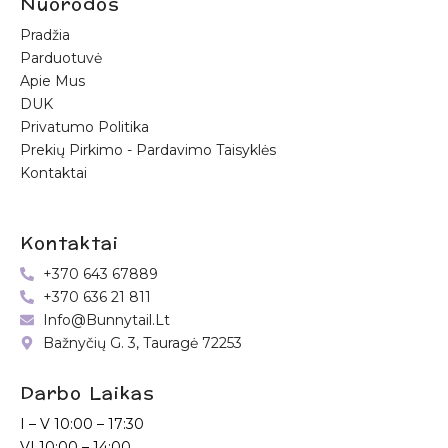
Nuorodos
Pradžia
Parduotuvė
Apie Mus
DUK
Privatumo Politika
Prekių Pirkimo - Pardavimo Taisyklės
Kontaktai
Kontaktai
+370 643 67889
+370 636 21 811
Info@bunnytail.lt
Bažnyčių G. 3, Tauragė 72253
Darbo Laikas
I – V
10:00 – 17:30
VI
10:00 – 14:00