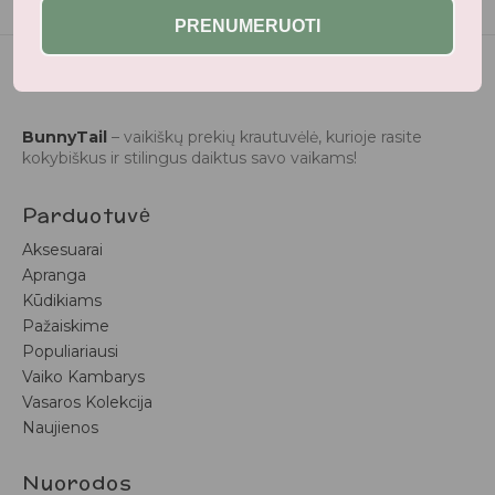
PRENUMERUOTI
BunnyTail
– vaikiškų prekių krautuvėlė, kurioje rasite
kokybiškus ir stilingus daiktus savo vaikams!
Parduotuvė
Aksesuarai
Apranga
Kūdikiams
Pažaiskime
Populiariausi
Vaiko Kambarys
Vasaros Kolekcija
Naujienos
Nuorodos