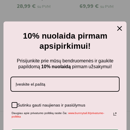
28,99
€
69,99
€
su PVM
su PVM
5-7 metai
10% nuolaida pirmam
LAQ konstruktorius
apsipirkimui!
Sweet Collection
Unicorn
Prisijunkite prie mūsų bendruomenės ir gaukite
16,99
€
su PVM
papildomą
10% nuolaidą
pirmam užsakymui!
Sutinku gauti naujienas ir pasiūlymus
Daugiau apie privatumo politiką rasite čia:
www.bunnytail.lt/privatumo-
politika