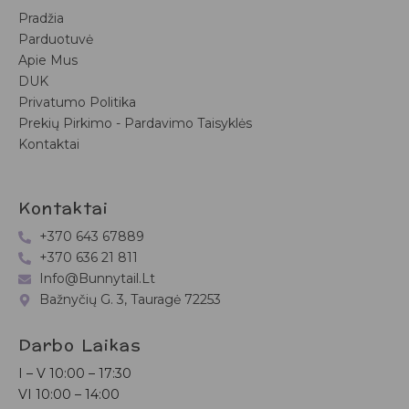
Pradžia
Parduotuvė
Apie Mus
DUK
Privatumo Politika
Prekių Pirkimo - Pardavimo Taisyklės
Kontaktai
Kontaktai
+370 643 67889
+370 636 21 811
Info@bunnytail.lt
Bažnyčių G. 3, Tauragė 72253
Darbo Laikas
I – V
10:00 – 17:30
VI
10:00 – 14:00