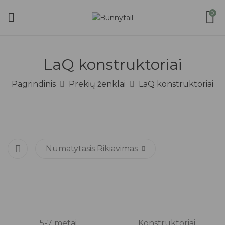
0
LaQ konstruktoriai
Pagrindinis
Prekių ženklai
LaQ konstruktoriai
Numatytasis Rikiavimas
5-7 metai
Konstruktoriai