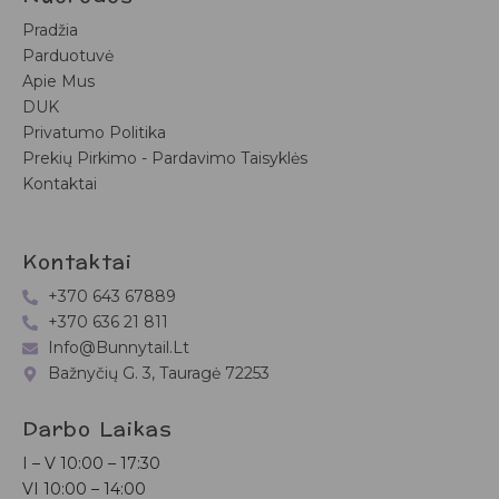
Pradžia
Parduotuvė
Apie Mus
DUK
Privatumo Politika
Prekių Pirkimo - Pardavimo Taisyklės
Kontaktai
Kontaktai
+370 643 67889
+370 636 21 811
Info@bunnytail.lt
Bažnyčių G. 3, Tauragė 72253
Darbo Laikas
I – V
10:00 – 17:30
VI
10:00 – 14:00