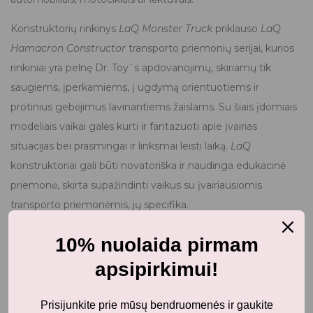
Konstruktorių rinkinys
LaQ Monster Truck
priklauso
LaQ
Hamacron Constructor
transporto priemonių serijai, kurios
rinkiniai yra pelnę Dr. Toy`s apdovanojimų, skiriamų tik
saugiems, įperkamiems, į ugdymą orientuotiems ir
protinius gebėjimus lavinantiems žaislams. Su šiais įdomiais
modeliais vaikai galės kurti ir fantazuoti apie įvairias
situacijas bei prasmingai ir linksmai leisti laiką.
LaQ
konstruktoriai gali būti novatoriška ir naudinga edukacinė
priemonė, skirta supažindinti vaikus su įvairiausiomis
transporto priemonėmis, jų specifika.
Iš visos
LaQ Hamacron Constructor
serijos vaikai gali
10% nuolaida pirmam
sukonstruoti ypač šaunias transporto priemones su
apsipirkimui!
specialiomis
Hamacron
detalėmis (dideliais, vidutiniais bei
mažais ratais bei juos tvirtinančiomis trijų rūšių ašimis) ir
Prisijunkite prie mūsų bendruomenės ir gaukite
žingsnis po žingsnio su instrukcijų knygelėmis ar be jų