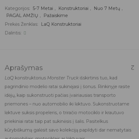
Kategorijos:
5-7 Metai
,
Konstruktoriai
,
Nuo 7 Metų
,
PAGAL AMŽIŲ
,
Pažaiskime
Prekės Ženklas:
LaQ Konstruktoriai
Dalintis:
Aprašymas
LaQ
konstruktorius
Monster Truck
išskirtinis tuo, kad
pagrindinio modelio ratai sukinėjasi į šonus. Rinkinyje rasite
idėjų, kaip sukonstruoti pačias įvairiausias transporto
priemones – nuo automobilio iki lėktuvo. Sukonstruotame
lėktuve suksis propeleris, o triračio motociklo ir krautuvo
priekiniai ratai taip pat sukinėsis į šalis. Pasitelkus
kūrybiškumą galėsit savo kolekciją papildyti dar nematytais
automobiliais, motociklais ar lėktuvais.