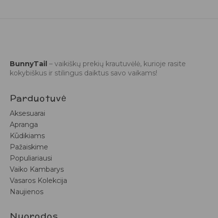
BunnyTail
– vaikiškų prekių krautuvėlė, kurioje rasite
kokybiškus ir stilingus daiktus savo vaikams!
Parduotuvė
Aksesuarai
Apranga
Kūdikiams
Pažaiskime
Populiariausi
Vaiko Kambarys
Vasaros Kolekcija
Naujienos
Nuorodos