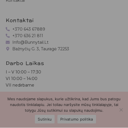
Kontaktai
Kontaktai
+370 643 67889
+370 636 21 811
Info@bunnytail.lt
Bažnyčių G. 3, Tauragė 72253
Darbo Laikas
I – V
10:00 – 17:30
VI
10:00 – 14:00
VII nedirbame
Mes naudojame slapukus, kurie užtikrina, kad Jums bus patogu
Bunnytail.lt
| Copyright 2026 | Svetainė sukurta
Myra.lt
naudotis tinklalapiu. Jei toliau naršysite mūsų tinklalapyje, tai
tolygu Jūsų sutikimui su slapukų naudojimu.
2
Sutinku
Privatumo politika
Parduotuvė
Paieška
Paskyra
Mėgstamiausieji