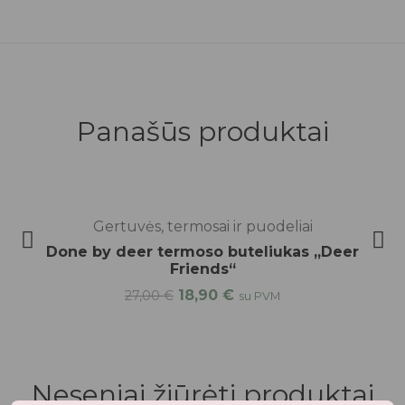
Panašūs produktai
-30%
Gertuvės, termosai ir puodeliai
Done by deer termoso buteliukas „Deer
Friends“
18,90
€
27,00
€
su PVM
Neseniai žiūrėti produktai