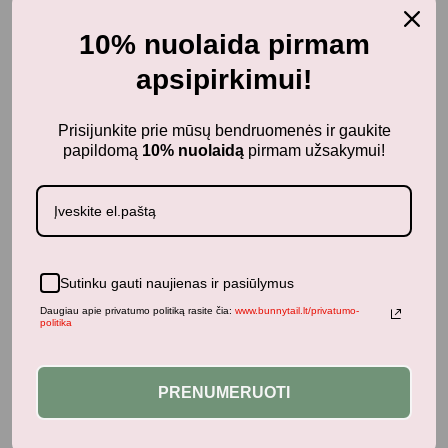
10% nuolaida pirmam
apsipirkimui!
-20%
Pažaiskime
Tiny Republic vaikiška lova - namelis
Prisijunkite prie mūsų bendruomenės ir gaukite
240,00
€
300,00
€
papildomą
10% nuolaidą
pirmam užsakymui!
su PVM
Sutinku gauti naujienas ir pasiūlymus
Daugiau apie privatumo politiką rasite čia:
www.bunnytail.lt/privatumo-
politika
PRENUMERUOTI