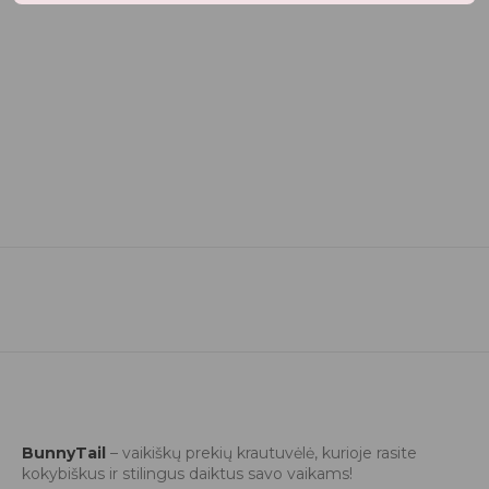
BunnyTail
– vaikiškų prekių krautuvėlė, kurioje rasite
kokybiškus ir stilingus daiktus savo vaikams!