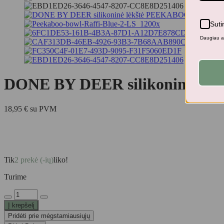
Suti
Daugiau ap
DONE BY DEER silikoninė l
18,95
€
su PVM
Tik
2 prekė (-ių)
liko!
Turime
produkto
kiekis:
Į krepšelį
DONE
Pridėti prie mėgstamiausiųjų
BY