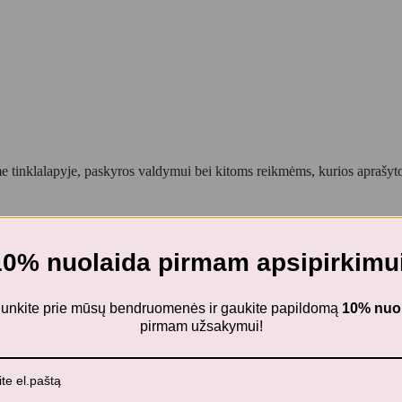
 tinklalapyje, paskyros valdymui bei kitoms reikmėms, kurios aprašy
10% nuolaida pirmam apsipirkimui
ninė lėkštė PEEKABOO RAFFI BLUE
ijunkite prie mūsų bendruomenės ir gaukite papildomą
10% nuo
pirmam užsakymui!