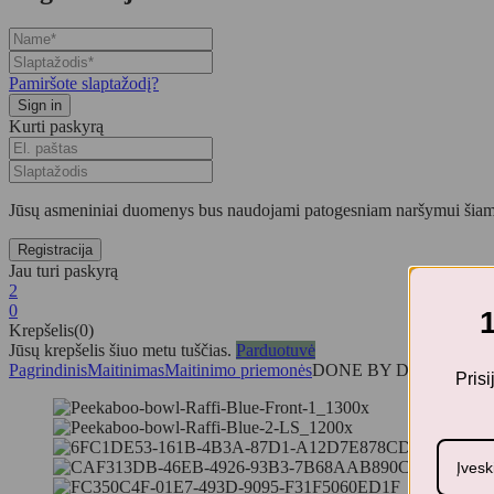
Pamiršote slaptažodį?
Kurti paskyrą
Jūsų asmeniniai duomenys bus naudojami patogesniam naršymui šiame
Jau turi paskyrą
2
0
Krepšelis(0)
Jūsų krepšelis šiuo metu tuščias.
Parduotuvė
Pagrindinis
Maitinimas
Maitinimo priemonės
DONE BY DEER siliko
Pris