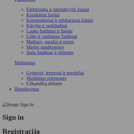
Elektronika ir interaktyvūs žaislai
Klasikiniai žaislai
Konstruktoriai ir edukaciniai žaislai
Kūryba ir rankdarbiai
Lauko žaidimai ir žaislai
Lėlės ir vaidmenų žaidimai
Mašinos, garažai ir trasos
Mielos smulkmenos
Stalo žaidimai ir dėlionės
Maitinimas
Gertuvės, termosai ir puodeliai
Maitinimo priemonės
Užkandžių dėžutės
Išpardavimas
Sign in
Registracija