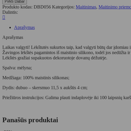
Pirkti Dabar
DEER
Produkto kodas:
DBD056
Kategorijos:
Maitinimas
,
Maitinimo priem
silikoninė
Dalintis:
lėkštė
PEEKABOO
RAFFI
Aprašymas
BLUE
Aprašymas
Laikas valgyti! Lėkštutės sukurtos taip, kad valgyti būtų dar įdomiau 
Žavingos lėkštės pagamintos iš maistinio silikono, todėl jos nedūžta i
Lėkštės gražiai supakuotos dekoruotoje dovanų dėžutėje.
Spalva: mėlyna;
Medžiaga: 100% maistinis silikonas;
Dydis: dubuo – skersmuo 11,5 x aukštis 4 cm;
Priežiūros instrukcijos: Galima plauti indaplovėje iki 100 laipsnių k
Panašūs produktai