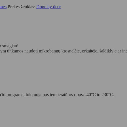
onės
Prekės ženklas:
Done by deer
ir smagiau!
r yra tinkamos naudoti mikrobangų krosnelėje, orkaitėje, šaldiklyje ar i
arščio programa, toleruojamos temperatūros ribos: -40°C to 230°C.