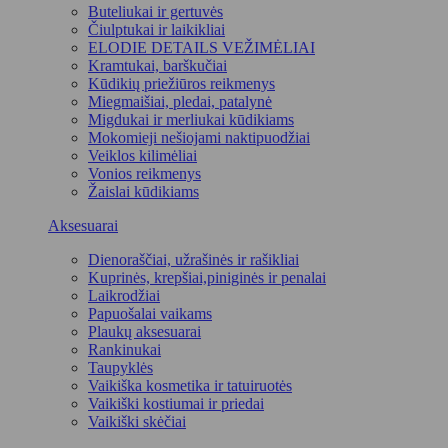
Buteliukai ir gertuvės
Čiulptukai ir laikikliai
ELODIE DETAILS VEŽIMĖLIAI
Kramtukai, barškučiai
Kūdikių priežiūros reikmenys
Miegmaišiai, pledai, patalynė
Migdukai ir merliukai kūdikiams
Mokomieji nešiojami naktipuodžiai
Veiklos kilimėliai
Vonios reikmenys
Žaislai kūdikiams
Aksesuarai
Dienoraščiai, užrašinės ir rašikliai
Kuprinės, krepšiai,piniginės ir penalai
Laikrodžiai
Papuošalai vaikams
Plaukų aksesuarai
Rankinukai
Taupyklės
Vaikiška kosmetika ir tatuiruotės
Vaikiški kostiumai ir priedai
Vaikiški skėčiai