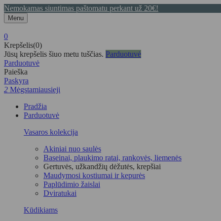
Nemokamas siuntimas paštomatu perkant už 20€!
Menu
0
Krepšelis(0)
Jūsų krepšelis šiuo metu tuščias.
Parduotuvė
Parduotuvė
Paieška
Paskyra
2
Mėgstamiausieji
Pradžia
Parduotuvė
Vasaros kolekcija
Akiniai nuo saulės
Baseinai, plaukimo ratai, rankovės, liemenės
Gertuvės, užkandžių dėžutės, krepšiai
Maudymosi kostiumai ir kepurės
Paplūdimio žaislai
Dviratukai
Kūdikiams