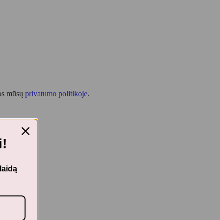
tos mūsų
privatumo politikoje
.
!
laidą