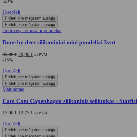
-20%
Į krepšelį
Pridėti prie mėgstamiausiųjų
Pridėti prie mėgstamiausiųjų
Gertuvės, termosai ir puodeliai
Done by deer silikoniniai mini puodeliai 3vnt
Original
Current
35,00
€
28,00
€
su PVM
price
price
-15%
was:
is:
35,00 €.
28,00 €.
Į krepšelį
Pridėti prie mėgstamiausiųjų
Pridėti prie mėgstamiausiųjų
Maitinimas
Cam Cam Copenhagen silikoninis seilinukas - Starfis
Original
Current
15,00
€
12,75
€
su PVM
price
price
was:
is:
Į krepšelį
15,00 €.
12,75 €.
Pridėti prie mėgstamiausiųjų
Pridėti prie mėgstamiausiųjų