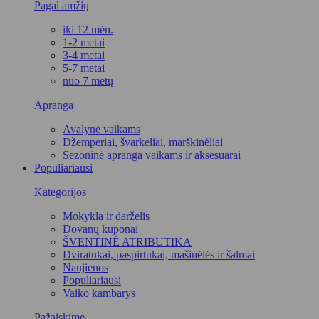
Pagal amžių
iki 12 mėn.
1-2 metai
3-4 metai
5-7 metai
nuo 7 metų
Apranga
Avalynė vaikams
Džemperiai, švarkeliai, marškinėliai
Sezoninė apranga vaikams ir aksesuarai
Populiariausi
Kategorijos
Mokykla ir darželis
Dovanų kuponai
ŠVENTINĖ ATRIBUTIKA
Dviratukai, paspirtukai, mašinėlės ir šalmai
Naujienos
Populiariausi
Vaiko kambarys
Pažaiskime