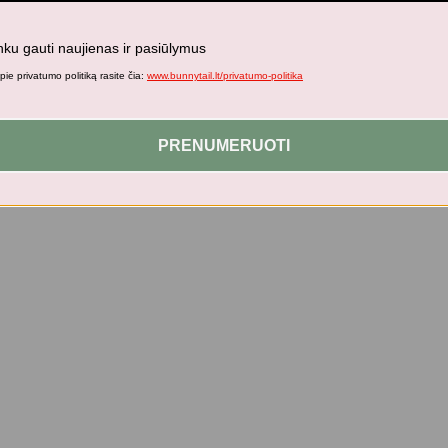
nku gauti naujienas ir pasiūlymus
ie privatumo politiką rasite čia:
www.bunnytail.lt/privatumo-politika
PRENUMERUOTI
ėkštė PEEKABOO RAFFI BLUE