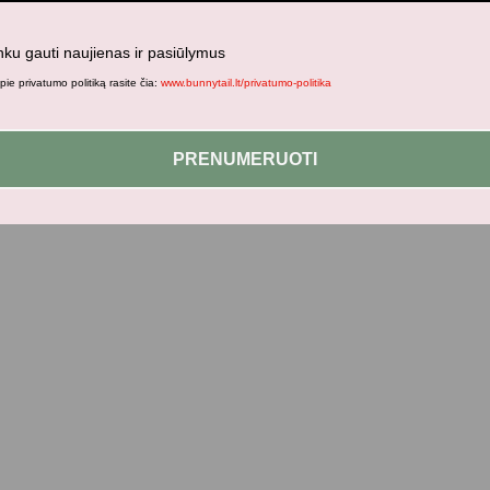
nku gauti naujienas ir pasiūlymus
ie privatumo politiką rasite čia:
www.bunnytail.lt/privatumo-politika
PRENUMERUOTI
ir stilingus daiktus savo vaikams!