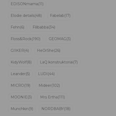
EDISONmama
(11)
Elodie details
(48)
Fabelab
(17)
Fehn
(6)
Filibabba
(34)
Floss&Rock
(190)
GEOMAG
(3)
GIIKER
(4)
HeOrShe
(26)
KidyWolf
(8)
LaQ konstruktoriai
(7)
Leander
(5)
LUDI
(44)
MICRO
(19)
Mideer
(102)
MOONIE
(3)
Mrs Ertha
(111)
Munchkin
(9)
NORDBABY
(18)