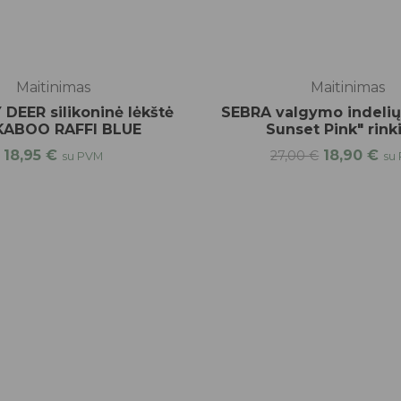
-30%
Maitinimas
Maitinimas
DEER silikoninė lėkštė
SEBRA valgymo indelių 
KABOO RAFFI BLUE
Sunset Pink" rink
Original
Cu
18,95
€
18,90
€
27,00
€
su PVM
su
price
pr
was:
is:
27,00 €.
18,