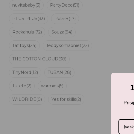
nuvitababy
(3)
PartyDeco
(51)
PLUS PLUS
(33)
PolarB
(17)
Rockahula
(72)
Souza
(94)
Taf toys
(24)
Teddykomapniet
(22)
THE COTTON CLOUD
(38)
TinyNord
(12)
TUBAN
(28)
Tutete
(2)
warmies
(5)
WILDRIDE
(0)
Yes for skills
(2)
Pris