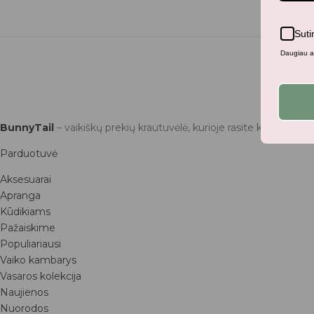
Suti
Daugiau ap
BunnyTail
– vaikiškų prekių krautuvėlė, kurioje rasite kokybiškus 
Parduotuvė
Aksesuarai
Apranga
Kūdikiams
Pažaiskime
Populiariausi
Vaiko kambarys
Vasaros kolekcija
Naujienos
Nuorodos