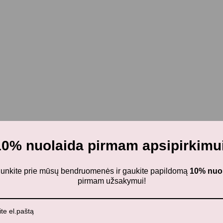
10% nuolaida pirmam apsipirkimui
ijunkite prie mūsų bendruomenės ir gaukite papildomą
10% nuo
pirmam užsakymui!