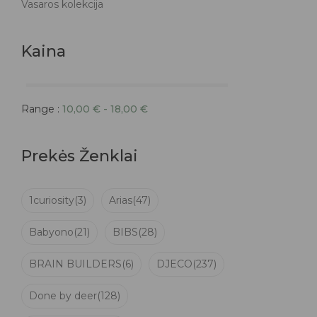
Vasaros kolekcija
Kaina
Range :
10,00
€
-
18,00
€
Prekės Ženklai
1curiosity
(3)
Arias
(47)
Babyono
(21)
BIBS
(28)
BRAIN BUILDERS
(6)
DJECO
(237)
Done by deer
(128)