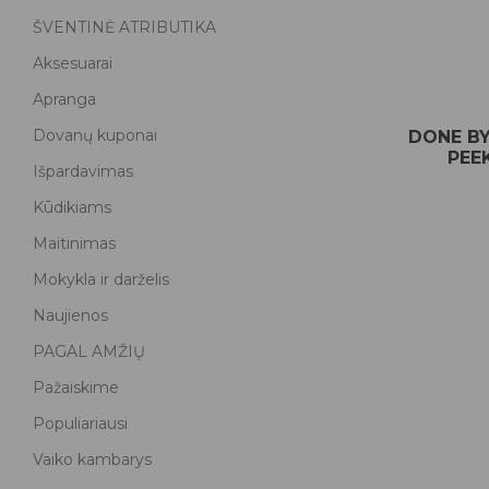
ŠVENTINĖ ATRIBUTIKA
Aksesuarai
Apranga
Dovanų kuponai
DONE BY 
PEE
Išpardavimas
Kūdikiams
Maitinimas
Mokykla ir darželis
Naujienos
PAGAL AMŽIŲ
Pažaiskime
Populiariausi
Vaiko kambarys