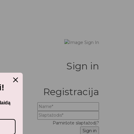
Sign in
!
Registracija
laidą
Pamiršote slaptažodį?