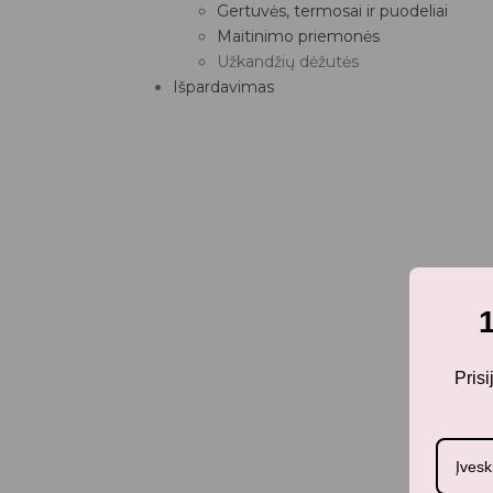
Gertuvės, termosai ir puodeliai
Maitinimo priemonės
Užkandžių dėžutės
Išpardavimas
Pris