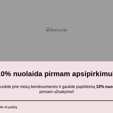
10% nuolaida pirmam apsipirkimui
ijunkite prie mūsų bendruomenės ir gaukite papildomą
10% nuo
pirmam užsakymui!