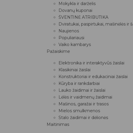
Mokykla ir darželis
Dovanų kuponai
ŠVENTINĖ ATRIBUTIKA
Dviratukai, paspirtukai, mašinėlės ir 
Naujienos
Populiariausi
Vaiko kambarys
Pažaiskime
Elektronika ir interaktyvūs žaislai
Klasikiniai žaislai
Konstruktoriai ir edukaciniai žaislai
Kūryba ir rankdarbiai
Lauko žaidimai ir žaislai
Lėlės ir vaidmenų žaidimai
Mašinos, garažai ir trasos
Mielos smulkmenos
Stalo žaidimai ir dėlionės
Maitinimas