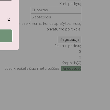
Kurti paskyrą
ui bei kitoms reikmėms, kurios aprašytos mūsų
privatumo politikoje
.
Jau turi paskyrą
2
0
Krepšelis(0)
Jūsų krepšelis šiuo metu tuščias.
Parduotuvė