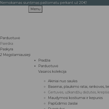
Nemokamas siuntimas paštomatu perkant už 20€!
Menu
Parduotuvė
Paieška
Paskyra
2
Mėgstamiausieji
Pradžia
Parduotuvė
Vasaros kolekcija
Akiniai nuo saulės
Baseinai, plaukimo ratai, rankovės, 
Gertuvės, užkandžių dėžutės, krepšia
Maudymosi kostiumai ir kepurės
Paplūdimio žaislai
Dviratukai