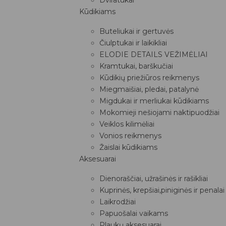
Kūdikiams
Buteliukai ir gertuvės
Čiulptukai ir laikikliai
ELODIE DETAILS VEŽIMĖLIAI
Kramtukai, barškučiai
Kūdikių priežiūros reikmenys
Miegmaišiai, pledai, patalynė
Migdukai ir merliukai kūdikiams
Mokomieji nešiojami naktipuodžiai
Veiklos kilimėliai
Vonios reikmenys
Žaislai kūdikiams
Aksesuarai
Dienoraščiai, užrašinės ir rašikliai
Kuprinės, krepšiai,piniginės ir penalai
Laikrodžiai
Papuošalai vaikams
Plaukų aksesuarai