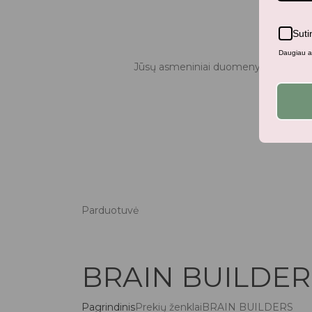
Suti
Daugiau ap
Jūsų asmeniniai duomenys bus naudo
Parduotuvė
BRAIN BUILDER
Pagrindinis
Prekių ženklai
BRAIN BUILDERS