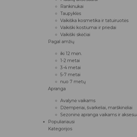
Rankinukai
Taupyklės
Vaikiška kosmetika ir tatuiruotės
Vaikiški kostiumai ir priedai
Vaikiški skėčiai
Pagal amžių
iki 12 mėn.
1-2 metai
3-4 metai
5-7 metai
nuo 7 metų
Apranga
Avalynė vaikams
Džemperiai, švarkeliai, marškinėliai
Sezoninė apranga vaikams ir aksesua
Populiariausi
Kategorijos