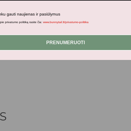
nku gauti naujienas ir pasiūlymus
ie privatumo politiką rasite čia:
www.bunnytail.lt/privatumo-politika
jami patogesniam naršymui šiame tinklalapyje, paskyros valdym
PRENUMERUOTI
S