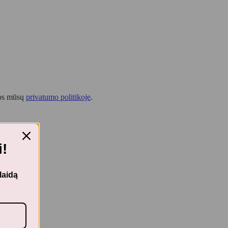
tos mūsų
privatumo politikoje
.
!
laidą