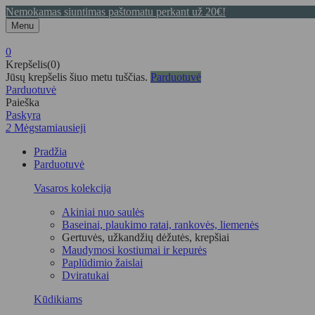
Nemokamas siuntimas paštomatu perkant už 20€!
Menu
0
Krepšelis(0)
Jūsų krepšelis šiuo metu tuščias.
Parduotuvė
Parduotuvė
Paieška
Paskyra
2
Mėgstamiausieji
Pradžia
Parduotuvė
Vasaros kolekcija
Akiniai nuo saulės
Baseinai, plaukimo ratai, rankovės, liemenės
Gertuvės, užkandžių dėžutės, krepšiai
Maudymosi kostiumai ir kepurės
Paplūdimio žaislai
Dviratukai
Kūdikiams