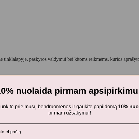
 tinklalapyje, paskyros valdymui bei kitoms reikmėms, kurios aprašy
10% nuolaida pirmam apsipirkimui
o žaislų rinkinys FRUIT DOVE BLUE MULTI MIX
ijunkite prie mūsų bendruomenės ir gaukite papildomą
10% nuo
pirmam užsakymui!