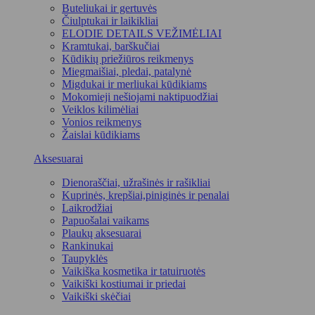
Buteliukai ir gertuvės
Čiulptukai ir laikikliai
ELODIE DETAILS VEŽIMĖLIAI
Kramtukai, barškučiai
Kūdikių priežiūros reikmenys
Miegmaišiai, pledai, patalynė
Migdukai ir merliukai kūdikiams
Mokomieji nešiojami naktipuodžiai
Veiklos kilimėliai
Vonios reikmenys
Žaislai kūdikiams
Aksesuarai
Dienoraščiai, užrašinės ir rašikliai
Kuprinės, krepšiai,piniginės ir penalai
Laikrodžiai
Papuošalai vaikams
Plaukų aksesuarai
Rankinukai
Taupyklės
Vaikiška kosmetika ir tatuiruotės
Vaikiški kostiumai ir priedai
Vaikiški skėčiai