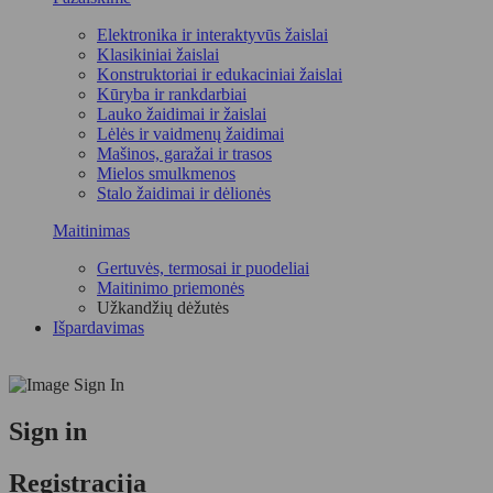
Elektronika ir interaktyvūs žaislai
Klasikiniai žaislai
Konstruktoriai ir edukaciniai žaislai
Kūryba ir rankdarbiai
Lauko žaidimai ir žaislai
Lėlės ir vaidmenų žaidimai
Mašinos, garažai ir trasos
Mielos smulkmenos
Stalo žaidimai ir dėlionės
Maitinimas
Gertuvės, termosai ir puodeliai
Maitinimo priemonės
Užkandžių dėžutės
Išpardavimas
Sign in
Registracija