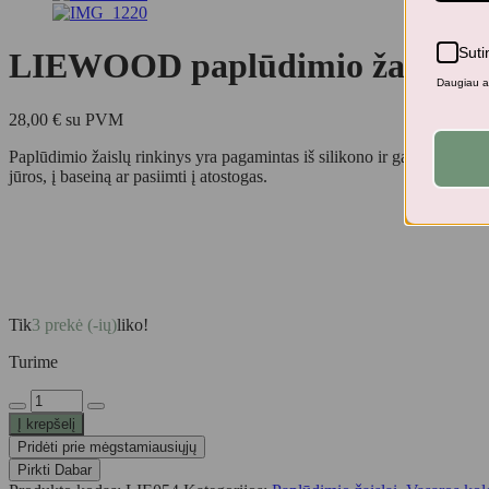
Suti
LIEWOOD paplūdimio žaislų
Daugiau ap
28,00
€
su PVM
Paplūdimio žaislų rinkinys yra pagamintas iš silikono ir garantuoja va
jūros, į baseiną ar pasiimti į atostogas.
Tik
3 prekė (-ių)
liko!
Turime
produkto
kiekis:
Į krepšelį
LIEWOOD
Pridėti prie mėgstamiausiųjų
paplūdimio
Pirkti Dabar
žaislų