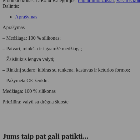
Produkto kodas:
LIE054
Kategorijos:
Paplūdimio žaislai
,
Vasaros kol
rinkinys
Dalintis:
FRUIT
DOVE
Aprašymas
BLUE
MULTI
Aprašymas
MIX
– Medžiaga: 100 % silikonas;
– Patvari, minkšta ir ilgaamžė medžiaga;
– Žaisliukus lengva valyti;
– Rinkinį sudaro: kibiras su rankena, kastuvas ir keturios formos;
– Pažymėta CE ženklu.
Medžiaga: 100 % silikonas
Priežiūra: valyti su drėgna šluoste
Jums taip pat gali patikti...