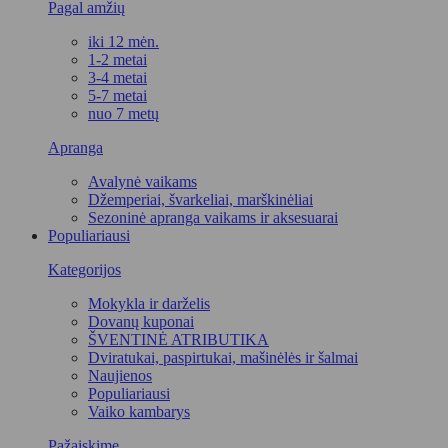
Pagal amžių
iki 12 mėn.
1-2 metai
3-4 metai
5-7 metai
nuo 7 metų
Apranga
Avalynė vaikams
Džemperiai, švarkeliai, marškinėliai
Sezoninė apranga vaikams ir aksesuarai
Populiariausi
Kategorijos
Mokykla ir darželis
Dovanų kuponai
ŠVENTINĖ ATRIBUTIKA
Dviratukai, paspirtukai, mašinėlės ir šalmai
Naujienos
Populiariausi
Vaiko kambarys
Pažaiskime