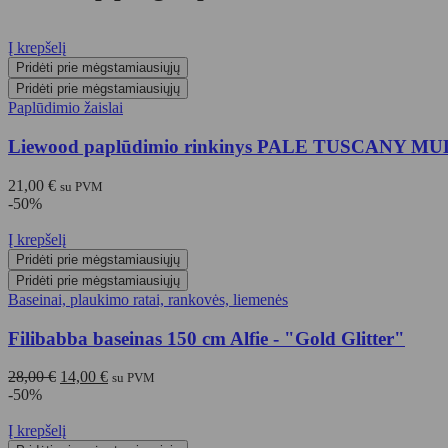
Į krepšelį
Pridėti prie mėgstamiausiųjų
Pridėti prie mėgstamiausiųjų
Paplūdimio žaislai
Liewood paplūdimio rinkinys PALE TUSCANY MU
21,00
€
su PVM
-50%
Į krepšelį
Pridėti prie mėgstamiausiųjų
Pridėti prie mėgstamiausiųjų
Baseinai, plaukimo ratai, rankovės, liemenės
Filibabba baseinas 150 cm Alfie - "Gold Glitter"
Original
Current
28,00
€
14,00
€
su PVM
price
price
-50%
was:
is:
28,00 €.
14,00 €.
Į krepšelį