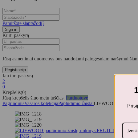
Pamiršote slaptažodį?
Kurti paskyrą
Jūsų asmeniniai duomenys bus naudojami patogesniam naršymui šiame
Jau turi paskyrą
2
0
Krepšelis(0)
Jūsų krepšelis šiuo metu tuščias.
Parduotuvė
Pagrindinis
Vasaros kolekcija
Paplūdimio žaislai
LIEWOOD paplūdimi
Pris