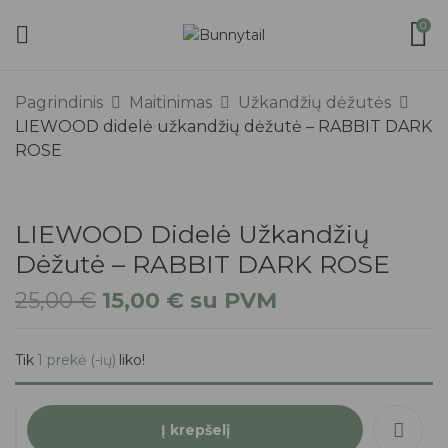
0
Pagrindinis
Maitinimas
Užkandžių dėžutės
LIEWOOD didelė užkandžių dėžutė – RABBIT DARK
ROSE
LIEWOOD Didelė Užkandžių
Dėžutė – RABBIT DARK ROSE
25,00
€
15,00
€
su PVM
Tik
1 prekė (-ių)
liko!
Į krepšelį