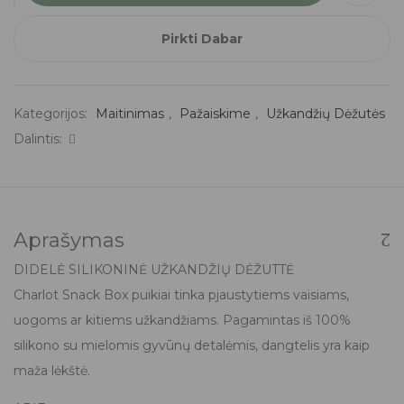
Pirkti Dabar
Kategorijos:
Maitinimas
,
Pažaiskime
,
Užkandžių Dėžutės
Dalintis:
Aprašymas
DIDELĖ SILIKONINĖ UŽKANDŽIŲ DĖŽUTTĖ
Charlot Snack Box puikiai tinka pjaustytiems vaisiams,
uogoms ar kitiems užkandžiams. Pagamintas iš 100%
silikono su mielomis gyvūnų detalėmis, dangtelis yra kaip
maža lėkštė.