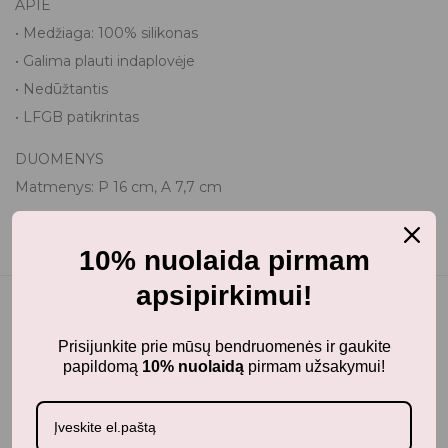
APIE
• Medžiaga: 100% silikonas
• Galima plauti indaplovėje
• Nedūžtantis
• LFGB patikrintas
DUOMENYS
Matmenys: P 16 cm, A 7,7 cm
10% nuolaida pirmam
apsipirkimui!
Prisijunkite prie mūsų bendruomenės ir gaukite
Panašūs produktai
papildomą
10% nuolaidą
pirmam užsakymui!