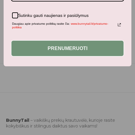
Neseniai žiūrėti produktai
Sutinku gauti naujienas ir pasiūlymus
Daugiau apie privatumo politiką rasite čia:
www.bunnytail.lt/privatumo-
politika
PRENUMERUOTI
BunnyTail
– vaikiškų prekių krautuvėlė, kurioje rasite
kokybiškus ir stilingus daiktus savo vaikams!