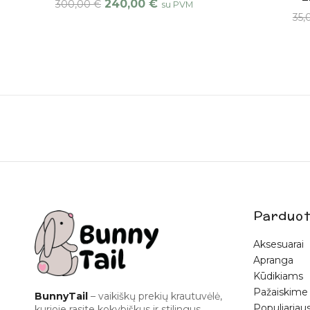
240,00
€
300,00
€
su PVM
35
Parduot
Aksesuarai
Apranga
Kūdikiams
Pažaiskime
BunnyTail
– vaikiškų prekių krautuvėlė,
Populiariaus
kurioje rasite kokybiškus ir stilingus