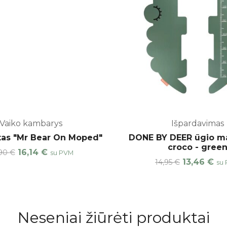
Vaiko kambarys
Išpardavimas
tas "Mr Bear On Moped"
DONE BY DEER ūgio ma
croco - gree
16,14
€
,90
€
su PVM
13,46
€
14,95
€
su
Neseniai žiūrėti produktai