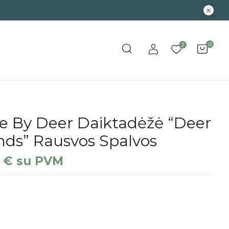
0
2
e By Deer Daiktadėžė “Deer
nds” Rausvos Spalvos
5
€
su PVM