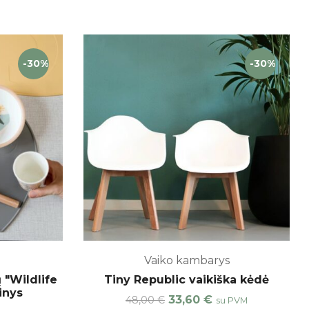
-30%
-30%
Vaiko kambarys
 "Wildlife
Tiny Republic vaikiška kėdė
inys
33,60
€
48,00
€
su PVM