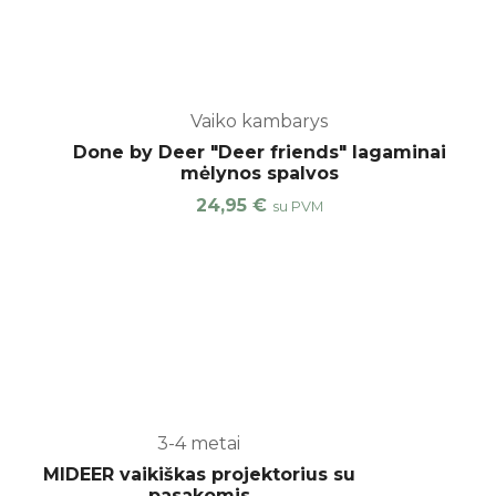
Vaiko kambarys
Done by Deer "Deer friends" lagaminai
mėlynos spalvos
24,95
€
su PVM
3-4 metai
MIDEER vaikiškas projektorius su
pasakomis