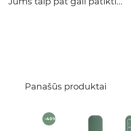
Jums taip pat gali patikti...
Panašūs produktai
-40%