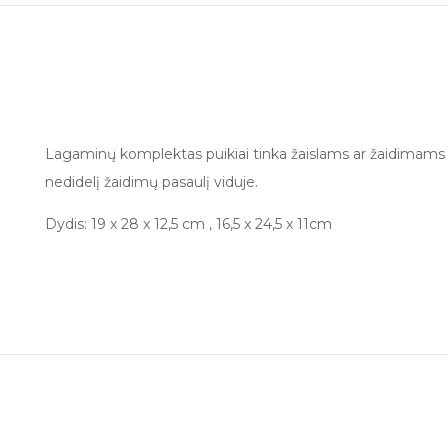
Lagaminų komplektas puikiai tinka žaislams ar žaidimams lai
nedidelį žaidimų pasaulį viduje.
Dydis: 19 x 28 x 12,5 cm , 16,5 x 24,5 x 11cm