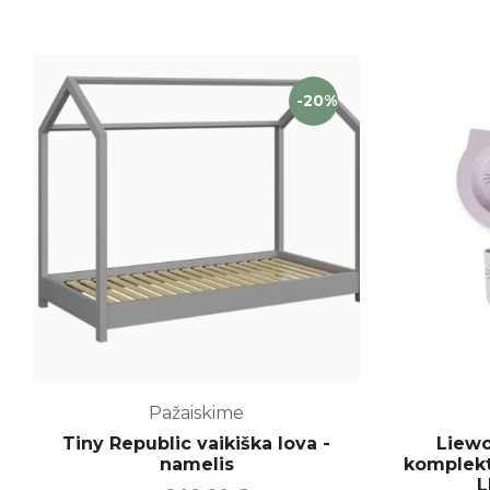
-20%
Pažaiskime
Tiny Republic vaikiška lova -
Liewo
namelis
komplekt
L