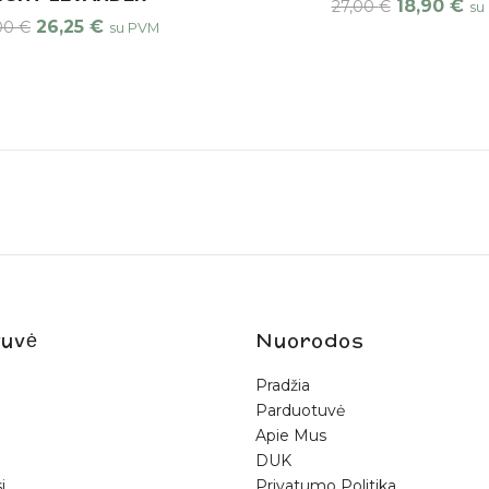
18,90
€
27,00
€
su
26,25
€
,00
€
su PVM
uvė
Nuorodos
Pradžia
Parduotuvė
Apie Mus
DUK
i
Privatumo Politika