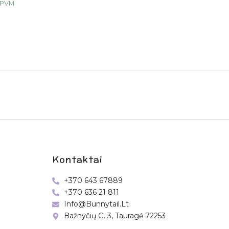
 PVM
Kontaktai
+370 643 67889
+370 636 21 811
Info@bunnytail.lt
Bažnyčių G. 3, Tauragė 72253