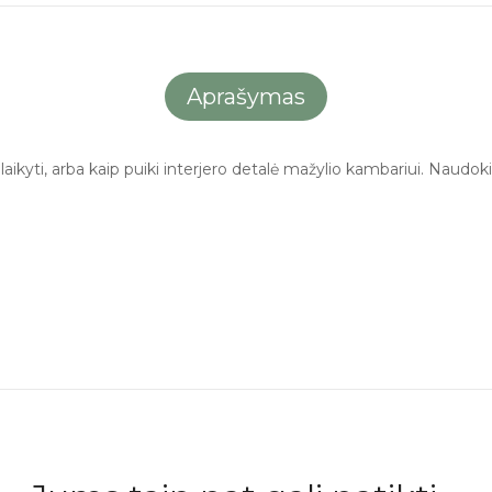
Aprašymas
kyti, arba kaip puiki interjero detalė mažylio kambariui. Naudokit