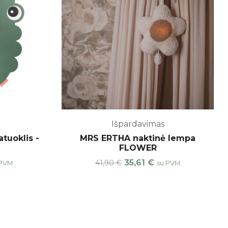
Išpardavimas
tuoklis -
MRS ERTHA naktinė lempa
n
FLOWER
35,61
€
41,90
€
 PVM
su PVM