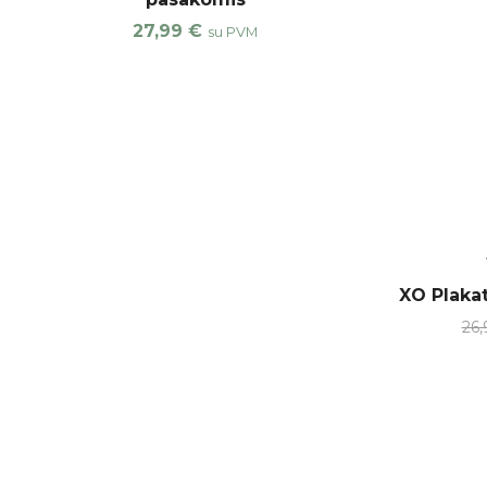
27,99
€
su PVM
XO Plaka
26