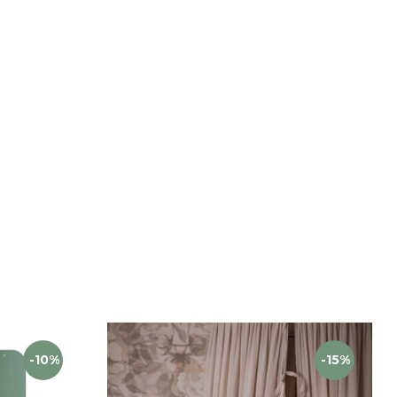
-10%
-15%