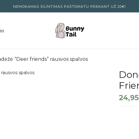
NEMOKAMAS SIUNTIMAS PAŠTOMATU PERKANT UŽ 20€!
as
dėžė “Deer friends” rausvos spalvos
Don
Frie
24,9