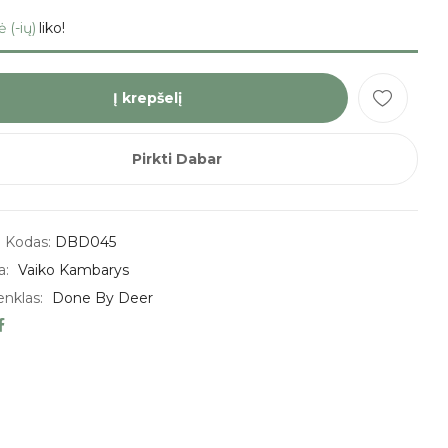
ė (-ių)
liko!
Į krepšelį
Pirkti Dabar
 Kodas:
DBD045
a:
Vaiko Kambarys
enklas:
Done By Deer