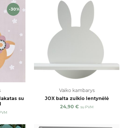
-30%
s
Vaiko kambarys
lakatas su
JOX balta zuikio lentynėlė
I
24,90
€
su PVM
 PVM