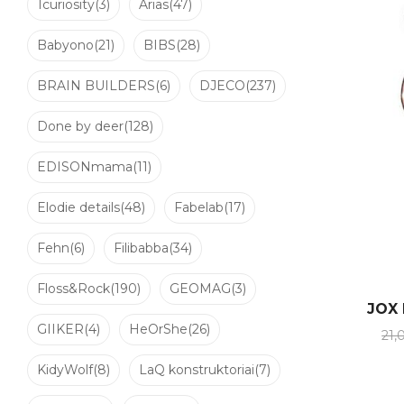
1curiosity
(3)
Arias
(47)
Babyono
(21)
BIBS
(28)
BRAIN BUILDERS
(6)
DJECO
(237)
Done by deer
(128)
EDISONmama
(11)
Elodie details
(48)
Fabelab
(17)
Fehn
(6)
Filibabba
(34)
Floss&Rock
(190)
GEOMAG
(3)
JOX 
GIIKER
(4)
HeOrShe
(26)
21,
KidyWolf
(8)
LaQ konstruktoriai
(7)