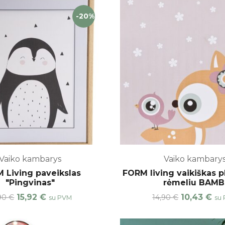
-20%
Vaiko kambarys
Vaiko kambary
 Living paveikslas
FORM living vaikiškas p
"Pingvinas"
rėmeliu BAMB
15,92
€
10,43
€
,90
€
14,90
€
su PVM
su