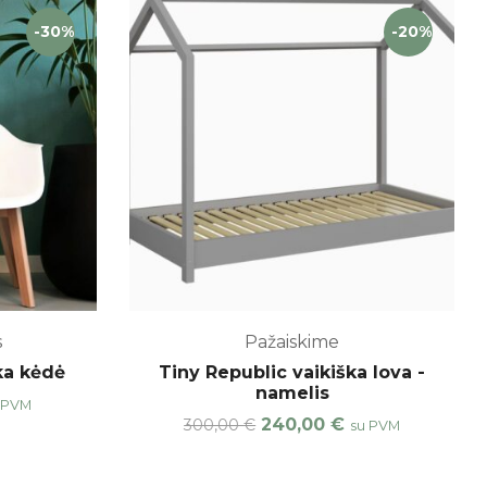
-30%
-20%
s
Pažaiskime
ka kėdė
Tiny Republic vaikiška lova -
namelis
 PVM
240,00
€
300,00
€
su PVM