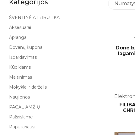
Kategorijos
Numatyta
ŠVENTINĖ ATRIBUTIKA
Aksesuarai
Apranga
Dovanų kuponai
Done b
lagami
Išpardavimas
Kūdikiams
Maitinimas
Mokykla ir darželis
Elektroni
Naujienos
FILIB
PAGAL AMŽIŲ
CHR
Pažaiskime
Populiariausi