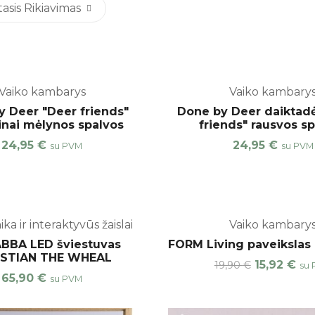
sis Rikiavimas
Vaiko kambarys
Vaiko kambary
y Deer "Deer friends"
Done by Deer daiktad
nai mėlynos spalvos
friends" rausvos s
24,95
€
24,95
€
su PVM
su PVM
-20%
ka ir interaktyvūs žaislai
Vaiko kambary
ABBA LED šviestuvas
FORM Living paveikslas 
ISTIAN THE WHEAL
15,92
€
19,90
€
su
65,90
€
su PVM