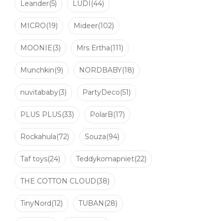
Leander
(5)
LUDI
(44)
MICRO
(19)
Mideer
(102)
MOONIE
(3)
Mrs Ertha
(111)
Munchkin
(9)
NORDBABY
(18)
nuvitababy
(3)
PartyDeco
(51)
PLUS PLUS
(33)
PolarB
(17)
Rockahula
(72)
Souza
(94)
Taf toys
(24)
Teddykomapniet
(22)
THE COTTON CLOUD
(38)
TinyNord
(12)
TUBAN
(28)