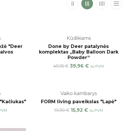
-20%
s
Kūdikiams
ėžė "Deer
Done by Deer patalynės
palvos
komplektas „Baby Balloon Dark
Powder“
39,96
€
49,95
€
su PVM
-20%
s
Vaiko kambarys
"Kačiukas"
FORM living paveikslas "Lapė"
15,92
€
19,90
€
 PVM
su PVM