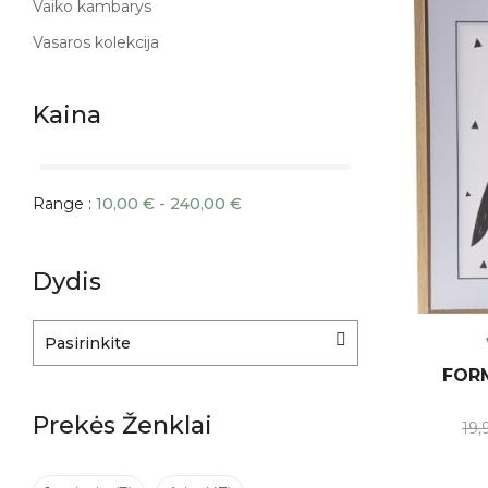
Vaiko kambarys
Vasaros kolekcija
Kaina
Range :
10,00
€
-
240,00
€
Dydis
Pasirinkite
FORM
Prekės Ženklai
19