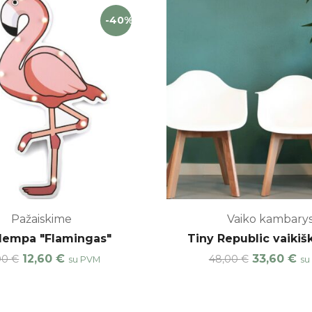
-40%
Pažaiskime
Vaiko kambary
lempa "Flamingas"
Tiny Republic vaikiš
12,60
€
33,60
€
00
€
48,00
€
su PVM
su