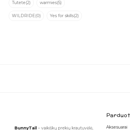
Tutete
(2)
warmies
(5)
WILDRIDE
(0)
Yes for skills
(2)
Parduot
Aksesuarai
BunnyTail
– vaikiškų prekių krautuvėlė,