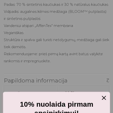
Padas: 70 % sintetinis kaučiukas ir 30 % natūralus kaučiukas
Vidpadis: augalinės kilmės medžiaga (BLOOM™ putplastis)
ir sintetinis putplastis
Vandeniui atspari „AffenTex“ membrana
Veganiškas
Struktūra ir spalva gali turėti netolygumų, medžiaga gali šiek
tiek dėmėtis.
Rekomenduojame: prieš pirmą kartą avint batus valykite
rankomis ir impregnuokite.
Papildoma informacija
Dydis
26
,
31
10% nuolaida pirmam