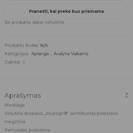
Pranešti, kai prekė bus prieinama
Šio produkto dabar neturime.
Produkto Kodas:
N/A
Kategorijos:
Apranga
,
Avalynė Vaikams
Dalintis:
Aprašymas
Medžiaga
Viršutinis sluoksnis: „bluesign®“ sertifikuotas poliesterio
megztinis
Pamušalas: poliesteris