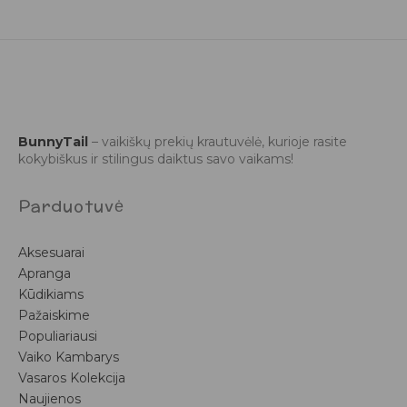
BunnyTail
– vaikiškų prekių krautuvėlė, kurioje rasite
kokybiškus ir stilingus daiktus savo vaikams!
Parduotuvė
Aksesuarai
Apranga
Kūdikiams
Pažaiskime
Populiariausi
Vaiko Kambarys
Vasaros Kolekcija
Naujienos