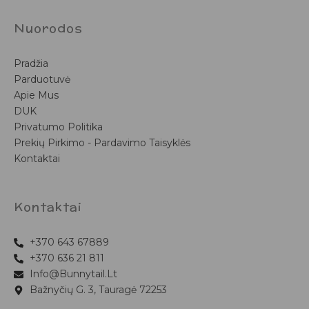
Nuorodos
Pradžia
Parduotuvė
Apie Mus
DUK
Privatumo Politika
Prekių Pirkimo - Pardavimo Taisyklės
Kontaktai
Kontaktai
+370 643 67889
+370 636 21 811
Info@bunnytail.lt
Bažnyčių G. 3, Tauragė 72253