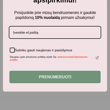
apsipirkimui!
Prisijunkite prie mūsų bendruomenės ir gaukite
papildomą
10% nuolaidą
pirmam užsakymui!
Panašūs produktai
Sutinku gauti naujienas ir pasiūlymus
Neseniai žiūrėti produktai
Daugiau apie privatumo politiką rasite čia:
www.bunnytail.lt/privatumo-
politika
PRENUMERUOTI