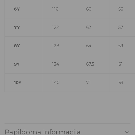
6Y
116
60
56
7Y
122
62
57
8Y
128
64
59
9Y
134
67,5
61
10Y
140
71
63
Papildoma informacija