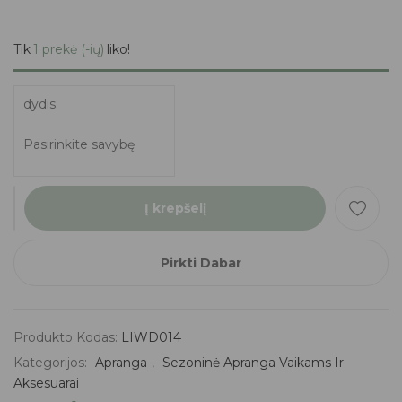
Tik
1 prekė (-ių)
liko!
dydis
Į krepšelį
Pirkti Dabar
Produkto Kodas:
LIWD014
Kategorijos:
Apranga
,
Sezoninė Apranga Vaikams Ir
Aksesuarai