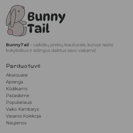
BunnyTail
– vaikiškų prekių krautuvėlė, kurioje rasite
kokybiškus ir stilingus daiktus savo vaikams!
Parduotuvė
Aksesuarai
Apranga
Kūdikiams
Pažaiskime
Populiariausi
Vaiko Kambarys
Vasaros Kolekcija
Naujienos