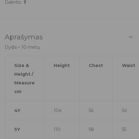
Dalintis:
Aprašymas
Dydis – 10 metų
Size &
Height
Chest
Waist
Height /
Measure
cm
4Y
104
56
54
5Y
110
58
55