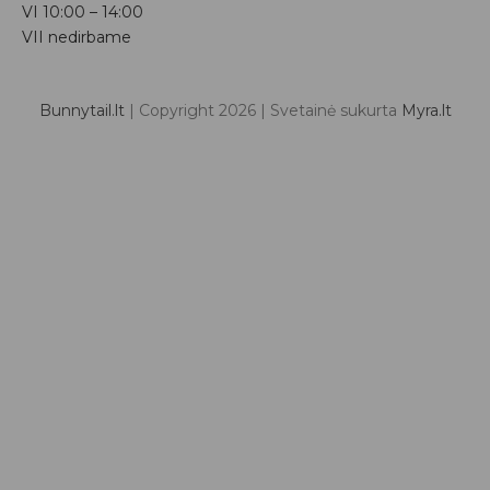
VI
10:00 – 14:00
VII nedirbame
Bunnytail.lt
| Copyright 2026 | Svetainė sukurta
Myra.lt