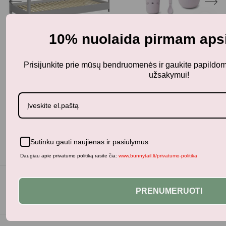
10% nuolaida pirmam apsi
Pažaiskime
Maitinimas
Prisijunkite prie mūsų bendruomenės ir gaukite papild
Tiny Republic vaikiška
Liewood valgymo
lova - namelis
indelių komplektas
užsakymui!
kūdikiui JOANA CAT
240,00
€
300,00
€
su PVM
LIGHT LEVANDER
26,25
€
35,00
€
su PVM
Sutinku gauti naujienas ir pasiūlymus
Daugiau apie privatumo politiką rasite čia:
www.bunnytail.lt/privatumo-politika
PRENUMERUOTI