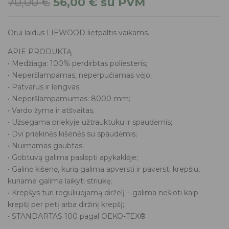
70,00
€
56,00
€
su PVM
Orui laidus LIEWOOD lietpaltis vaikams.
APIE PRODUKTĄ
• Medžiaga: 100% perdirbtas poliesteris;
• Neperšlampamas, neperpučiamas vėjo;
• Patvarus ir lengvas;
• Neperšlampamumas: 8000 mm;
• Vardo žyma ir atšvaitas;
• Užsegama priekyje užtrauktuku ir spaudėmis;
• Dvi priekinės kišenės su spaudėmis;
• Nuimamas gaubtas;
• Gobtuvą galima paslėpti apykaklėje;
• Galinė kišenė, kurią galima apversti ir paversti krepšiu,
kuriame galima laikyti striukę;
• Krepšys turi reguliuojamą dirželį – galima nešioti kaip
krepšį per petį arba diržinį krepšį;
• STANDARTAS 100 pagal OEKO-TEX®