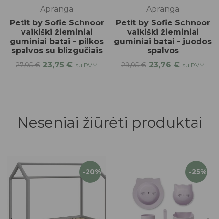
Apranga
Apranga
Petit by Sofie Schnoor
Petit by Sofie Schnoor
vaikiški žieminiai
vaikiški žieminiai
guminiai batai - pilkos
guminiai batai - juodos
spalvos su blizgučiais
spalvos
23,75
€
23,76
€
27,95
€
29,95
€
su PVM
su PVM
Neseniai žiūrėti produktai
-20%
-25%