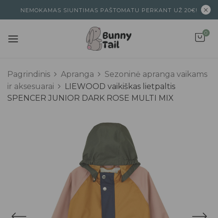
NEMOKAMAS SIUNTIMAS PAŠTOMATU PERKANT UŽ 20€!
0
Pagrindinis
Apranga
Sezoninė apranga vaikams
ir aksesuarai
LIEWOOD vaikiškas lietpaltis
SPENCER JUNIOR DARK ROSE MULTI MIX