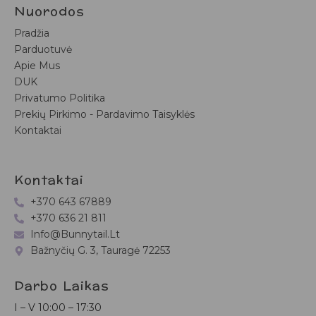
Nuorodos
Pradžia
Parduotuvė
Apie Mus
DUK
Privatumo Politika
Prekių Pirkimo - Pardavimo Taisyklės
Kontaktai
Kontaktai
+370 643 67889
+370 636 21 811
Info@bunnytail.lt
Bažnyčių G. 3, Tauragė 72253
Darbo Laikas
I – V
10:00 – 17:30