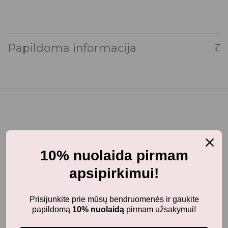
Papildoma informacija
Panašūs produktai
10% nuolaida pirmam
apsipirkimui!
Akiniai ir kepurės nuo saulės
Prisijunkite prie mūsų bendruomenės ir gaukite
MRS ERTHA vaikiška kepurė - turbanas TAUPE
papildomą
10% nuolaidą
pirmam užsakymui!
19,90
€
su PVM