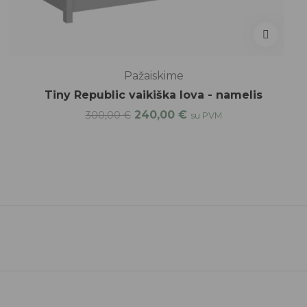
Pažaiskime
Tiny Republic vaikiška lova - namelis
240,00
€
300,00
€
su PVM