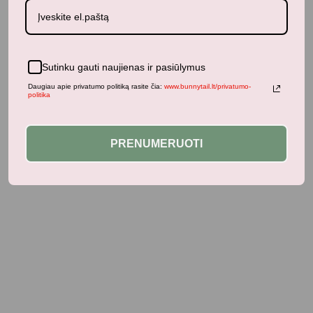
Sutinku gauti naujienas ir pasiūlymus
Daugiau apie privatumo politiką rasite čia:
www.bunnytail.lt/privatumo-
politika
PRENUMERUOTI