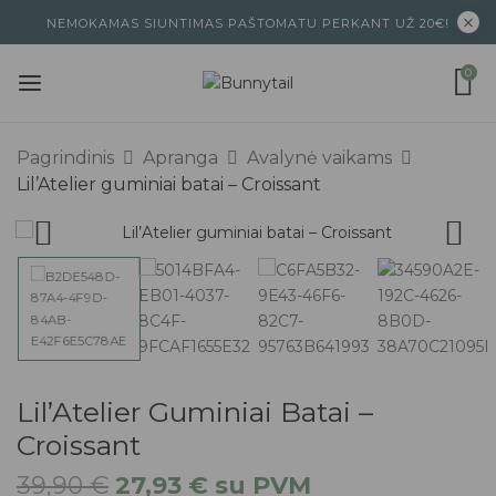
NEMOKAMAS SIUNTIMAS PAŠTOMATU PERKANT UŽ 20€!
0
Pagrindinis
Apranga
Avalynė vaikams
Lil’Atelier guminiai batai – Croissant
Lil’Atelier Guminiai Batai –
Croissant
39,90
€
27,93
€
su PVM