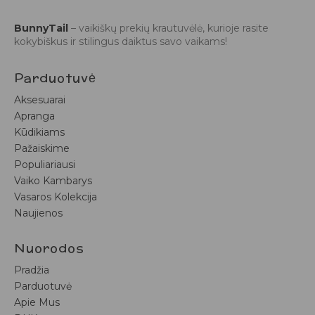
BunnyTail
– vaikiškų prekių krautuvėlė, kurioje rasite
kokybiškus ir stilingus daiktus savo vaikams!
Parduotuvė
Aksesuarai
Apranga
Kūdikiams
Pažaiskime
Populiariausi
Vaiko Kambarys
Vasaros Kolekcija
Naujienos
Nuorodos
Pradžia
Parduotuvė
Apie Mus