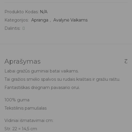
Produkto Kodas:
N/A
Kategorijos:
Apranga
,
Avalynė Vaikams
Dalintis:
Aprašymas
Labai gražūs guminiai batai vaikams.
Tai gražios smėlio spalvos su rudais kraštais ir gražiu raštu.
Fantastiškas drėgnam pavasario orui.
100% guma
Tekstilinis pamušalas
Vidiniai išmatavimai cm:
Str. 22 = 14,5 cm