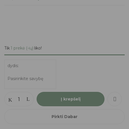
Tik
1 prekė (-ių)
liko!
dydis
Į krepšelį
Pirkti Dabar