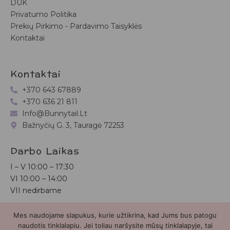
DUK
Privatumo Politika
Prekių Pirkimo - Pardavimo Taisyklės
Kontaktai
Kontaktai
+370 643 67889
+370 636 21 811
Info@bunnytail.lt
Bažnyčių G. 3, Tauragė 72253
Darbo Laikas
I – V
10:00 – 17:30
VI
10:00 – 14:00
VII nedirbame
Mes naudojame slapukus, kurie užtikrina, kad Jums bus patogu
Bunnytail.lt
| Copyright 2026 | Svetainė sukurta
Myra.lt
naudotis tinklalapiu. Jei toliau naršysite mūsų tinklalapyje, tai