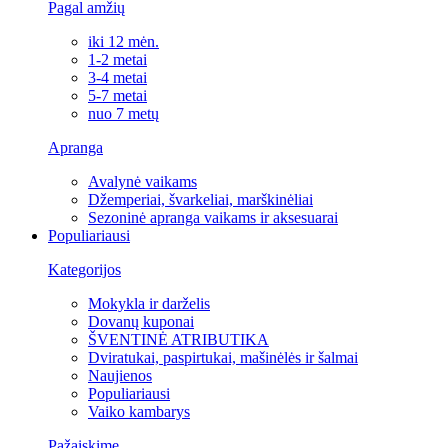
Pagal amžių
iki 12 mėn.
1-2 metai
3-4 metai
5-7 metai
nuo 7 metų
Apranga
Avalynė vaikams
Džemperiai, švarkeliai, marškinėliai
Sezoninė apranga vaikams ir aksesuarai
Populiariausi
Kategorijos
Mokykla ir darželis
Dovanų kuponai
ŠVENTINĖ ATRIBUTIKA
Dviratukai, paspirtukai, mašinėlės ir šalmai
Naujienos
Populiariausi
Vaiko kambarys
Pažaiskime