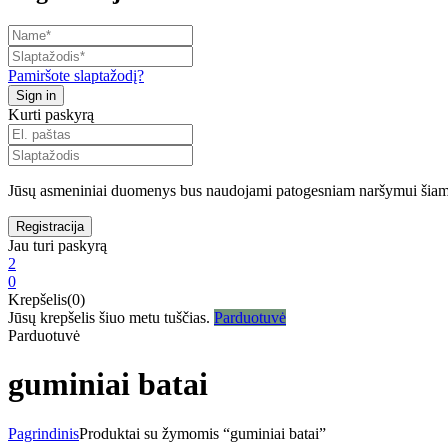
Pamiršote slaptažodį?
Kurti paskyrą
Jūsų asmeniniai duomenys bus naudojami patogesniam naršymui šiame
Jau turi paskyrą
2
0
Krepšelis(0)
Jūsų krepšelis šiuo metu tuščias.
Parduotuvė
Parduotuvė
guminiai batai
Pagrindinis
Produktai su žymomis “guminiai batai”