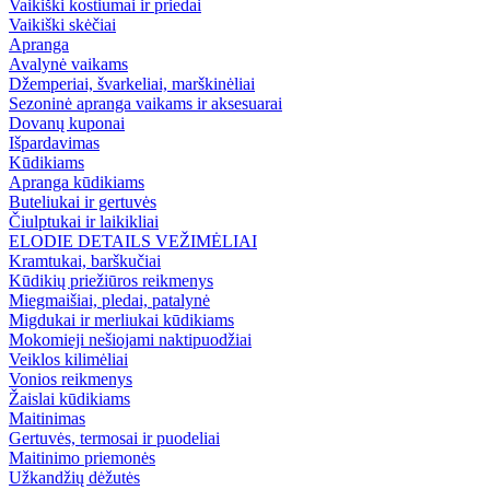
Vaikiški kostiumai ir priedai
Vaikiški skėčiai
Apranga
Avalynė vaikams
Džemperiai, švarkeliai, marškinėliai
Sezoninė apranga vaikams ir aksesuarai
Dovanų kuponai
Išpardavimas
Kūdikiams
Apranga kūdikiams
Buteliukai ir gertuvės
Čiulptukai ir laikikliai
ELODIE DETAILS VEŽIMĖLIAI
Kramtukai, barškučiai
Kūdikių priežiūros reikmenys
Miegmaišiai, pledai, patalynė
Migdukai ir merliukai kūdikiams
Mokomieji nešiojami naktipuodžiai
Veiklos kilimėliai
Vonios reikmenys
Žaislai kūdikiams
Maitinimas
Gertuvės, termosai ir puodeliai
Maitinimo priemonės
Užkandžių dėžutės