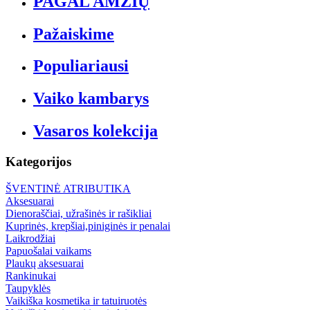
PAGAL AMŽIŲ
Pažaiskime
Populiariausi
Vaiko kambarys
Vasaros kolekcija
Kategorijos
ŠVENTINĖ ATRIBUTIKA
Aksesuarai
Dienoraščiai, užrašinės ir rašikliai
Kuprinės, krepšiai,piniginės ir penalai
Laikrodžiai
Papuošalai vaikams
Plaukų aksesuarai
Rankinukai
Taupyklės
Vaikiška kosmetika ir tatuiruotės