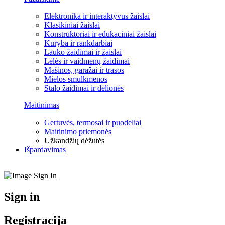
Elektronika ir interaktyvūs žaislai
Klasikiniai žaislai
Konstruktoriai ir edukaciniai žaislai
Kūryba ir rankdarbiai
Lauko žaidimai ir žaislai
Lėlės ir vaidmenų žaidimai
Mašinos, garažai ir trasos
Mielos smulkmenos
Stalo žaidimai ir dėlionės
Maitinimas
Gertuvės, termosai ir puodeliai
Maitinimo priemonės
Užkandžių dėžutės
Išpardavimas
Sign in
Registracija