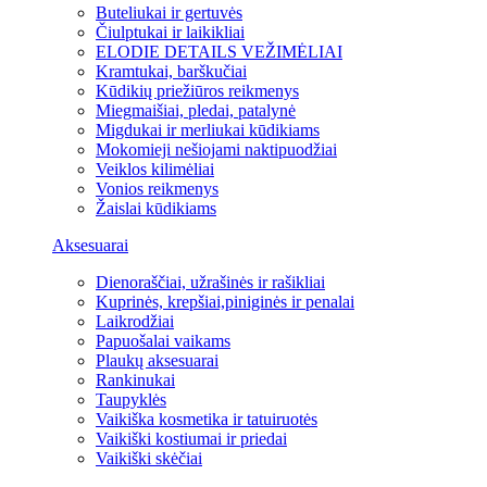
Buteliukai ir gertuvės
Čiulptukai ir laikikliai
ELODIE DETAILS VEŽIMĖLIAI
Kramtukai, barškučiai
Kūdikių priežiūros reikmenys
Miegmaišiai, pledai, patalynė
Migdukai ir merliukai kūdikiams
Mokomieji nešiojami naktipuodžiai
Veiklos kilimėliai
Vonios reikmenys
Žaislai kūdikiams
Aksesuarai
Dienoraščiai, užrašinės ir rašikliai
Kuprinės, krepšiai,piniginės ir penalai
Laikrodžiai
Papuošalai vaikams
Plaukų aksesuarai
Rankinukai
Taupyklės
Vaikiška kosmetika ir tatuiruotės
Vaikiški kostiumai ir priedai
Vaikiški skėčiai