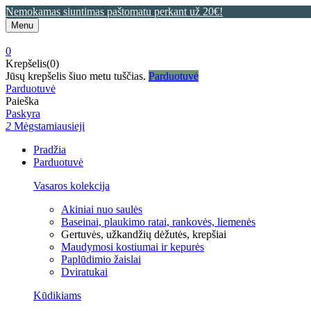
Nemokamas siuntimas paštomatu perkant už 20€!
Menu
0
Krepšelis(0)
Jūsų krepšelis šiuo metu tuščias.
Parduotuvė
Parduotuvė
Paieška
Paskyra
2
Mėgstamiausieji
Pradžia
Parduotuvė
Vasaros kolekcija
Akiniai nuo saulės
Baseinai, plaukimo ratai, rankovės, liemenės
Gertuvės, užkandžių dėžutės, krepšiai
Maudymosi kostiumai ir kepurės
Paplūdimio žaislai
Dviratukai
Kūdikiams