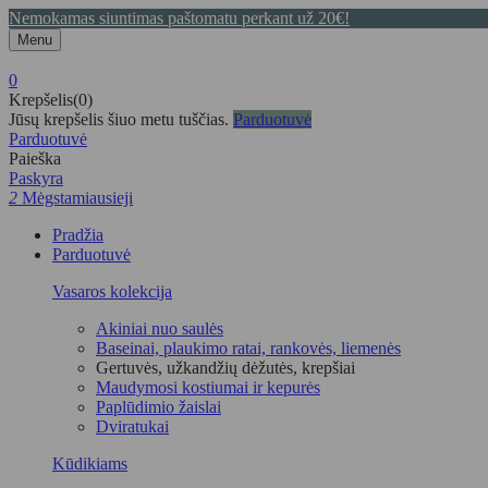
Nemokamas siuntimas paštomatu perkant už 20€!
Menu
0
Krepšelis(0)
Jūsų krepšelis šiuo metu tuščias.
Parduotuvė
Parduotuvė
Paieška
Paskyra
2
Mėgstamiausieji
Pradžia
Parduotuvė
Vasaros kolekcija
Akiniai nuo saulės
Baseinai, plaukimo ratai, rankovės, liemenės
Gertuvės, užkandžių dėžutės, krepšiai
Maudymosi kostiumai ir kepurės
Paplūdimio žaislai
Dviratukai
Kūdikiams