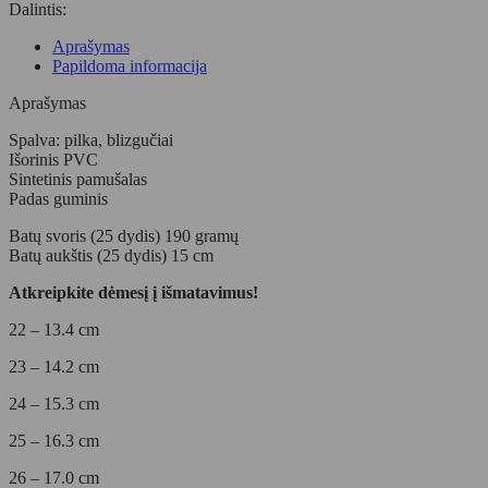
Dalintis:
vaikiški
žieminiai
Aprašymas
guminiai
Papildoma informacija
batai
-
Aprašymas
juodos
spalvos
Spalva: pilka, blizgučiai
Išorinis PVC
Sintetinis pamušalas
Padas guminis
Batų svoris (25 dydis) 190 gramų
Batų aukštis (25 dydis) 15 cm
Atkreipkite dėmesį į išmatavimus!
22 – 13.4 cm
23 – 14.2 cm
24 – 15.3 cm
25 – 16.3 cm
26 – 17.0 cm