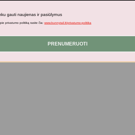
nku gauti naujienas ir pasiūlymus
ie privatumo politiką rasite čia:
www.bunnytail.lt/privatumo-politika
žieminiai guminiai batai – juodos
PRENUMERUOTI