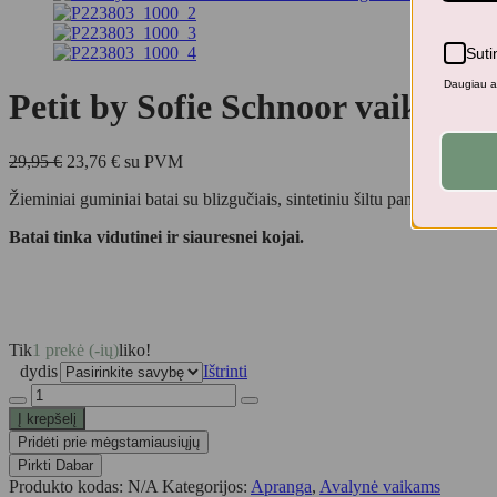
Suti
Daugiau ap
Petit by Sofie Schnoor vaikiški 
Original
Current
29,95
€
23,76
€
su PVM
price
price
Žieminiai guminiai batai su blizgučiais, sintetiniu šiltu pamušalu.
was:
is:
29,95 €.
23,76 €.
Batai tinka vidutinei ir siauresnei kojai.
Tik
1 prekė (-ių)
liko!
dydis
Ištrinti
produkto
kiekis:
Į krepšelį
Petit
Pridėti prie mėgstamiausiųjų
by
Pirkti Dabar
Sofie
Produkto kodas:
N/A
Kategorijos:
Apranga
,
Avalynė vaikams
Schnoor