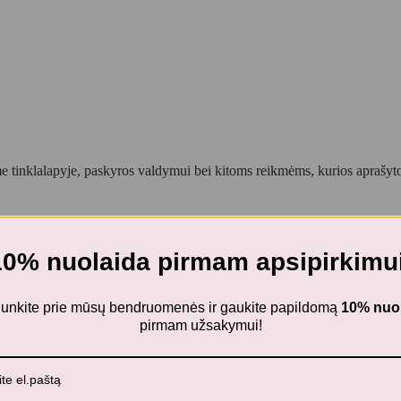
 tinklalapyje, paskyros valdymui bei kitoms reikmėms, kurios aprašy
10% nuolaida pirmam apsipirkimui
žieminiai guminiai batai – juodos spalvos
ijunkite prie mūsų bendruomenės ir gaukite papildomą
10% nuo
pirmam užsakymui!