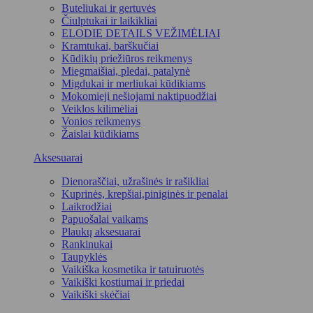
Buteliukai ir gertuvės
Čiulptukai ir laikikliai
ELODIE DETAILS VEŽIMĖLIAI
Kramtukai, barškučiai
Kūdikių priežiūros reikmenys
Miegmaišiai, pledai, patalynė
Migdukai ir merliukai kūdikiams
Mokomieji nešiojami naktipuodžiai
Veiklos kilimėliai
Vonios reikmenys
Žaislai kūdikiams
Aksesuarai
Dienoraščiai, užrašinės ir rašikliai
Kuprinės, krepšiai,piniginės ir penalai
Laikrodžiai
Papuošalai vaikams
Plaukų aksesuarai
Rankinukai
Taupyklės
Vaikiška kosmetika ir tatuiruotės
Vaikiški kostiumai ir priedai
Vaikiški skėčiai