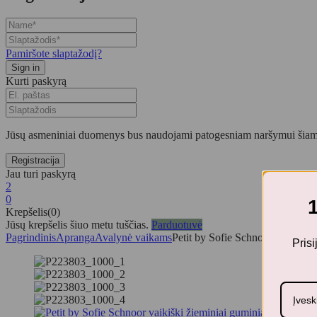
Pamiršote slaptažodį?
Kurti paskyrą
Jūsų asmeniniai duomenys bus naudojami patogesniam naršymui šiame
Jau turi paskyrą
2
0
Krepšelis(0)
Jūsų krepšelis šiuo metu tuščias.
Parduotuvė
Pagrindinis
Apranga
Avalynė vaikams
Petit by Sofie Schnoor vaikiški 
Pris