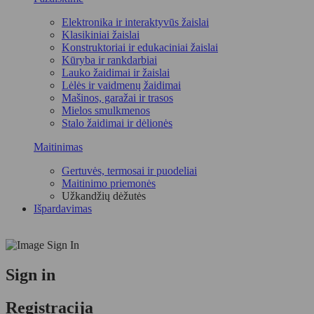
Elektronika ir interaktyvūs žaislai
Klasikiniai žaislai
Konstruktoriai ir edukaciniai žaislai
Kūryba ir rankdarbiai
Lauko žaidimai ir žaislai
Lėlės ir vaidmenų žaidimai
Mašinos, garažai ir trasos
Mielos smulkmenos
Stalo žaidimai ir dėlionės
Maitinimas
Gertuvės, termosai ir puodeliai
Maitinimo priemonės
Užkandžių dėžutės
Išpardavimas
Sign in
Registracija