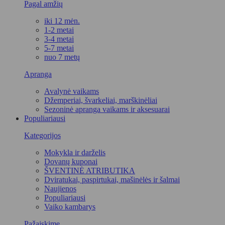
Pagal amžių
iki 12 mėn.
1-2 metai
3-4 metai
5-7 metai
nuo 7 metų
Apranga
Avalynė vaikams
Džemperiai, švarkeliai, marškinėliai
Sezoninė apranga vaikams ir aksesuarai
Populiariausi
Kategorijos
Mokykla ir darželis
Dovanų kuponai
ŠVENTINĖ ATRIBUTIKA
Dviratukai, paspirtukai, mašinėlės ir šalmai
Naujienos
Populiariausi
Vaiko kambarys
Pažaiskime