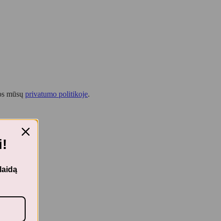
tos mūsų
privatumo politikoje
.
!
laidą