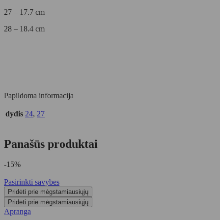
27 – 17.7 cm
28 – 18.4 cm
Papildoma informacija
dydis
24
,
27
Panašūs produktai
-15%
Pasirinkti savybes
Pridėti prie mėgstamiausiųjų
Pridėti prie mėgstamiausiųjų
Apranga