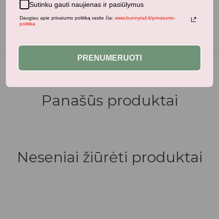
Sutinku gauti naujienas ir pasiūlymus
Dydis
30
,
34
Daugiau apie privatumo politiką rasite čia:
www.bunnytail.lt/privatumo-
politika
PRENUMERUOTI
Panašūs produktai
Neseniai žiūrėti produktai