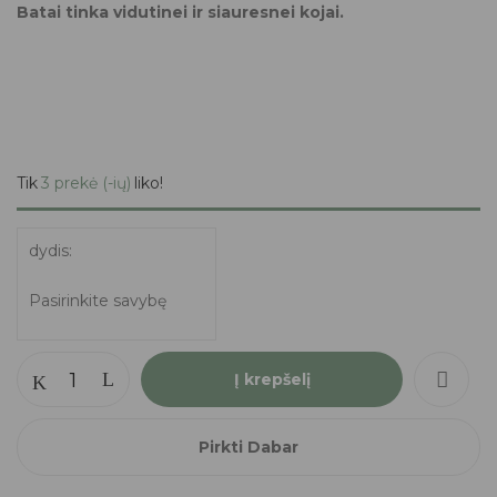
Batai tinka vidutinei ir siauresnei kojai.
Tik
3 prekė (-ių)
liko!
dydis
Į krepšelį
Pirkti Dabar