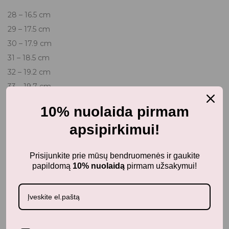
28 – 16.5 cm
29 – 17.5 cm
30 – 17.9 cm
31 – 18.5 cm
32 – 19.2 cm
33 – 19.7 cm
34 – 20.4 cm
10% nuolaida pirmam
35 – 20.8 cm
apsipirkimui!
Prisijunkite prie mūsų bendruomenės ir gaukite
papildomą
10% nuolaidą
pirmam užsakymui!
Papildoma informacija