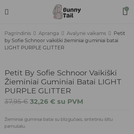
0
Pagrindinis
Apranga
Avalynė vaikams
Petit
by Sofie Schnoor vaikiški žieminiai guminiai batai
LIGHT PURPLE GLITTER
Petit By Sofie Schnoor Vaikiški
Žieminiai Guminiai Batai LIGHT
PURPLE GLITTER
37,95
€
32,26
€
su PVM
Žieminiai guminiai batai su blizgučiais, sintetiniu šiltu
pamušalu.