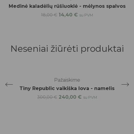
Medinė kaladėlių rūšiuoklė - mėlynos spalvos
14,40
€
18,00
€
su PVM
Neseniai žiūrėti produktai
-20%
Pažaiskime
Tiny Republic vaikiška lova - namelis
240,00
€
300,00
€
su PVM