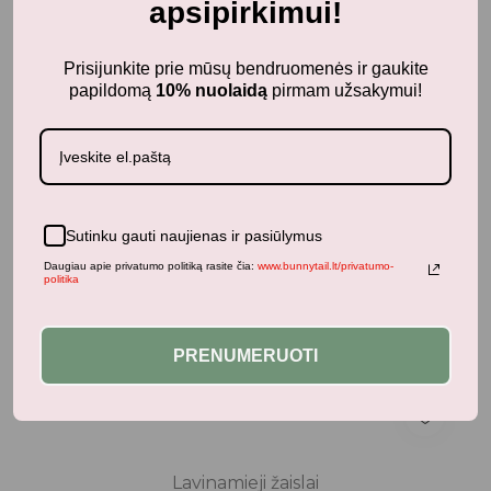
apsipirkimui!
-20%
Prisijunkite prie mūsų bendruomenės ir gaukite
papildomą
10% nuolaidą
pirmam užsakymui!
Sutinku gauti naujienas ir pasiūlymus
Daugiau apie privatumo politiką rasite čia:
www.bunnytail.lt/privatumo-
politika
PRENUMERUOTI
Lavinamieji žaislai