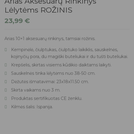
Arias Aksesuarų Rinkinys
Lėlytėms ROŽINIS
23,99
€
Arias 10×1 aksesuarų rinkinys, tamsiai rožinis.
Kempinėlė, čiulptukas, čiulptuko laikiklis, sauskelnės,
kojinyčių pora, du magiški buteliukai ir du tušti buteliukai.
Krepšelis, skirtas visiems kūdikio daiktams laikyti.
Sauskelnės tinka lėlytėms nuo 38-50 cm.
Dėžutės išmatavimai: 23x18x11.50 cm.
Skirta vaikams nuo 3 m.
Produktas sertifikuotas CE ženklu.
Kilmės šalis: Ispanija.