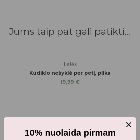
Jums taip pat gali patikti...
Lėlės
Kūdikio nešyklė per petį, pilka
19,99
€
Panašūs produktai
10% nuolaida pirmam