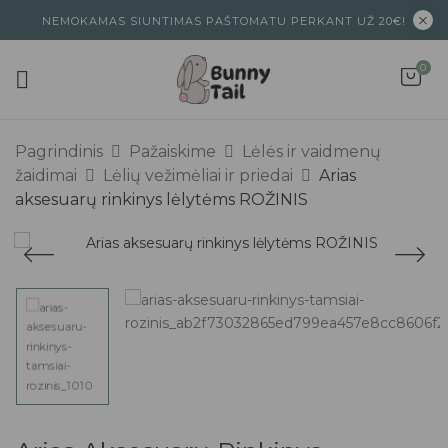
NEMOKAMAS SIUNTIMAS PAŠTOMATU PERKANT UŽ 20€!
0
Pagrindinis
Pažaiskime
Lėlės ir vaidmenų
žaidimai
Lėlių vežimėliai ir priedai
Arias
aksesuarų rinkinys lėlytėms ROŽINIS