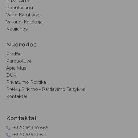
Pažaiskime
Populiariausi
Vaiko Kambarys
Vasaros Kolekcija
Naujienos
Nuorodos
Pradžia
Parduotuvė
Apie Mus
DUK
Privatumo Politika
Prekių Pirkimo - Pardavimo Taisyklės
Kontaktai
Kontaktai
+370 643 67889
+370 636 21 811