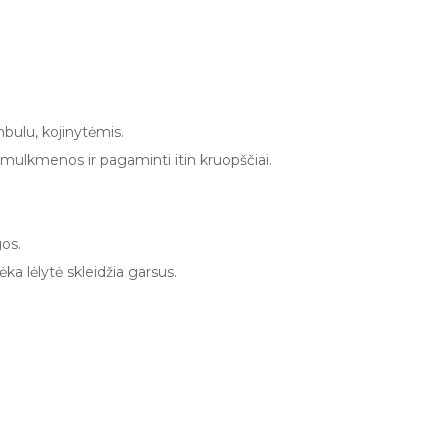
mbulu, kojinytėmis.
 smulkmenos ir pagaminti itin kruopščiai.
gos.
a lėlytė skleidžia garsus.