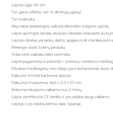
Lėlytės ūgis: 40 cm.
Turi garso efektą: net 14 skirtingų garsų!
Turi čiulptuką.
Akys labai išraiškingos, sukuria tikroviško žvilgsnio įspūdį.
Lėlytė aprengta žaviais, rausvais rūbeliais, kepuraite su bu
Lėlytės rūbeliai yra rankų darbo, apgalvoti iki menkiausios
Rinkinyje rasite švelnų pleduką.
Tinka vežti vaikišku lėlės vežimėliu.
Lėlytė pagaminta iš polivinilo – švelnios, minkštos medžia
Pilvukas medžiaginis, nes viduje yra mechanizmas, kurio dėk
Pakuotė: firminė kartoninė dėžutė.
Pakuotės matavimai: 46.5 x 21.5 x 30 cm.
Rekomenduojama vaikams nuo 2 metų.
Lėlytė sertifikuota CE ženklu ir yra visiškai saugi vaikams.
Lėlytės ir jos rūbelių kilmės šalis: Ispanija.