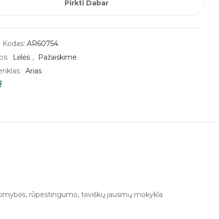
Pirkti Dabar
 Kodas:
AR60754
os:
Lėlės
,
Pažaiskime
enklas:
Arias
atsakomybės, rūpestingumo, tėviškų jausmų mokykla