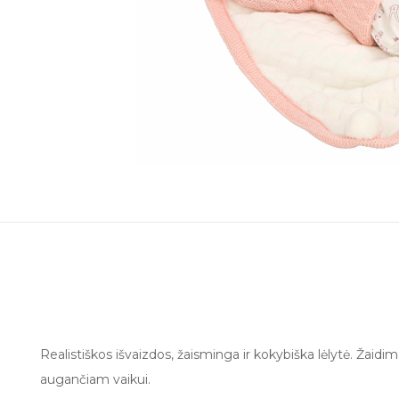
Realistiškos išvaizdos, žaisminga ir kokybiška lėlytė. Žai
augančiam vaikui.