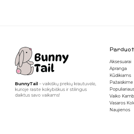
Parduot
Aksesuarai
Apranga
Kūdikiams
Pažaiskime
BunnyTail
– vaikiškų prekių krautuvėlė,
Populiariaus
kurioje rasite kokybiškus ir stilingus
daiktus savo vaikams!
Vaiko Kamb
Vasaros Kol
Naujienos