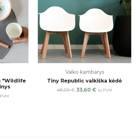
Vaiko kambarys
 "Wildlife
Tiny Republic vaikiška kėdė
inys
33,60
€
48,00
€
su PVM
 PVM