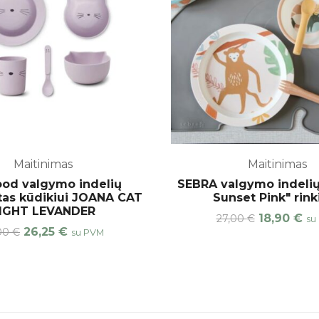
Maitinimas
Maitinimas
od valgymo indelių
SEBRA valgymo indelių
as kūdikiui JOANA CAT
Sunset Pink" rink
IGHT LEVANDER
18,90
€
27,00
€
su
26,25
€
,00
€
su PVM