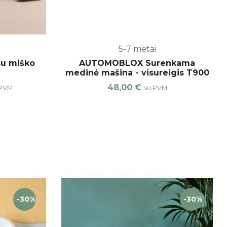
5-7 metai
su miško
AUTOMOBLOX Surenkama
medinė mašina - visureigis T900
48,00
€
 PVM
su PVM
-30%
-30%