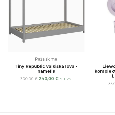
Pažaiskime
Tiny Republic vaikiška lova -
Liewo
namelis
komplekt
L
240,00
€
300,00
€
su PVM
35