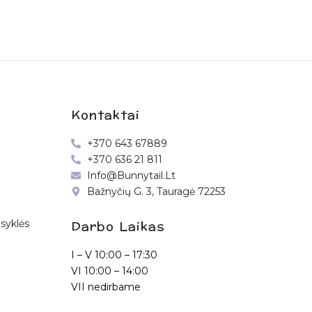
Kontaktai
+370 643 67889
+370 636 21 811
Info@bunnytail.lt
Bažnyčių G. 3, Tauragė 72253
Darbo Laikas
syklės
I – V
10:00 – 17:30
VI
10:00 – 14:00
VII nedirbame