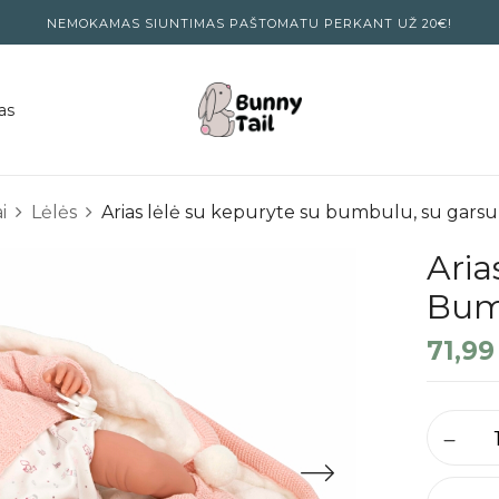
NEMOKAMAS SIUNTIMAS PAŠTOMATU PERKANT UŽ 20€!
as
i
Lėlės
Arias lėlė su kepuryte su bumbulu, su gars
Aria
Bum
71,9