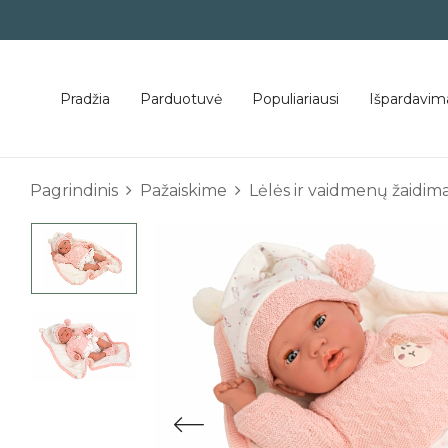
Pradžia
Parduotuvė
Populiariausi
Išpardavim
Pagrindinis
Pažaiskime
Lėlės ir vaidmenų žaidima