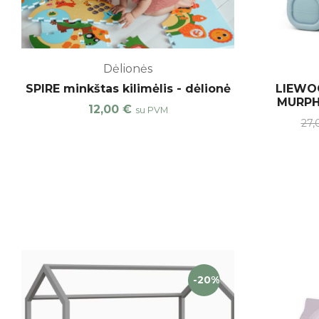
Dėlionės
SPIRE minkštas kilimėlis - dėlionė
LIEWOO
MURPH
12,00
€
su PVM
27
-20%