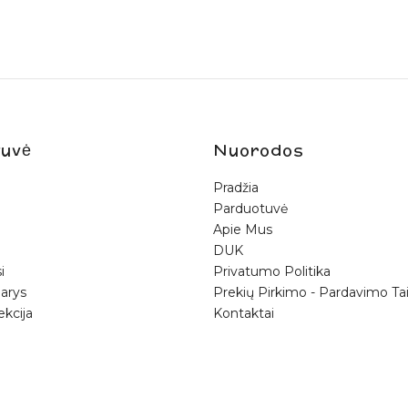
uvė
Nuorodos
Pradžia
Parduotuvė
Apie Mus
DUK
i
Privatumo Politika
arys
Prekių Pirkimo - Pardavimo Tai
ekcija
Kontaktai