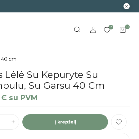
0
2
u 40 cm
s Lėlė Su Kepuryte Su
bulu, Su Garsu 40 Cm
9
€
su PVM
Į krepšelį