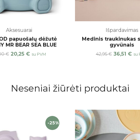
Aksesuarai
Išpardavimas
D papuošalų dėžutė
Medinis traukinukas 
Y MR BEAR SEA BLUE
gyvūnais
20,25
€
36,51
€
,00
€
42,95
€
su PVM
su
Neseniai žiūrėti produktai
-25%