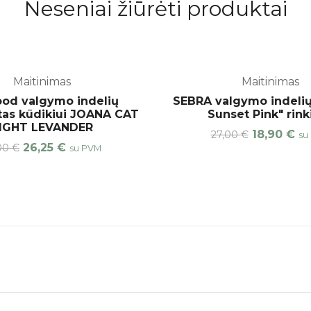
Neseniai žiūrėti produktai
Maitinimas
Maitinimas
-25%
od valgymo indelių
SEBRA valgymo indelių
as kūdikiui JOANA CAT
Sunset Pink" rink
IGHT LEVANDER
18,90
€
27,00
€
su
26,25
€
,00
€
su PVM