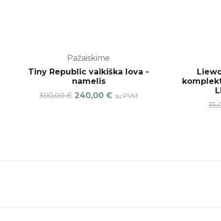
Pažaiskime
-40%
-20%
Tiny Republic vaikiška lova -
Liewo
namelis
komplekt
L
240,00
€
300,00
€
su PVM
35