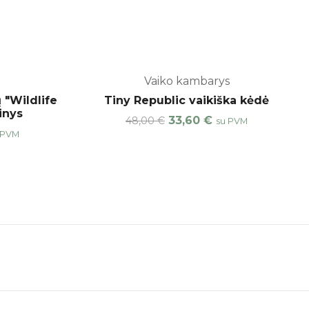
Vaiko kambarys
-30%
 "Wildlife
Tiny Republic vaikiška kėdė
inys
33,60
€
48,00
€
su PVM
 PVM