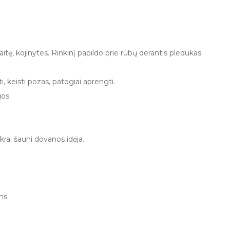
aitę, kojinytes. Rinkinį papildo prie rūbų derantis pledukas.
ti, keisti pozas, patogiai aprengti.
gos.
ikrai šauni dovanos idėja.
ms.