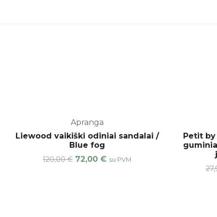
Apranga
-40%
Liewood vaikiški odiniai sandalai /
Petit by
Blue fog
guminiai
72,00
€
120,00
€
su PVM
27,