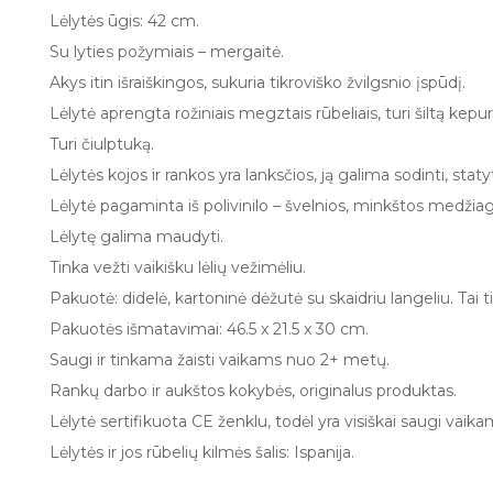
Lėlytės ūgis: 42 cm.
Su lyties požymiais – mergaitė.
Akys itin išraiškingos, sukuria tikroviško žvilgsnio įspūdį.
Lėlytė aprengta rožiniais megztais rūbeliais, turi šiltą kepur
Turi čiulptuką.
Lėlytės kojos ir rankos yra lanksčios, ją galima sodinti, staty
Lėlytė pagaminta iš polivinilo – švelnios, minkštos medžia
Lėlytę galima maudyti.
Tinka vežti vaikišku lėlių vežimėliu.
Pakuotė: didelė, kartoninė dėžutė su skaidriu langeliu. Tai t
Pakuotės išmatavimai: 46.5 x 21.5 x 30 cm.
Saugi ir tinkama žaisti vaikams nuo 2+ metų.
Rankų darbo ir aukštos kokybės, originalus produktas.
Lėlytė sertifikuota CE ženklu, todėl yra visiškai saugi vaika
Lėlytės ir jos rūbelių kilmės šalis: Ispanija.