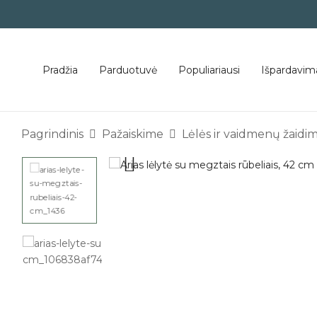
Pradžia
Parduotuvė
Populiariausi
Išpardavim
Pagrindinis
Pažaiskime
Lėlės ir vaidmenų žaidim