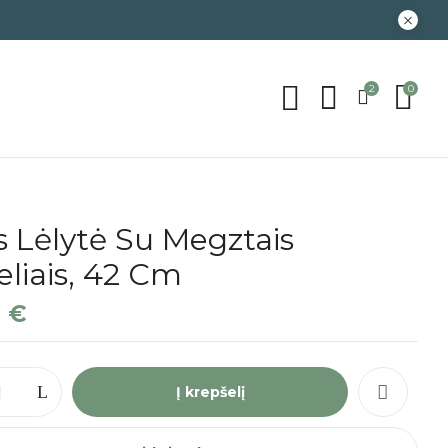
2
0
s Lėlytė Su Megztais
liais, 42 Cm
9
€
Į krepšelį