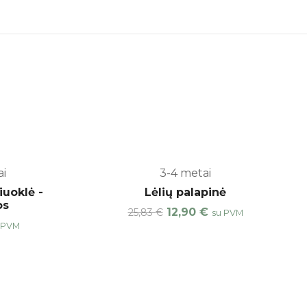
ai
3-4 metai
-20%
iuoklė -
Lėlių palapinė
os
12,90
€
25,83
€
su PVM
 PVM