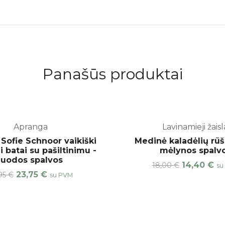
Panašūs produktai
Apranga
Lavinamieji žaisl
-15%
 Sofie Schnoor vaikiški
Medinė kaladėlių rūš
 batai su pašiltinimu -
mėlynos spalv
juodos spalvos
14,40
€
18,00
€
su
23,75
€
95
€
su PVM