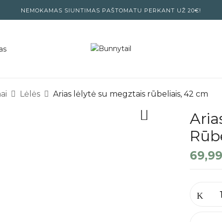
NEMOKAMAS SIUNTIMAS PAŠTOMATU PERKANT UŽ 20€!
as
ai
Lėlės
Arias lėlytė su megztais rūbeliais, 42 cm
Aria
Rūbe
69,9