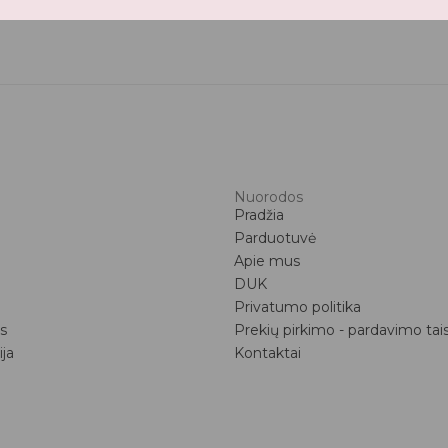
Nuorodos
Pradžia
Parduotuvė
Apie mus
DUK
Privatumo politika
s
Prekių pirkimo - pardavimo tai
ija
Kontaktai