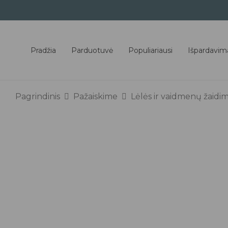
Pradžia
Parduotuvė
Populiariausi
Išpardavim
Pagrindinis
Pažaiskime
Lėlės ir vaidmenų žaidim