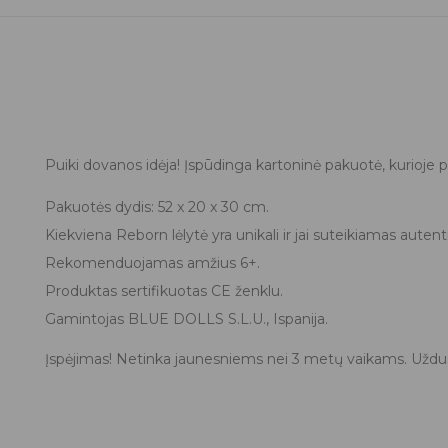
Puiki dovanos idėja! Įspūdinga kartoninė pakuotė, kurioje p
Pakuotės dydis: 52 x 20 x 30 cm.
Kiekviena Reborn lėlytė yra unikali ir jai suteikiamas auten
Rekomenduojamas amžius 6+.
Produktas sertifikuotas CE ženklu.
Gamintojas BLUE DOLLS S.L.U., Ispanija.
Įspėjimas! Netinka jaunesniems nei 3 metų vaikams. Uždus