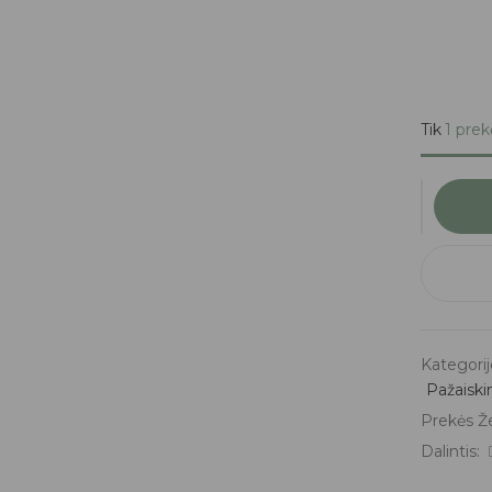
Tik
1 prek
Kategorij
Pažaisk
Prekės Ž
Dalintis: