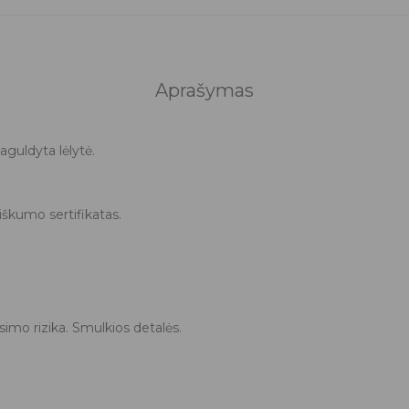
Aprašymas
aguldyta lėlytė.
tiškumo sertifikatas.
imo rizika. Smulkios detalės.