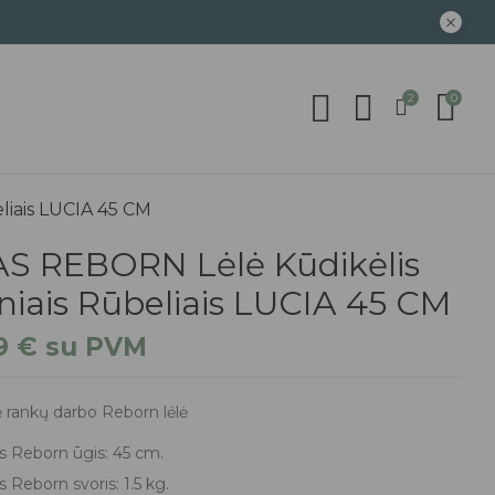
2
0
liais LUCIA 45 CM
AS REBORN Lėlė Kūdikėlis
niais Rūbeliais LUCIA 45 CM
99
€
su PVM
 rankų darbo Reborn lėlė
s Reborn ūgis: 45 cm.
s Reborn svoris: 1.5 kg.