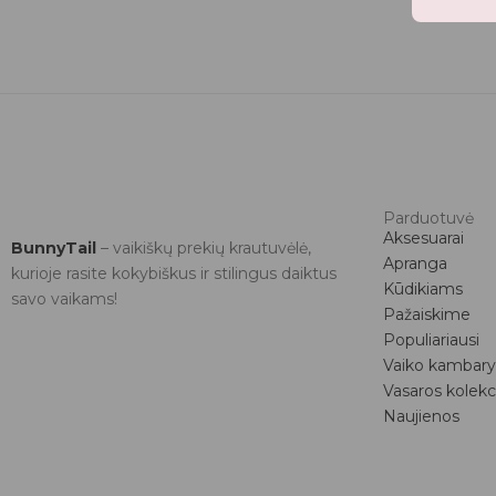
Parduotuvė
Aksesuarai
BunnyTail
– vaikiškų prekių krautuvėlė,
Apranga
kurioje rasite kokybiškus ir stilingus daiktus
Kūdikiams
savo vaikams!
Pažaiskime
Populiariausi
Vaiko kambary
Vasaros kolekc
Naujienos