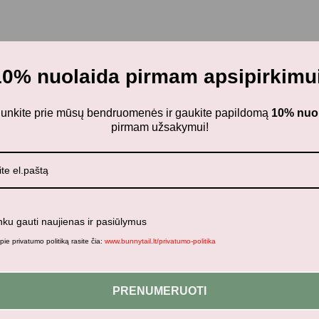
10% nuolaida pirmam apsipirkimui
ijunkite prie mūsų bendruomenės ir gaukite papildomą
10% nuo
Jums taip pat gali patikti...
pirmam užsakymui!
Panašūs produktai
nku gauti naujienas ir pasiūlymus
ie privatumo politiką rasite čia:
www.bunnytail.lt/privatumo-politika
Neseniai žiūrėti produktai
PRENUMERUOTI