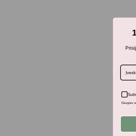
Pris
Suti
Daugiau ap