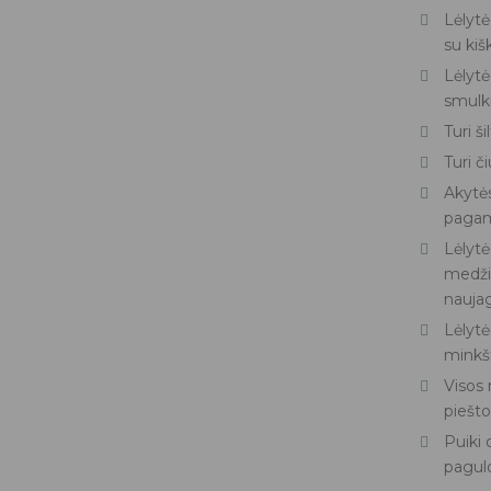
Lėlytė
su kiš
Lėlytė
smulkm
Turi š
Turi č
Akytės
pagami
Lėlytė
medžia
nauja
Lėlytė
minkš
Visos
piešto
Puiki 
paguld