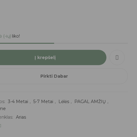
ė (-ių)
liko!
Į krepšelį
Pirkti Dabar
os:
3-4 Metai
,
5-7 Metai
,
Lėlės
,
PAGAL AMŽIŲ
,
ime
enklas:
Arias