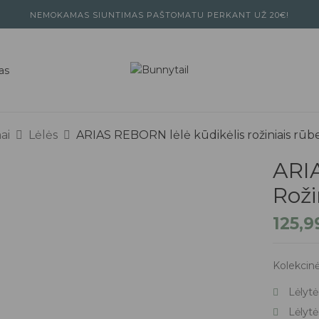
NEMOKAMAS SIUNTIMAS PAŠTOMATU PERKANT UŽ 20€!
as
ai
Lėlės
ARIAS REBORN lėlė kūdikėlis rožiniais rūbe
ARI
Roži
125,
Kolekcinė
Lėlytė
Lėlytė