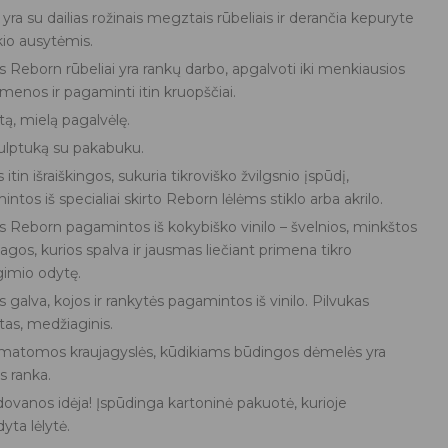
 yra su dailias rožinais megztais rūbeliais ir derančia kepuryte
kio ausytėmis.
s Reborn rūbeliai yra rankų darbo, apgalvoti iki menkiausios
enos ir pagaminti itin kruopščiai.
iltą, mielą pagalvėlę.
iulptuką su pakabuku.
 itin išraiškingos, sukuria tikroviško žvilgsnio įspūdį,
ntos iš specialiai skirto Reborn lėlėms stiklo arba akrilo.
s Reborn pagamintos iš kokybiško vinilo – švelnios, minkštos
gos, kurios spalva ir jausmas liečiant primena tikro
gimio odytę.
s galva, kojos ir rankytės pagamintos iš vinilo. Pilvukas
tas, medžiaginis.
 matomos kraujagyslės, kūdikiams būdingos dėmelės yra
s ranka.
dovanos idėja! Įspūdinga kartoninė pakuotė, kurioje
yta lėlytė.