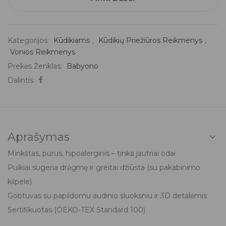
Kategorijos:
Kūdikiams
,
Kūdikių Priežiūros Reikmenys
,
Vonios Reikmenys
Prekės Ženklas:
Babyono
Dalintis:
Aprašymas
Minkštas, purus, hipoalerginis – tinka jautriai odai
Puikiai sugeria drėgmę ir greitai džiūsta (su pakabinimo
kilpele)
Gobtuvas su papildomu audinio sluoksniu ir 3D detalėmis
Sertifikuotas (ÖEKO-TEX Standard 100)