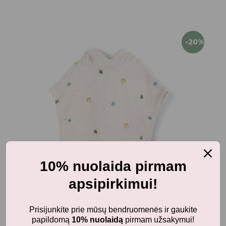
-20%
10% nuolaida pirmam
apsipirkimui!
Prisijunkite prie mūsų bendruomenės ir gaukite
papildomą
10% nuolaidą
pirmam užsakymui!