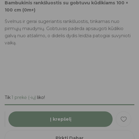
Bambukinis rankšluostis su gobtuvu kūdikiams 100 ×
100 cm (0m+)
Švelnus ir gerai sugeriantis rankšluostis, tinkamas nuo
pirmųjų maudynių. Gobtuvas padeda apsaugoti kūdikio
galvą nuo atšalimo, o didelis dydis leidžia patogiai suvynioti
vaiką.
Tik
1 prekė (-ių)
liko!
Į krepšelį
Pirkti Dabar