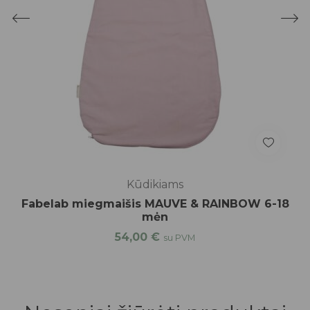
Kūdikiams
Fabelab miegmaišis MAUVE & RAINBOW 6-18
mėn
54,00
€
su PVM