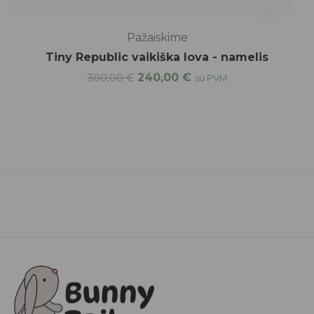
Pažaiskime
Tiny Republic vaikiška lova - namelis
240,00
€
300,00
€
su PVM