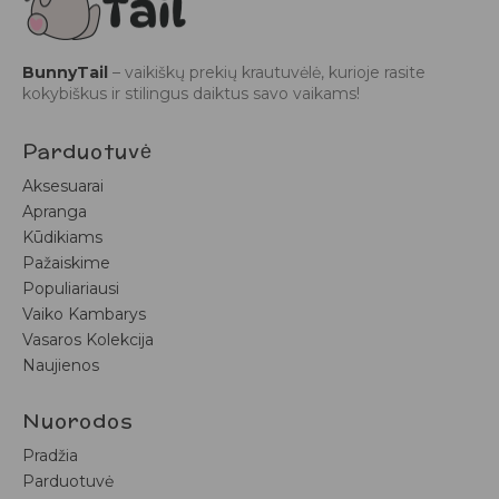
BunnyTail
– vaikiškų prekių krautuvėlė, kurioje rasite
kokybiškus ir stilingus daiktus savo vaikams!
Parduotuvė
Aksesuarai
Apranga
Kūdikiams
Pažaiskime
Populiariausi
Vaiko Kambarys
Vasaros Kolekcija
Naujienos
Nuorodos
Pradžia
Parduotuvė