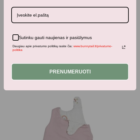
Kūdikiams
FILIBABBA vaikiškas pončas išsiuvinėtais
vėžliukais
37,59
€
46,99
€
su PVM
Sutinku gauti naujienas ir pasiūlymus
Daugiau apie privatumo politiką rasite čia:
www.bunnytail.lt/privatumo-
politika
Panašūs produktai
PRENUMERUOTI