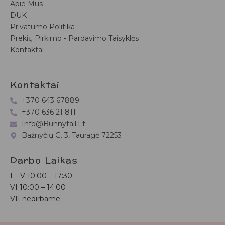
Apie Mus
DUK
Privatumo Politika
Prekių Pirkimo - Pardavimo Taisyklės
Kontaktai
Kontaktai
+370 643 67889
+370 636 21 811
Info@bunnytail.lt
Bažnyčių G. 3, Tauragė 72253
Darbo Laikas
I – V
10:00 – 17:30
VI
10:00 – 14:00
VII nedirbame