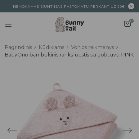
NEMOKAMAS SIUNTIMAS PAŠTOMATU PERKANT UŽ 20€!
0
Pagrindinis
Kūdikiams
Vonios reikmenys
BabyOno bambukinis rankšluostis su gobtuvu PINK