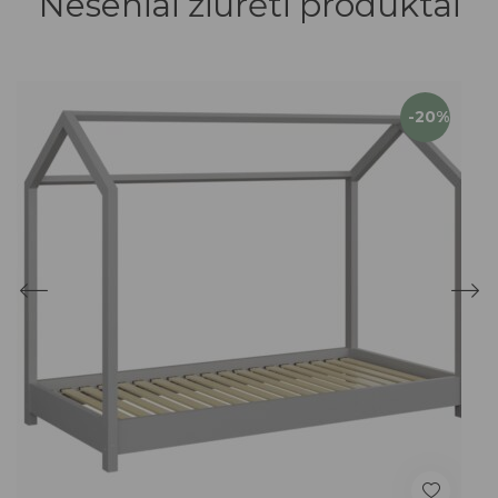
Neseniai žiūrėti produktai
-20%