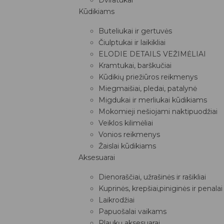
Kūdikiams
Buteliukai ir gertuvės
Čiulptukai ir laikikliai
ELODIE DETAILS VEŽIMĖLIAI
Kramtukai, barškučiai
Kūdikių priežiūros reikmenys
Miegmaišiai, pledai, patalynė
Migdukai ir merliukai kūdikiams
Mokomieji nešiojami naktipuodžiai
Veiklos kilimėliai
Vonios reikmenys
Žaislai kūdikiams
Aksesuarai
Dienoraščiai, užrašinės ir rašikliai
Kuprinės, krepšiai,piniginės ir penalai
Laikrodžiai
Papuošalai vaikams
Plaukų aksesuarai