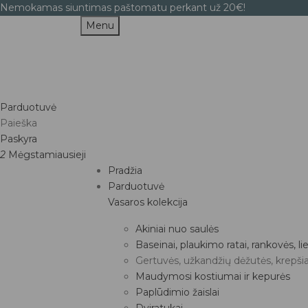
Nemokamas siuntimas paštomatu perkant už 20€!
Menu
Parduotuvė
Paieška
Paskyra
2
Mėgstamiausieji
Pradžia
Parduotuvė
Vasaros kolekcija
Akiniai nuo saulės
Baseinai, plaukimo ratai, rankovės, 
Gertuvės, užkandžių dėžutės, krepšia
Maudymosi kostiumai ir kepurės
Paplūdimio žaislai
Dviratukai