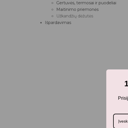
Gertuvės, termosai ir puodeliai
Maitinimo priemonės
Užkandžių dėžutės
Išpardavimas
Pris