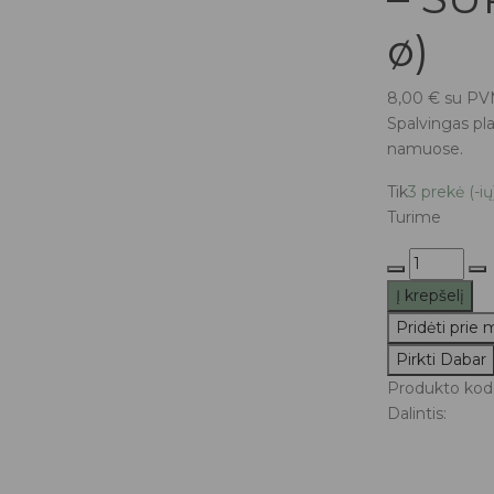
ø)
8,00
€
su P
Spalvingas pl
namuose.
Tik
3 prekė (-ių
Turime
produkto
kiekis:
Į krepšelį
DJECO
Pridėti prie
žaislinis
Pirkti Dabar
kamuolys
-
Produkto kod
SUPERHER
Dalintis:
cm
ø)