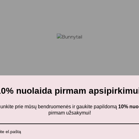
10% nuolaida pirmam apsipirkimui
ijunkite prie mūsų bendruomenės ir gaukite papildomą
10% nuo
pirmam užsakymui!