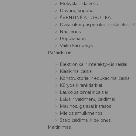
Mokykla ir darželis
Dovanų kuponai
ŠVENTINĖ ATRIBUTIKA
Dviratukai, paspirtukai, mašinėlės ir 
Naujienos
Populiariausi
Vaiko kambarys
Pažaiskime
Elektronika ir interaktyvūs žaislai
Klasikiniai žaislai
Konstruktoriai ir edukaciniai žaislai
Kūryba ir rankdarbiai
Lauko žaidimai ir žaislai
Lėlės ir vaidmenų žaidimai
Mašinos, garažai ir trasos
Mielos smulkmenos
Stalo žaidimai ir dėlionės
Maitinimas