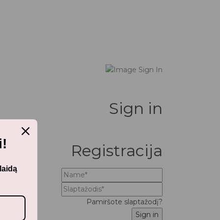
Sign in
!
Registracija
laidą
Pamiršote slaptažodį?