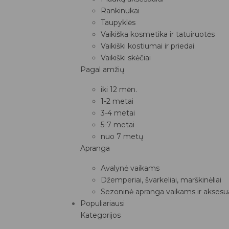
Rankinukai
Taupyklės
Vaikiška kosmetika ir tatuiruotės
Vaikiški kostiumai ir priedai
Vaikiški skėčiai
Pagal amžių
iki 12 mėn.
1-2 metai
3-4 metai
5-7 metai
nuo 7 metų
Apranga
Avalynė vaikams
Džemperiai, švarkeliai, marškinėliai
Sezoninė apranga vaikams ir aksesua
Populiariausi
Kategorijos