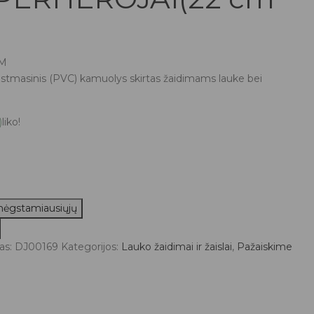
VM
astmasinis (PVC) kamuolys skirtas žaidimams lauke bei
)
liko!
 mėgstamiausiųjų
as:
DJ00169
Kategorijos:
Lauko žaidimai ir žaislai
,
Pažaiskime
OJAI(22