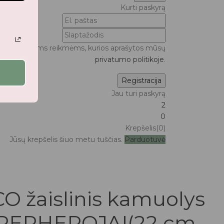
Kurti paskyrą
ui bei kitoms reikmėms, kurios aprašytos mūsų
privatumo politikoje
.
Jau turi paskyrą
2
0
Krepšelis(0)
Jūsų krepšelis šiuo metu tuščias.
Parduotuvė
O žaislinis kamuolys
UPERHEROJAI(22 cm