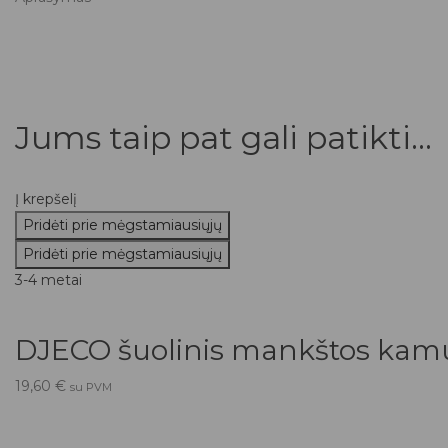
Jums taip pat gali patikti...
Į krepšelį
Pridėti prie mėgstamiausiųjų
Pridėti prie mėgstamiausiųjų
3-4 metai
DJECO šuolinis mankštos ka
19,60
€
su PVM