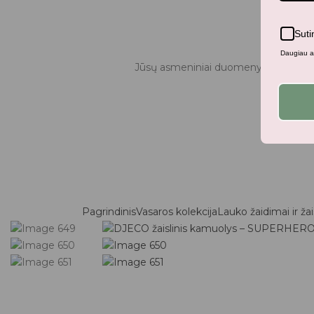
Suti
Daugiau ap
Jūsų asmeniniai duomenys bus naudo
Pagrindinis
Vasaros kolekcija
Lauko žaidimai ir žai