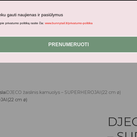
nku gauti naujienas ir pasiūlymus
ie privatumo politiką rasite čia:
www.bunnytail.lt/privatumo-politika
jami patogesniam naršymui šiame tinklalapyje, paskyros valdym
PRENUMERUOTI
slai
DJECO žaislinis kamuolys – SUPERHEROJAI(22 cm ø)
DJEC
– S