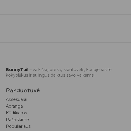
BunnyTail
– vaikiškų prekių krautuvėlė, kurioje rasite
kokybiškus ir stilingus daiktus savo vaikams!
Parduotuvė
Aksesuarai
Apranga
Kūdikiams
Pažaiskime
Populiariausi