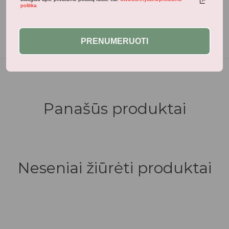
politika
džiovyklėje.
PRENUMERUOTI
Panašūs produktai
Neseniai žiūrėti produktai