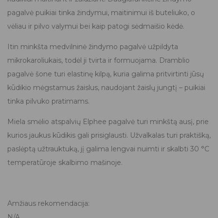
pagalvė puikiai tinka žindymui, maitinimui iš buteliuko, o
vėliau ir pilvo valymui bei kaip patogi sėdmaišio kėdė.
Itin minkšta medvilninė žindymo pagalvė užpildyta
mikrokaroliukais, todėl ji tvirta ir formuojama. Dramblio
pagalvė šone turi elastinę kilpą, kuria galima pritvirtinti jūsų
kūdikio mėgstamus žaislus, naudojant žaislų jungtį – puikiai
tinka pilvuko pratimams.
Miela smėlio atspalvių Elphee pagalvė turi minkštą ausį, prie
kurios jaukus kūdikis gali prisiglausti. Užvalkalas turi praktišką,
paslėptą užtrauktuką, jį galima lengvai nuimti ir skalbti 30 °C
temperatūroje skalbimo mašinoje.
Amžiaus rekomendacija:
N/A