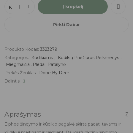
Į krepšelį
Pirkti Dabar
Produkto Kodas:
3323279
Kategorijos:
Kūdikiams
,
Kūdikių Priežiūros Reikmenys
,
Miegmaišiai, Pledai, Patalynė
Prekės Ženklas:
Done By Deer
Dalintis:
Aprašymas
Elphee žindymo ir kūdikio pagalvė skirta padėti tėvams ir
kūdikiui maitinant ir žaidžiant. Daugiafunkcinė žindymo