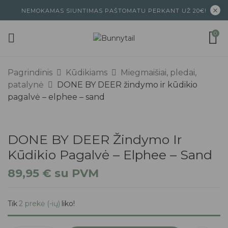
NEMOKAMAS SIUNTIMAS PAŠTOMATU PERKANT UŽ 20€!
0
Pagrindinis
Kūdikiams
Miegmaišiai, pledai,
patalynė
DONE BY DEER žindymo ir kūdikio
pagalvė – elphee – sand
DONE BY DEER Žindymo Ir
Kūdikio Pagalvė – Elphee – Sand
89,95
€
su PVM
Tik
2 prekė (-ių)
liko!