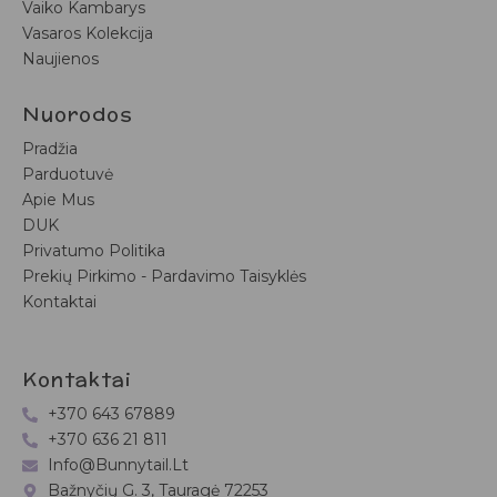
Vaiko Kambarys
Vasaros Kolekcija
Naujienos
Nuorodos
Pradžia
Parduotuvė
Apie Mus
DUK
Privatumo Politika
Prekių Pirkimo - Pardavimo Taisyklės
Kontaktai
Kontaktai
+370 643 67889
+370 636 21 811
Info@bunnytail.lt
Bažnyčių G. 3, Tauragė 72253