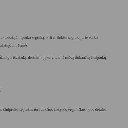
tobulą čiulptuko segtuką. Pritvirtinkite segtuką prie vaiko
ukritęs ant žemės.
žbaigti išvaizdą, derinkite jį su vienu iš mūsų tinkančių čiulptukų.
ų.
nas čiulptuko segtukas turi aukštos kokybės veganiškos odos detales.