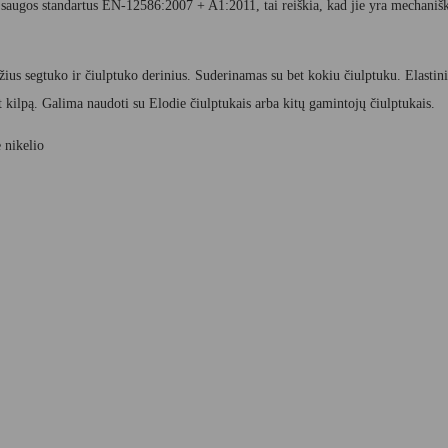
us saugos standartus EN-12586:2007 + A1:2011, tai reiškia, kad jie yra mechani
s segtuko ir čiulptuko derinius. Suderinamas su bet kokiu čiulptuku. Elastinis 
t kilpą. Galima naudoti su Elodie čiulptukais arba kitų gamintojų čiulptukais.
e nikelio