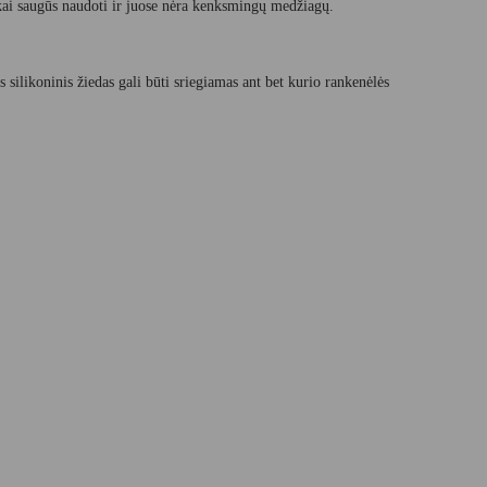
škai saugūs naudoti ir juose nėra kenksmingų medžiagų.
silikoninis žiedas gali būti sriegiamas ant bet kurio rankenėlės