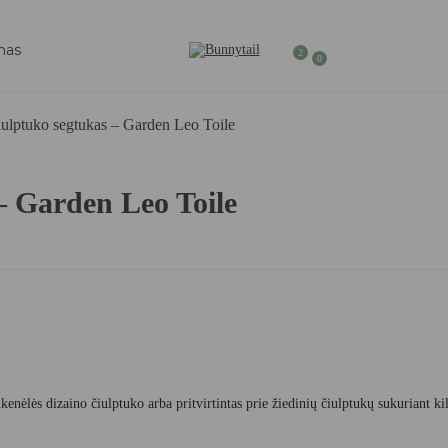
mas
2
0
iulptuko segtukas – Garden Leo Toile
– Garden Leo Toile
rankenėlės dizaino čiulptuko arba pritvirtintas prie žiedinių čiulptukų sukuriant 