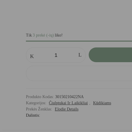
Tik
3 prekė (-ių)
liko!
produkto
kiekis:
Elodie
čiulptuko
segtukas
–
Garden
Leo
Toile
Produkto Kodas:
30150210422NA
Kategorijos:
Čiulptukai Ir Laikikliai
,
Kūdikiams
Prekės Ženklas:
Elodie Details
Dalintis: