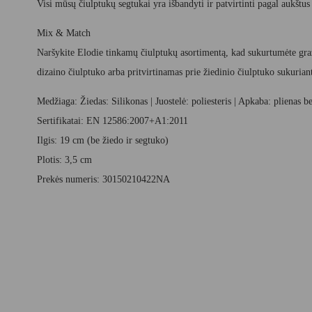
Visi mūsų čiulptukų segtukai yra išbandyti ir patvirtinti pagal aukšt
Mix & Match
Naršykite Elodie tinkamų čiulptukų asortimentą, kad sukurtumėte gražiu
dizaino čiulptuko arba pritvirtinamas prie žiedinio čiulptuko sukurian
Medžiaga: Žiedas: Silikonas | Juostelė: poliesteris | Apkaba: plienas b
Sertifikatai: EN 12586:2007+A1:2011
Ilgis: 19 cm (be žiedo ir segtuko)
Plotis: 3,5 cm
Prekės numeris: 30150210422NA