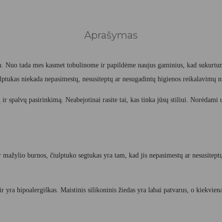
Aprašymas
. Nuo tada mes kasmet tobulinome ir papildėme naujus gaminius, kad sukurtume 
iulptukas niekada nepasimestų, nesusiteptų ar nesugadintų higienos reikalavimų n
 spalvų pasirinkimą. Neabejotinai rasite tai, kas tinka jūsų stiliui. Norėdami u
r mažylio burnos, čiulptuko segtukas yra tam, kad jis nepasimestų ar nesusitept
ir yra hipoalergiškas. Maistinis silikoninis žiedas yra labai patvarus, o kiekvie