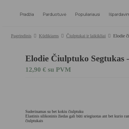
Pradžia
Parduotuvė
Populiariausi
Išpardavi
Pagrindinis
Kūdikiams
Čiulptukai ir laikikliai
Elodie č
Elodie Čiulptuko Segtukas 
12,90
€
su PVM
Suderinamas su bet kokiu čiulptuku
Elastinis silikoninis žiedas gali būti sriegiuotas ant bet kurio 
čiulptukais