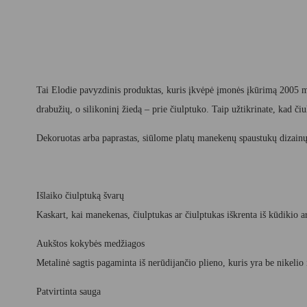
Tai Elodie pavyzdinis produktas, kuris įkvėpė įmonės įkūrimą 2005 m
drabužių, o silikoninį žiedą – prie čiulptuko. Taip užtikrinate, kad č
Dekoruotas arba paprastas, siūlome platų manekenų spaustukų dizainų ir
Išlaiko čiulptuką švarų
Kaskart, kai manekenas, čiulptukas ar čiulptukas iškrenta iš kūdikio a
Aukštos kokybės medžiagos
Metalinė sagtis pagaminta iš nerūdijančio plieno, kuris yra be nikelio 
Patvirtinta sauga