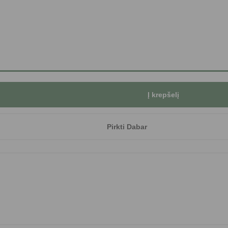
Į krepšelį
Pirkti Dabar