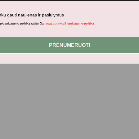
nku gauti naujienas ir pasiūlymus
ie privatumo politiką rasite čia:
www.bunnytail.lt/privatumo-politika
s daiktus savo vaikams!
PRENUMERUOTI