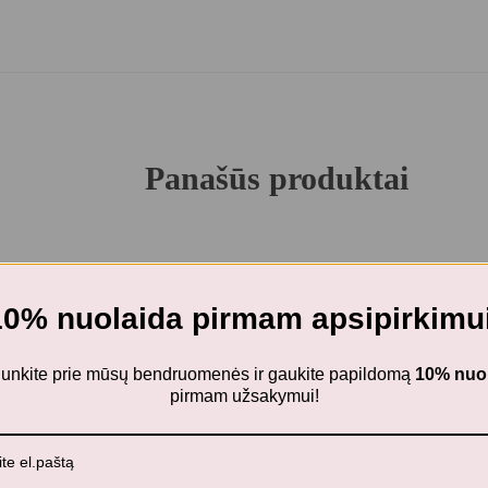
Panašūs produktai
Neseniai žiūrėti produktai
10% nuolaida pirmam apsipirkimui
ijunkite prie mūsų bendruomenės ir gaukite papildomą
10% nuo
pirmam užsakymui!