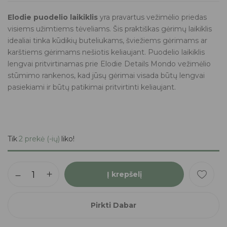
Elodie puodelio laikiklis
yra pravartus vežimėlio priedas
visiems užimtiems tėveliams. Šis praktiškas gėrimų laikiklis
idealiai tinka kūdikių buteliukams, šviežiems gėrimams ar
karštiems gėrimams nešiotis keliaujant. Puodelio laikiklis
lengvai pritvirtinamas prie Elodie Details Mondo vežimėlio
stūmimo rankenos, kad jūsų gėrimai visada būtų lengvai
pasiekiami ir būtų patikimai pritvirtinti keliaujant.
Tik
2 prekė (-ių)
liko!
Į krepšelį
Pirkti Dabar