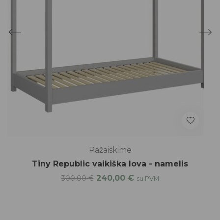
Pažaiskime
Tiny Republic vaikiška lova - namelis
240,00
€
300,00
€
su PVM