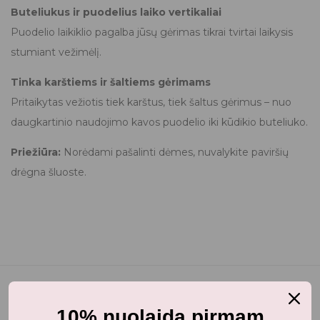
Buteliukus ir puodelius laiko vertikaliai
Puodelio laikiklio pagalba jūsų gėrimas tikrai tvirtai laikysis
stumiant vežimėlį.
Tinka karštiems ir šaltiems gėrimams
Pritaikytas vežiotis tiek karštus, tiek šaltus gėrimus – nuo ​​
daugkartinio naudojimo kavos puodelio iki kūdikio buteliuko.
Priežiūra:
Norėdami pašalinti dėmes, nuvalykite paviršių
drėgna šluoste.
10% nuolaida pirmam