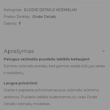
Kategorija:
ELODIE DETAILS VEŽIMĖLIAI
Prekės Ženklas:
Elodie Details
Dalintis:
Aprašymas
Patogus vežimėlio puodelio laikiklis keliaujant
Esminis vežimėlio priedas, kad gėrimai visada būtų po ranka
ir neišsilietų.
Lengva pritvirtinti
Greitai ir paprastai pritvirtinamas prie vežimėlio stūmimo
rankenos. Puodelio laikiklis suderinamas su visais Elodie
Details vežimėlių modeliais.