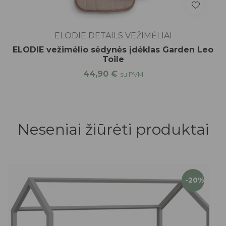
ELODIE DETAILS VEŽIMĖLIAI
ELODIE vežimėlio sėdynės įdėklas Garden Leo
Toile
44,90
€
su PVM
Neseniai žiūrėti produktai
-20%