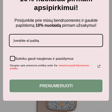
Panašūs produktai
apsipirkimui!
Prisijunkite prie mūsų bendruomenės ir gaukite
papildomą
10% nuolaidą
pirmam užsakymui!
top
Sutinku gauti naujienas ir pasiūlymus
Daugiau apie privatumo politiką rasite čia:
www.bunnytail.lt/privatumo-
politika
PRENUMERUOTI