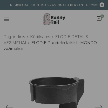
NEMOKAMAS SIUNTIMAS PAŠTOMATU PERKANT UŽ 20€!
0
Pagrindinis
Kūdikiams
ELODIE DETAILS
VEŽIMĖLIAI
ELODIE Puodelio laikiklis MONDO
vežimėliui