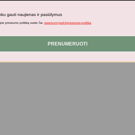
nku gauti naujienas ir pasiūlymus
ie privatumo politiką rasite čia:
www.bunnytail.lt/privatumo-politika
PRENUMERUOTI