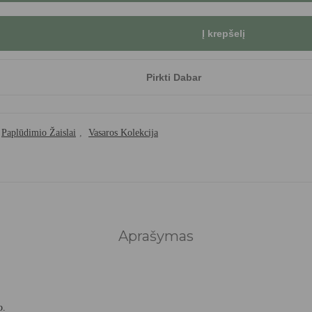
Į krepšelį
Pirkti Dabar
Paplūdimio Žaislai
,
Vasaros Kolekcija
Aprašymas
o.