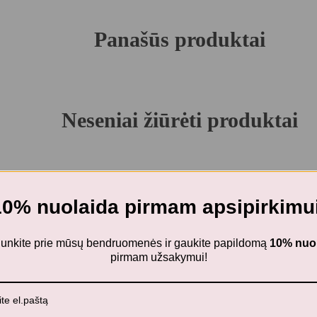
Panašūs produktai
Neseniai žiūrėti produktai
10% nuolaida pirmam apsipirkimui
ijunkite prie mūsų bendruomenės ir gaukite papildomą
10% nuo
pirmam užsakymui!
s daiktus savo vaikams!