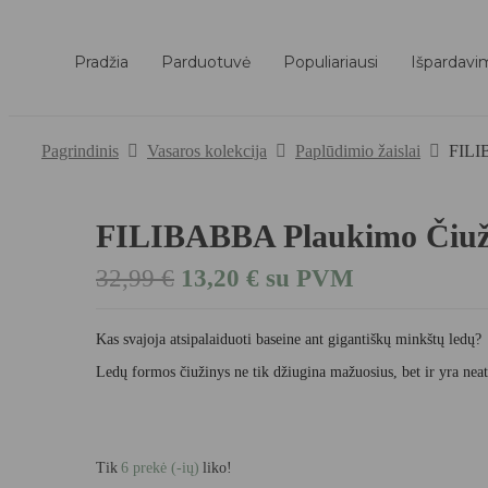
Pradžia
Parduotuvė
Populiariausi
Išpardavi
Pagrindinis
Vasaros kolekcija
Paplūdimio žaislai
FILI
FILIBABBA Plaukimo Čiu
Original
Current
32,99
€
13,20
€
su PVM
price
price
was:
is:
32,99 €.
13,20 €.
Kas svajoja atsipalaiduoti baseine ant gigantiškų minkštų ledų?
Ledų formos čiužinys ne tik džiugina mažuosius, bet ir yra neat
Tik
6 prekė (-ių)
liko!