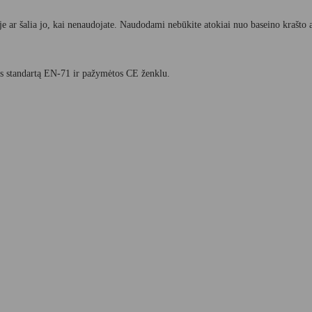
je ar šalia jo, kai nenaudojate. Naudodami nebūkite atokiai nuo baseino krašto 
pos standartą EN-71 ir pažymėtos CE ženklu.