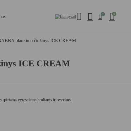
0
2
mas
BABBA plaukimo čiužinys ICE CREAM
žinys ICE CREAM
sispiriama vyresniems broliams ir seserims.