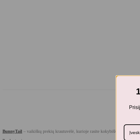
Pris
BunnyTail
– vaikiškų prekių krautuvėlė, kurioje rasite kokybiškus ir stilingu