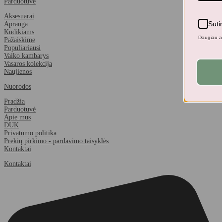
Parduotuvė
Aksesuarai
Suti
Apranga
Kūdikiams
Daugiau ap
Pažaiskime
Populiariausi
Vaiko kambarys
Vasaros kolekcija
Naujienos
Nuorodos
Pradžia
Parduotuvė
Apie mus
DUK
Privatumo politika
Prekių pirkimo - pardavimo taisyklės
Kontaktai
Kontaktai