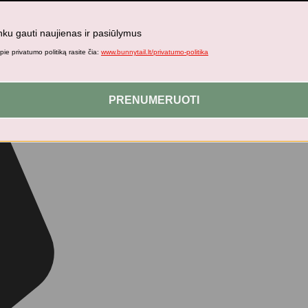
nku gauti naujienas ir pasiūlymus
ie privatumo politiką rasite čia:
www.bunnytail.lt/privatumo-politika
PRENUMERUOTI