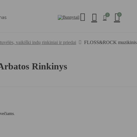
0
2
mas
tuvėlės, vaikiški indų rinkiniai ir priedai
FLOSS&ROCK muzikinis ar
rbatos Rinkinys
svečiams.