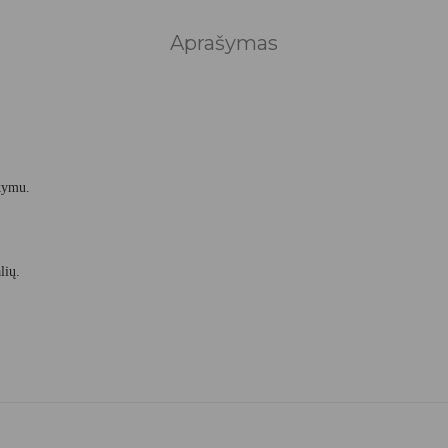
Aprašymas
akymu.
lių.