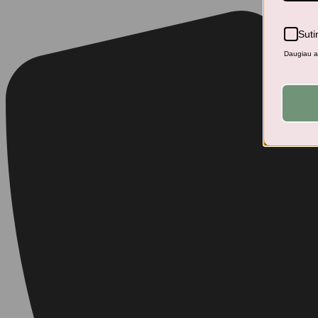
Suti
Daugiau ap