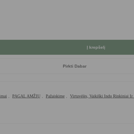
Į krepšelį
Pirkti Dabar
imai
,
PAGAL AMŽIŲ
,
Pažaiskime
,
Virtuvėlės, Vaikiški Indų Rinkiniai Ir