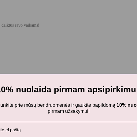
s daiktus savo vaikams!
10% nuolaida pirmam apsipirkimui
ijunkite prie mūsų bendruomenės ir gaukite papildomą
10% nuo
pirmam užsakymui!