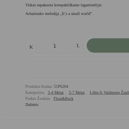
Viskas supakuota kompaktiškame lagaminėlyje.
Arbatinuko melodija „It’s a small world“.
produkto
kiekis:
FLOSS&ROCK
muzikinis
arbatos
rinkinys
Produkto Kodas:
51P6204
Kategorijos:
3-4 Metai
,
5-7 Metai
,
Lėlės Ir Vaidmenų Žaid
Prekės Ženklas:
Floss&Rock
Dalintis: