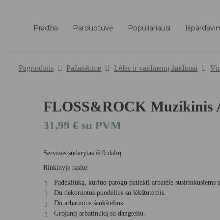
Pradžia
Parduotuvė
Populiariausi
Išpardavi
Pagrindinis
Pažaiskime
Lėlės ir vaidmenų žaidimai
Vir
FLOSS&ROCK Muzikinis A
31,99
€
su PVM
Servizas sudarytas iš 9 dalių.
Rinkinyje rasite:
Padėkliuką, kuriuo patogu patiekti arbatėlę susirinkusiems 
Du dekoruotus puodelius su lėkštutėmis.
Du arbatinius šaukštelius.
Grojantį arbatinuką su dangteliu.