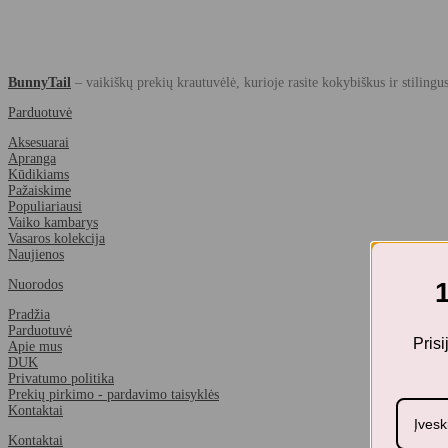
BunnyTail
– vaikiškų prekių krautuvėlė, kurioje rasite kokybiškus ir stilingu
Parduotuvė
Aksesuarai
Apranga
Kūdikiams
Pažaiskime
Populiariausi
Vaiko kambarys
Vasaros kolekcija
Naujienos
Nuorodos
Pradžia
Parduotuvė
Pris
Apie mus
DUK
Privatumo politika
Prekių pirkimo - pardavimo taisyklės
Kontaktai
Kontaktai