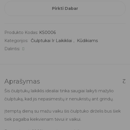
Pirkti Dabar
Produkto Kodas:
KS0006
Kategorijos:
Čiulptukai Ir Laikikliai
,
Kūdikiams
Dalintis:
Aprašymas
Šis čiulptukų laikiklis idealiai tinka saugiai laikyti mažylio
čiulptuką, kad jis nepasimestų ir nenukristų ant grindų.
Įtemptą dieną su mažu vaiku šis čiulptuko dirželis bus šiek
tiek pagalba kiekvienam tėvui ir vaikui.