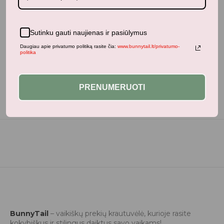
Neseniai žiūrėti produktai
Sutinku gauti naujienas ir pasiūlymus
Daugiau apie privatumo politiką rasite čia:
www.bunnytail.lt/privatumo-
politika
PRENUMERUOTI
BunnyTail
– vaikiškų prekių krautuvėlė, kurioje rasite
kokybiškus ir stilingus daiktus savo vaikams!