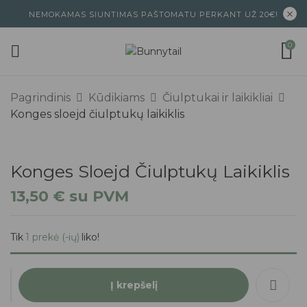
NEMOKAMAS SIUNTIMAS PAŠTOMATU PERKANT UŽ 20€!
0
Pagrindinis
Kūdikiams
Čiulptukai ir laikikliai
Konges sloejd čiulptukų laikiklis
Konges Sloejd Čiulptukų Laikiklis
13,50
€
su PVM
Tik
1 prekė (-ių)
liko!
Į krepšelį