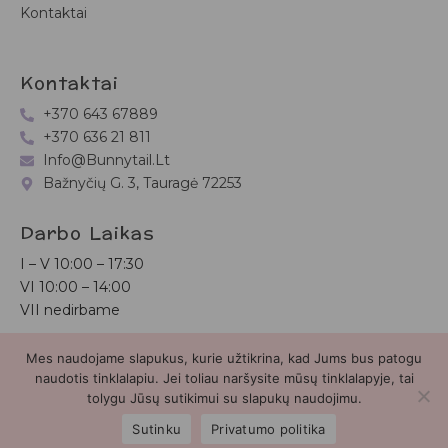
Kontaktai
Kontaktai
+370 643 67889
+370 636 21 811
Info@bunnytail.lt
Bažnyčių G. 3, Tauragė 72253
Darbo Laikas
I – V
10:00 – 17:30
VI
10:00 – 14:00
VII nedirbame
Mes naudojame slapukus, kurie užtikrina, kad Jums bus patogu
Bunnytail.lt
| Copyright 2026 | Svetainė sukurta
Myra.lt
naudotis tinklalapiu. Jei toliau naršysite mūsų tinklalapyje, tai
tolygu Jūsų sutikimui su slapukų naudojimu.
2
Sutinku
Privatumo politika
Parduotuvė
Paieška
Paskyra
Mėgstamiausieji