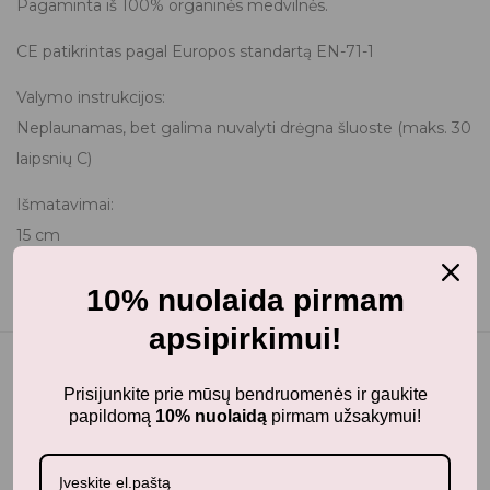
Pagaminta iš 100% organinės medvilnės.
CE patikrintas pagal Europos standartą EN-71-1
Valymo instrukcijos:
Neplaunamas, bet galima nuvalyti drėgna šluoste (maks. 30
laipsnių C)
Išmatavimai:
15 cm
10% nuolaida pirmam
apsipirkimui!
Prisijunkite prie mūsų bendruomenės ir gaukite
papildomą
10% nuolaidą
pirmam užsakymui!
Panašūs produktai