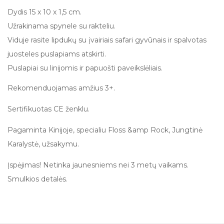
Dydis 15 x 10 x 1,5 cm.
Užrakinama spynele su rakteliu.
Viduje rasite lipdukų su įvairiais safari gyvūnais ir spalvotas
juosteles puslapiams atskirti.
Puslapiai su linijomis ir papuošti paveikslėliais.
Rekomenduojamas amžius 3+.
Sertifikuotas CE ženklu.
Pagaminta Kinijoje, specialiu Floss &amp Rock, Jungtinė
Karalystė, užsakymu.
Įspėjimas! Netinka jaunesniems nei 3 metų vaikams.
Smulkios detalės.