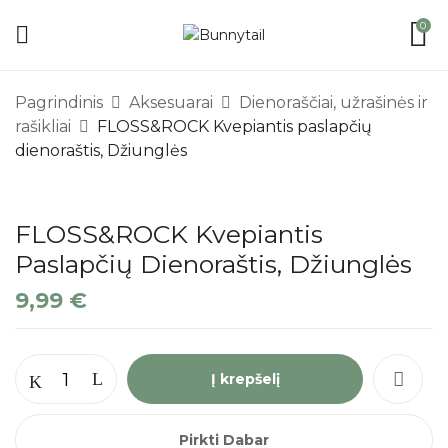
0
Pagrindinis
Aksesuarai
Dienoraščiai, užrašinės ir
rašikliai
FLOSS&ROCK Kvepiantis paslapčių
dienoraštis, Džiunglės
FLOSS&ROCK Kvepiantis
Paslapčių Dienoraštis, Džiunglės
9,99
€
Į krepšelį
Pirkti Dabar