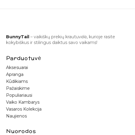
BunnyTail
– vaikiškų prekių krautuvėlė, kurioje rasite
kokybiškus ir stilingus daiktus savo vaikams!
Parduotuvė
Aksesuarai
Apranga
Kūdikiams
Pažaiskime
Populiariausi
Vaiko Kambarys
Vasaros Kolekcija
Naujienos
Nuorodos