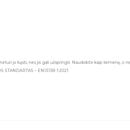
turi jo kąsti, nes jis gali užspringti. Naudokite kaip liemenę, o 
AUGOS STANDARTAS – EN13138-1:2021