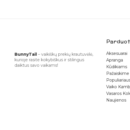
Parduot
Aksesuarai
BunnyTail
– vaikiškų prekių krautuvėlė,
kurioje rasite kokybiškus ir stilingus
Apranga
daiktus savo vaikams!
Kūdikiams
Pažaiskime
Populiariaus
Vaiko Kamb
Vasaros Kol
Naujienos