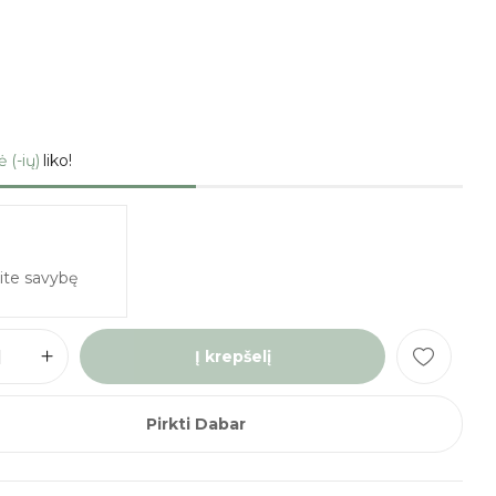
ė (-ių)
liko!
Į krepšelį
Pirkti Dabar