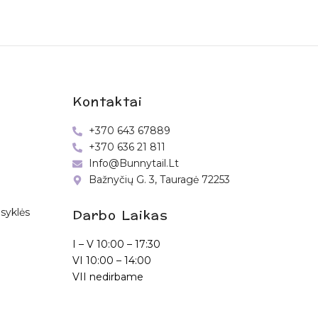
Kontaktai
+370 643 67889
+370 636 21 811
Info@bunnytail.lt
Bažnyčių G. 3, Tauragė 72253
Darbo Laikas
syklės
I – V
10:00 – 17:30
VI
10:00 – 14:00
VII nedirbame