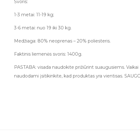
Svoris:
1-3 metai: 11-19 kg;
3-6 metai: nuo 19 iki 30 kg.
Medžiaga: 80% neoprenas – 20% poliesteris.
Faktinis liemenės svoris: 1400g.
PASTABA: visada naudokite prižiūrint suaugusiems. Vaikai ne
naudodami įsitikinkite, kad produktas yra vientisas. S