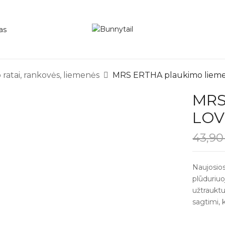
as
 ratai, rankovės, liemenės
MRS ERTHA plaukimo liem
MRS
LOV
43,9
Naujosios
plūduriuo
užtraukt
sagtimi, k