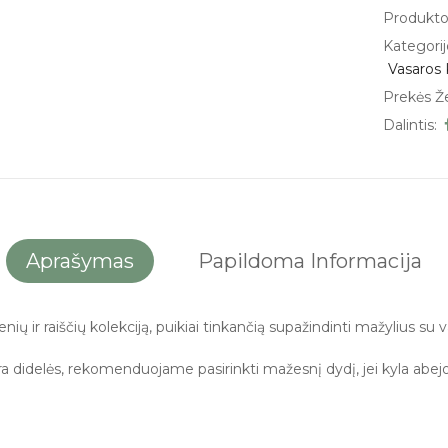
Produkto
Kategorij
Vasaros 
Prekės Ž
Dalintis:
Aprašymas
Papildoma Informacija
ų ir raiščių kolekciją, puikiai tinkančią supažindinti mažylius su va
a didelės, rekomenduojame pasirinkti mažesnį dydį, jei kyla abejo