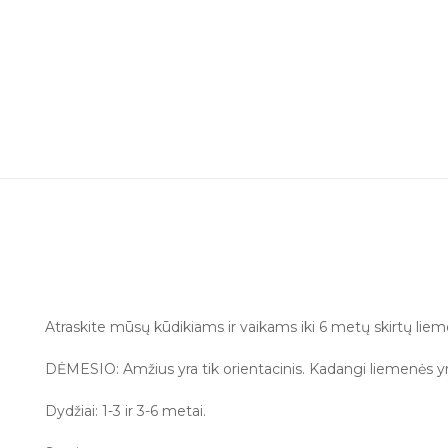
Atraskite mūsų kūdikiams ir vaikams iki 6 metų skirtų liemeni
DĖMESIO: Amžius yra tik orientacinis. Kadangi liemenės yr
Dydžiai: 1-3 ir 3-6 metai.