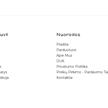
uvė
Nuorodos
Pradžia
Parduotuvė
Apie Mus
DUK
i
Privatumo Politika
arys
Prekių Pirkimo - Pardavimo Tai
ekcija
Kontaktai