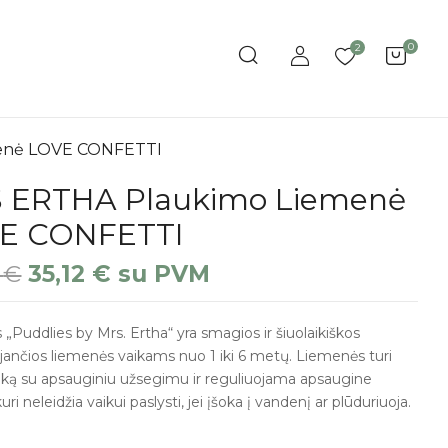
0
2
enė LOVE CONFETTI
 ERTHA Plaukimo Liemenė
E CONFETTI
0
€
35,12
€
su PVM
 „Puddlies by Mrs. Ertha“ yra smagios ir šiuolaikiškos
jančios liemenės vaikams nuo 1 iki 6 metų. Liemenės turi
uką su apsauginiu užsegimu ir reguliuojama apsaugine
uri neleidžia vaikui paslysti, jei įšoka į vandenį ar plūduriuoja.