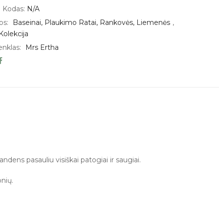
 Kodas:
N/A
os:
Baseinai, Plaukimo Ratai, Rankovės, Liemenės
,
Kolekcija
enklas:
Mrs Ertha
ndens pasauliu visiškai patogiai ir saugiai.
nių.