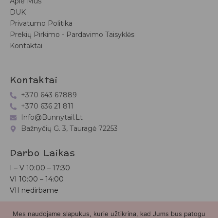
Apie Mus
DUK
Privatumo Politika
Prekių Pirkimo - Pardavimo Taisyklės
Kontaktai
Kontaktai
+370 643 67889
+370 636 21 811
Info@bunnytail.lt
Bažnyčių G. 3, Tauragė 72253
Darbo Laikas
I – V
10:00 – 17:30
VI
10:00 – 14:00
VII nedirbame
Mes naudojame slapukus, kurie užtikrina, kad Jums bus patogu