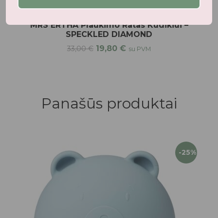
Baseinai, plaukimo ratai, rankovės, liemenės
MRS ERTHA Plaukimo Ratas Kūdikiui –
SPECKLED DIAMOND
19,80
€
33,00
€
su PVM
Panašūs produktai
-25%