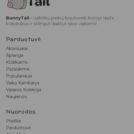
BunnyTail
– vaikiškų prekių krautuvėlė, kurioje rasite
kokybiškus ir stilingus daiktus savo vaikams!
Parduotuvė
Aksesuarai
Apranga
Kūdikiams
Pažaiskime
Populiariausi
Vaiko Kambarys
Vasaros Kolekcija
Naujienos
Nuorodos
Pradžia
Parduotuvė