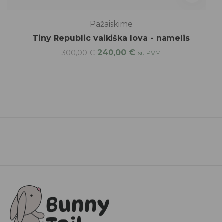
Pažaiskime
Tiny Republic vaikiška lova - namelis
240,00
€
300,00
€
su PVM