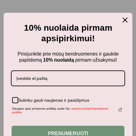
-40%
10% nuolaida pirmam
apsipirkimui!
Prisijunkite prie mūsų bendruomenės ir gaukite
papildomą
10% nuolaidą
pirmam užsakymui!
Sutinku gauti naujienas ir pasiūlymus
Daugiau apie privatumo politiką rasite čia:
www.bunnytail.lt/privatumo-
politika
PRENUMERUOTI