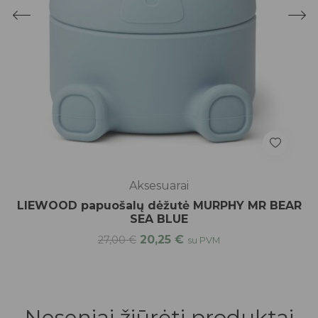
Aksesuarai
LIEWOOD papuošalų dėžutė MURPHY MR BEAR
SEA BLUE
20,25
€
27,00
€
su PVM
Neseniai žiūrėti produktai