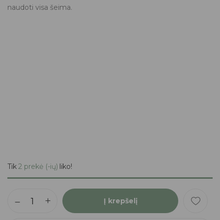
naudoti visa šeima.
Tik
2 prekė (-ių)
liko!
Į krepšelį