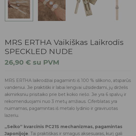
MRS ERTHA Vaikiškas Laikrodis
SPECKLED NUDE
26,90
€
su PVM
MRS ERTHA laikrodžiai pagaminti iš 100 % silikono, atsparūs
vandeniui. Jie praktiški ir labai lengvai užsidedami, jų dirželis
akimirksniu prisitaiko prie bet kokio riešo. Jie yra 6 spalvų ir
rekomenduojami nuo 3 metų amžiaus. Ciferblatas yra
nuimamas, pagamintas iš metalo lydinio ir graviruotas
lazeriu.
„Seiko“ kvarcinis PC21S mechanizmas, pagamintas
Japonijoje
. Tai praktiškas ir smagus aksesuaras, kurį gali