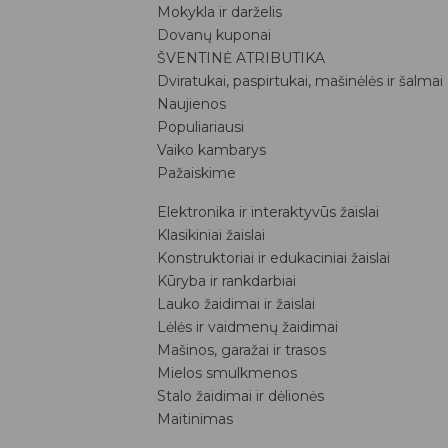
Mokykla ir darželis
Dovanų kuponai
ŠVENTINĖ ATRIBUTIKA
Dviratukai, paspirtukai, mašinėlės ir šalmai
Naujienos
Populiariausi
Vaiko kambarys
Pažaiskime
Elektronika ir interaktyvūs žaislai
Klasikiniai žaislai
Konstruktoriai ir edukaciniai žaislai
Kūryba ir rankdarbiai
Lauko žaidimai ir žaislai
Lėlės ir vaidmenų žaidimai
Mašinos, garažai ir trasos
Mielos smulkmenos
Stalo žaidimai ir dėlionės
Maitinimas