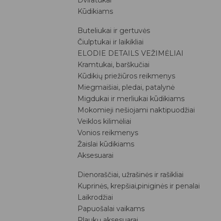
Kūdikiams
Buteliukai ir gertuvės
Čiulptukai ir laikikliai
ELODIE DETAILS VEŽIMĖLIAI
Kramtukai, barškučiai
Kūdikių priežiūros reikmenys
Miegmaišiai, pledai, patalynė
Migdukai ir merliukai kūdikiams
Mokomieji nešiojami naktipuodžiai
Veiklos kilimėliai
Vonios reikmenys
Žaislai kūdikiams
Aksesuarai
Dienoraščiai, užrašinės ir rašikliai
Kuprinės, krepšiai,piniginės ir penalai
Laikrodžiai
Papuošalai vaikams
Plaukų aksesuarai