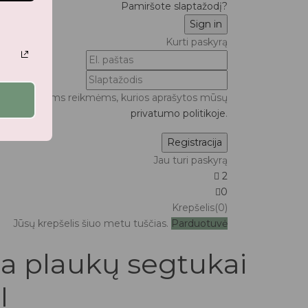
Pamiršote slaptažodį?
Kurti paskyrą
ui bei kitoms reikmėms, kurios aprašytos mūsų
privatumo politikoje
.
Jau turi paskyrą
2
0
Krepšelis(0)
Jūsų krepšelis šiuo metu tuščias.
Parduotuvė
a plaukų segtukai
I