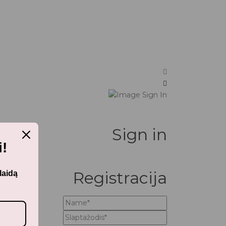
Sign in
!
Registracija
laidą