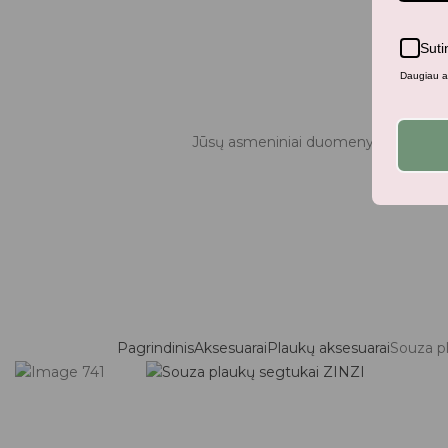
Suti
Daugiau ap
Jūsų asmeniniai duomenys bus naudo
Pagrindinis
Aksesuarai
Plaukų aksesuarai
Souza p