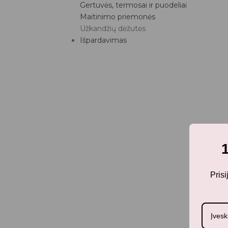
Gertuvės, termosai ir puodeliai
Maitinimo priemonės
Užkandžių dėžutės
Išpardavimas
Pris