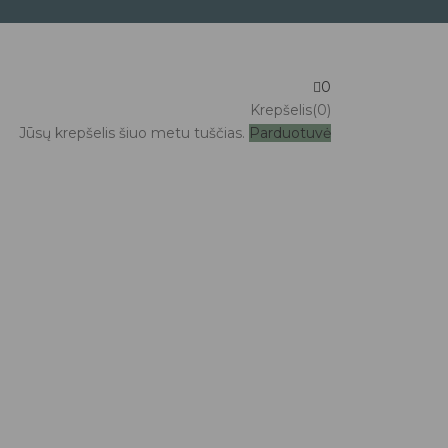
0
Krepšelis(0)
Jūsų krepšelis šiuo metu tuščias.
Parduotuvė