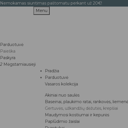
Nemokamas siuntimas paštomatu perkant už 20€!
Menu
Parduotuvė
Paieška
Paskyra
2
Mėgstamiausieji
Pradžia
Parduotuvė
Vasaros kolekcija
Akiniai nuo saulės
Baseinai, plaukimo ratai, rankovės, liemen
Gertuvės, užkandžių dėžutės, krepšiai
Maudymosi kostiumai ir kepurės
Paplūdimio žaislai
Dviratukai