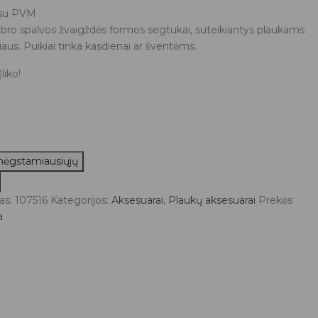
urrent
su PVM
rice
abro spalvos žvaigždės formos segtukai, suteikiantys plaukams
:
iliaus. Puikiai tinka kasdienai ar šventėms.
,46 €.
)
liko!
 mėgstamiausiųjų
as:
107516
Kategorijos:
Aksesuarai
,
Plaukų aksesuarai
Prekės
a