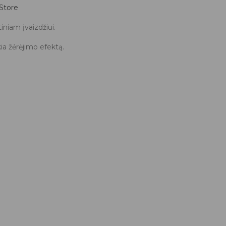
Store
iniam įvaizdžiui.
ia žėrėjimo efektą.