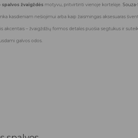
 spalvos žvaigždės
motyvu, pritvirtinti vienoje kortelėje.
Souza-
 tinka kasdieniam nešiojimui arba kaip žaismingas aksesuaras švent
is akcentais – žvaigždžių formos detalės puošia segtukus ir suteik
pausdami galvos odos.
s spalvos