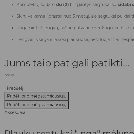
Komplektą sudaro
du (2)
blizgantys segtukai su
sidabro
Skirti vaikams (įprastai nuo 3 metų), šie segtukai puikiai
Pagaminti iš lengvų, tačiau patvarių medžiagų, su blizgia
Lengvai įsisega ir laikosi plaukuose, nešlifuojant ar nes
Jums taip pat gali patikti...
-25%
Į krepšelį
Pridėti prie mėgstamiausiųjų
Pridėti prie mėgstamiausiųjų
Aksesuarai
Plaukų segtukai "Inga" mėlyno