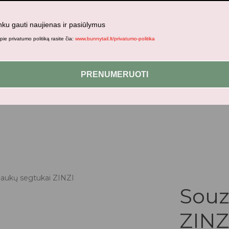
nku gauti naujienas ir pasiūlymus
ie privatumo politiką rasite čia:
www.bunnytail.lt/privatumo-politika
jami patogesniam naršymui šiame tinklalapyje, paskyros valdym
PRENUMERUOTI
laukų segtukai ZINZI
Souz
ZINZ