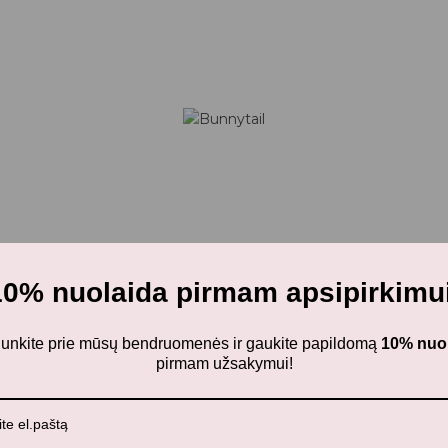
10% nuolaida pirmam apsipirkimui
ijunkite prie mūsų bendruomenės ir gaukite papildomą
10% nuo
pirmam užsakymui!