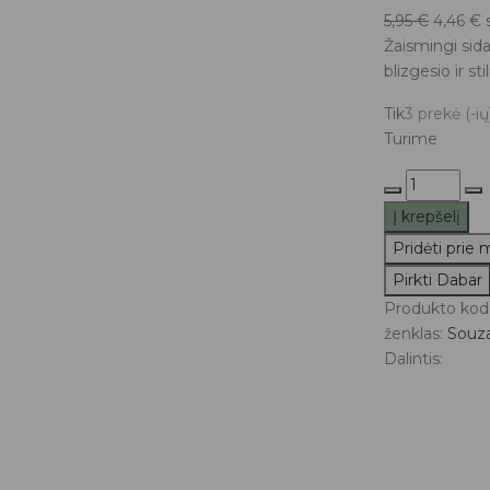
Original
C
5,95
€
4,46
€
price
p
Žaismingi sid
was:
is
blizgesio ir st
5,95 €.
4
Tik
3 prekė (-ių
Turime
produkto
kiekis:
Į krepšelį
Souza
Pridėti prie
plaukų
Pirkti Dabar
segtukai
ZINZI
Produkto kod
ženklas:
Souz
Dalintis: