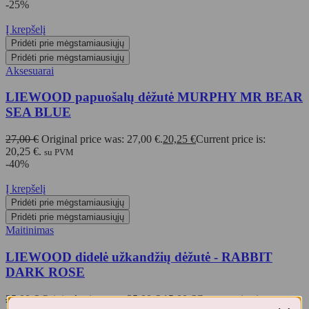
-25%
Į krepšelį
Pridėti prie mėgstamiausiųjų
Pridėti prie mėgstamiausiųjų
Aksesuarai
LIEWOOD papuošalų dėžutė MURPHY MR BEAR
SEA BLUE
27,00
€
Original price was: 27,00 €.
20,25
€
Current price is:
20,25 €.
su PVM
-40%
Į krepšelį
Pridėti prie mėgstamiausiųjų
Pridėti prie mėgstamiausiųjų
Maitinimas
LIEWOOD didelė užkandžių dėžutė - RABBIT
DARK ROSE
25,00
€
Original price was: 25,00 €.
15,00
€
Current price is: