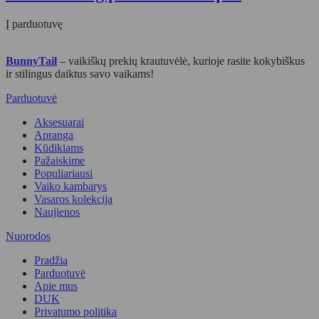
Į parduotuvę
BunnyTail
– vaikiškų prekių krautuvėlė, kurioje rasite kokybiškus
ir stilingus daiktus savo vaikams!
Parduotuvė
Aksesuarai
Apranga
Kūdikiams
Pažaiskime
Populiariausi
Vaiko kambarys
Vasaros kolekcija
Naujienos
Nuorodos
Pradžia
Parduotuvė
Apie mus
DUK
Privatumo politika