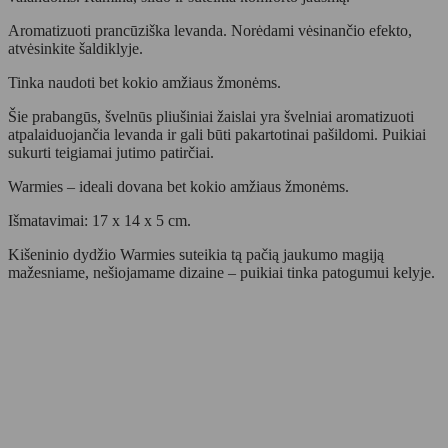
Aromatizuoti prancūziška levanda. Norėdami vėsinančio efekto,
atvėsinkite šaldiklyje.
Tinka naudoti bet kokio amžiaus žmonėms.
Šie prabangūs, švelnūs pliušiniai žaislai yra švelniai aromatizuoti
atpalaiduojančia levanda ir gali būti pakartotinai pašildomi. Puikiai
sukurti teigiamai jutimo patirčiai.
Warmies – ideali dovana bet kokio amžiaus žmonėms.
Išmatavimai: 17 x 14 x 5 cm.
Kišeninio dydžio Warmies suteikia tą pačią jaukumo magiją
mažesniame, nešiojamame dizaine – puikiai tinka patogumui kelyje.