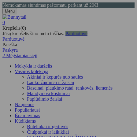
Nemokamas siuntimas paštomatu perkant už 20€!
Menu
0
Krepšelis(0)
Jūsų krepšelis šiuo metu tuščias.
Parduotuvė
Parduotuvė
Paieška
Paskyra
2
Mėgstamiausieji
Mokykla ir darželis
Vasaros kolekcija
Akiniai ir kepurės nuo saulės
Lauko žaidimai ir žaislai
Baseinai, plaukimo ratai, rankovės, liemenės
Maudymosi kostiumai
Paplūdimio žaislai
Naujienos
Populiariausi
Išpardavimas
Kūdikiams
Buteliukai ir gertuvės
Čiulptukai ir laikikliai