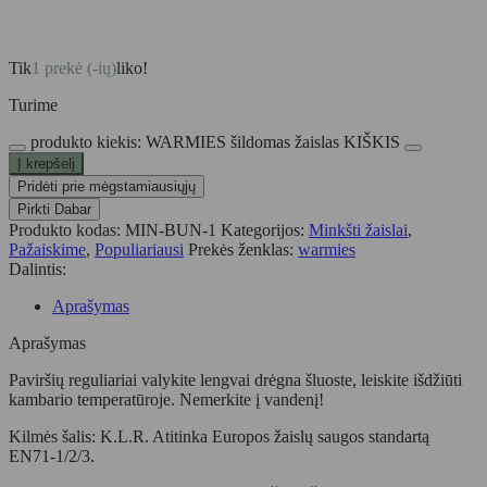
Tik
1 prekė (-ių)
liko!
Turime
produkto kiekis: WARMIES šildomas žaislas KIŠKIS
Į krepšelį
Pridėti prie mėgstamiausiųjų
Pirkti Dabar
Produkto kodas:
MIN-BUN-1
Kategorijos:
Minkšti žaislai
,
Pažaiskime
,
Populiariausi
Prekės ženklas:
warmies
Dalintis:
Aprašymas
Aprašymas
Paviršių reguliariai valykite lengvai drėgna šluoste, leiskite išdžiūti
kambario temperatūroje. Nemerkite į vandenį!
Kilmės šalis: K.L.R. Atitinka Europos žaislų saugos standartą
EN71-1/2/3.