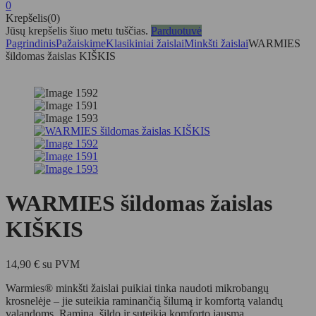
0
Krepšelis(0)
Jūsų krepšelis šiuo metu tuščias.
Parduotuvė
Pagrindinis
Pažaiskime
Klasikiniai žaislai
Minkšti žaislai
WARMIES
šildomas žaislas KIŠKIS
WARMIES šildomas žaislas
KIŠKIS
14,90
€
su PVM
Warmies® minkšti žaislai puikiai tinka naudoti mikrobangų
krosnelėje – jie suteikia raminančią šilumą ir komfortą valandų
valandoms. Ramina, šildo ir suteikia komforto jausmą.