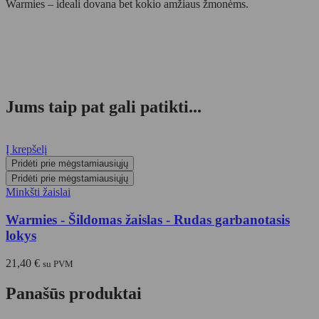
Warmies – ideali dovana bet kokio amžiaus žmonėms.
Jums taip pat gali patikti...
Į krepšelį
Pridėti prie mėgstamiausiųjų
Pridėti prie mėgstamiausiųjų
Minkšti žaislai
Warmies - Šildomas žaislas - Rudas garbanotasis
lokys
21,40
€
su PVM
Panašūs produktai