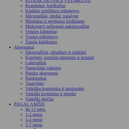
ELODIE DETAILS VEŽIMĖLIAI
Kramtukai, barškučiai
Kūdikių priežiūros reikmenys
Miegmaišiai, pledai, patalynė
Migdukai ir merliukai kūdikiams
Mokomieji nešiojami naktipuodžiai
Veiklos kilimėliai
Vonios reikmenys
Žaislai kūdikiams
Aksesuarai
Dienoraščiai, užrašinės ir rašikliai
Kuprinės, krepšiai,piniginės ir penalai
Laikrodžiai
Papuošalai vaikams
Plaukų aksesuarai
Rankinukai
Taupyklės
Vaikiška kosmetika ir tatuiruotės
Vaikiški kostiumai ir priedai
Vaikiški skėčiai
PAGAL AMŽIŲ
iki 12 mėn.
1-2 metai
3-4 metai
5-7 metai