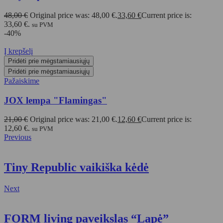
48,00
€
Original price was: 48,00 €.
33,60
€
Current price is:
33,60 €.
su PVM
-40%
Į krepšelį
Pridėti prie mėgstamiausiųjų
Pridėti prie mėgstamiausiųjų
Pažaiskime
JOX lempa "Flamingas"
21,00
€
Original price was: 21,00 €.
12,60
€
Current price is:
12,60 €.
su PVM
Previous
Tiny Republic vaikiška kėdė
Next
FORM living paveikslas “Lapė”