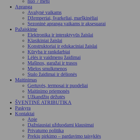
nuo 7 metų
Apranga
Avalynė vaikams
Džemperiai, švarkeliai, marškinėliai
Sezoninė apranga vaikams ir aksesuarai
Pažaiskime
Elektronika ir interaktyvūs žaislai
Klasikiniai žaislai
Konstruktoriai ir edukaciniai žaislai
Kūryba ir rankdarbiai
Lėlės ir vaidmenų žaidimai
Mašinos, garažai ir trasos
Mielos smulkmenos
Stalo žaidimai ir dėlionės
Maitinimas
Gertuvės, termosai ir puodeliai
Maitinimo priemonės
Užkandžių dėžutės
ŠVENTINĖ ATRIBUTIKA
Paskyra
Kontaktai
Apie
Dažniausiai užduodami klausimai
Privatumo politika
Prekių pirkimo – pardavimo taisyklės