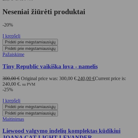
Neseniai žiūrėti produktai
-20%
Į krepšelį
Pridėti prie mėgstamiausiųjų
Pridėti prie mėgstamiausiųjų
Pažaiskime
Tiny Republic vaikiška lova - namelis
300,00
€
Original price was: 300,00 €.
240,00
€
Current price is:
240,00 €.
su PVM
-25%
Į krepšelį
Pridėti prie mėgstamiausiųjų
Pridėti prie mėgstamiausiųjų
Maitinimas
Liewood valgymo indelių komplektas kūdikiui
JOANA CAT LIGHT LEVANDER