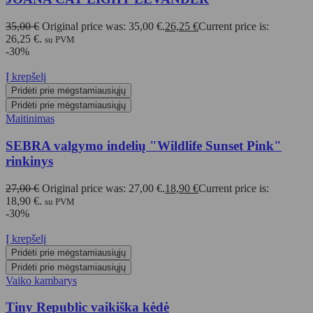
35,00
€
Original price was: 35,00 €.
26,25
€
Current price is:
26,25 €.
su PVM
-30%
Į krepšelį
Pridėti prie mėgstamiausiųjų
Pridėti prie mėgstamiausiųjų
Maitinimas
SEBRA valgymo indelių "Wildlife Sunset Pink"
rinkinys
27,00
€
Original price was: 27,00 €.
18,90
€
Current price is:
18,90 €.
su PVM
-30%
Į krepšelį
Pridėti prie mėgstamiausiųjų
Pridėti prie mėgstamiausiųjų
Vaiko kambarys
Tiny Republic vaikiška kėdė