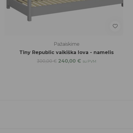
Pažaiskime
Tiny Republic vaikiška lova - namelis
240,00
€
300,00
€
su PVM