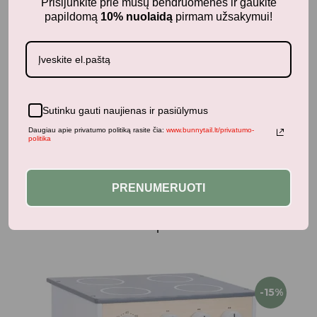
Prisijunkite prie mūsų bendruomenės ir gaukite
papildomą
10% nuolaidą
pirmam užsakymui!
1-2 metai
Garso kolonėlė su įrašytomis lietuviškomis
Sutinku gauti naujienas ir pasiūlymus
dainomis ir pasakomis
Daugiau apie privatumo politiką rasite čia:
www.bunnytail.lt/privatumo-
politika
49,00
€
su PVM
PRENUMERUOTI
Panašūs produktai
-15%