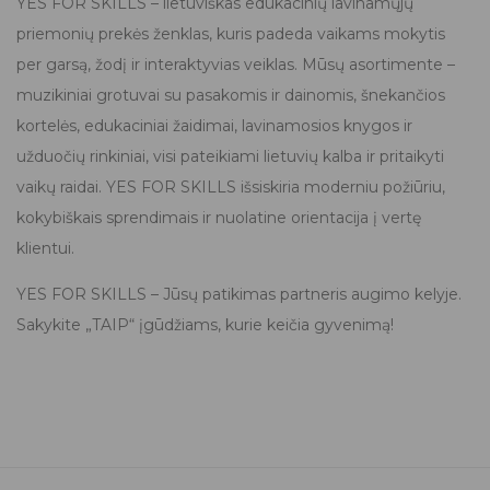
YES FOR SKILLS – lietuviškas edukacinių lavinamųjų
priemonių prekės ženklas, kuris padeda vaikams mokytis
per garsą, žodį ir interaktyvias veiklas. Mūsų asortimente –
muzikiniai grotuvai su pasakomis ir dainomis, šnekančios
kortelės, edukaciniai žaidimai, lavinamosios knygos ir
užduočių rinkiniai, visi pateikiami lietuvių kalba ir pritaikyti
vaikų raidai. YES FOR SKILLS išsiskiria moderniu požiūriu,
kokybiškais sprendimais ir nuolatine orientacija į vertę
klientui.
YES FOR SKILLS – Jūsų patikimas partneris augimo kelyje.
Sakykite „TAIP“ įgūdžiams, kurie keičia gyvenimą!