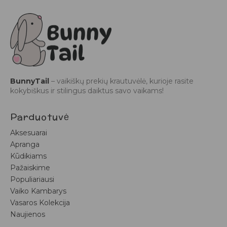
BunnyTail
– vaikiškų prekių krautuvėlė, kurioje rasite
kokybiškus ir stilingus daiktus savo vaikams!
Parduotuvė
Aksesuarai
Apranga
Kūdikiams
Pažaiskime
Populiariausi
Vaiko Kambarys
Vasaros Kolekcija
Naujienos