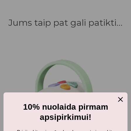
Jums taip pat gali patikti...
10% nuolaida pirmam
apsipirkimui!