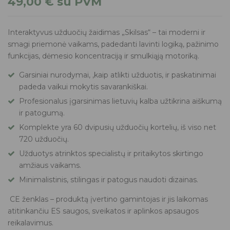
49,00
€
su PVM
Interaktyvus užduočių žaidimas „Skilsas“ – tai moderni ir
smagi priemonė vaikams, padedanti lavinti logiką, pažinimo
funkcijas, dėmesio koncentraciją ir smulkiąją motoriką.
Garsiniai nurodymai, ,kaip atlikti užduotis, ir paskatinimai
padeda vaikui mokytis savarankiškai.
Profesionalus įgarsinimas lietuvių kalba užtikrina aiškumą
ir patogumą.
Komplekte yra 60 dvipusių užduočių kortelių, iš viso net
720 užduočių.
Užduotys atrinktos specialistų ir pritaikytos skirtingo
amžiaus vaikams.
Minimalistinis, stilingas ir patogus naudoti dizainas.
CE ženklas – produktą įvertino gamintojas ir jis laikomas
atitinkančiu ES saugos, sveikatos ir aplinkos apsaugos
reikalavimus.