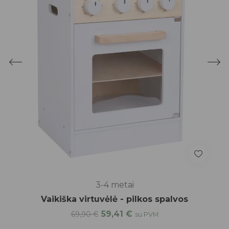
3-4 metai
Vaikiška virtuvėlė - pilkos spalvos
59,41
€
69,90
€
su PVM