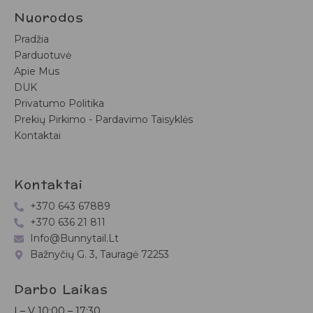
Nuorodos
Pradžia
Parduotuvė
Apie Mus
DUK
Privatumo Politika
Prekių Pirkimo - Pardavimo Taisyklės
Kontaktai
Kontaktai
+370 643 67889
+370 636 21 811
Info@bunnytail.lt
Bažnyčių G. 3, Tauragė 72253
Darbo Laikas
I – V
10:00 – 17:30