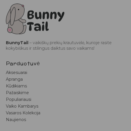
BunnyTail
– vaikiškų prekių krautuvėlė, kurioje rasite
kokybiškus ir stilingus daiktus savo vaikams!
Parduotuvė
Aksesuarai
Apranga
Kūdikiams
Pažaiskime
Populiariausi
Vaiko Kambarys
Vasaros Kolekcija
Naujienos