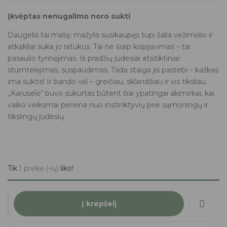
Įkvėptas nenugalimo noro sukti
Daugelis tai matę: mažylis susikaupęs tupi šalia vežimėlio ir
atkakliai suka jo ratukus. Tai ne šiaip kopijavimas – tai
pasaulio tyrinėjimas. Iš pradžių judesiai atsitiktiniai:
stumtelėjimas, suspaudimas. Tada staiga jis pastebi – kažkas
ima suktis! Ir bando vėl – greičiau, sklandžiau ir vis tiksliau.
„Karuselė“ buvo sukurtas būtent šiai ypatingai akimirkai, kai
vaiko veiksmai pereina nuo instinktyvių prie sąmoningų ir
tikslingų judesių.
Tik
1 prekė (-ių)
liko!
Į krepšelį