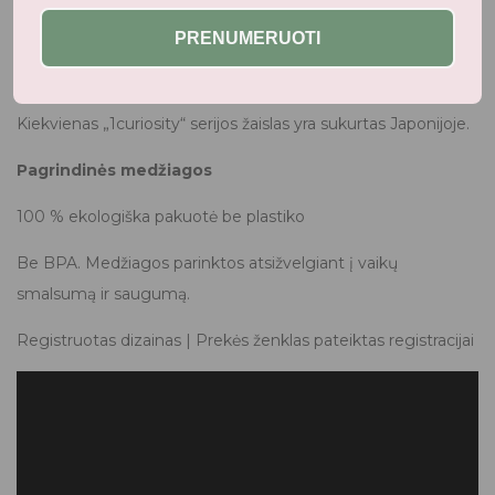
būdų žaisti, galimybių eksperimentuoti ir atrasti.
PRENUMERUOTI
Sukurta Japonijoje
Kiekvienas „1curiosity“ serijos žaislas yra sukurtas Japonijoje.
Pagrindinės medžiagos
100 % ekologiška pakuotė be plastiko
Be BPA. Medžiagos parinktos atsižvelgiant į vaikų
smalsumą ir saugumą.
Registruotas dizainas | Prekės ženklas pateiktas registracijai