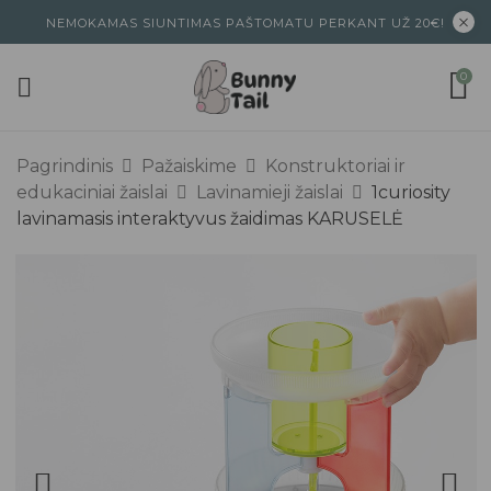
NEMOKAMAS SIUNTIMAS PAŠTOMATU PERKANT UŽ 20€!
0
Pagrindinis
Pažaiskime
Konstruktoriai ir
edukaciniai žaislai
Lavinamieji žaislai
1curiosity
lavinamasis interaktyvus žaidimas KARUSELĖ