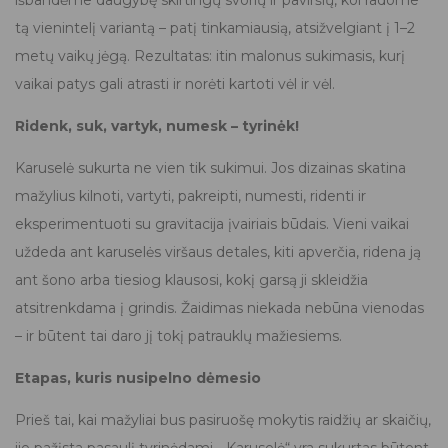
tą vienintelį variantą – patį tinkamiausią, atsižvelgiant į 1–2
metų vaikų jėgą. Rezultatas: itin malonus sukimasis, kurį
vaikai patys gali atrasti ir norėti kartoti vėl ir vėl.
Ridenk, suk, vartyk, numesk – tyrinėk!
Karuselė sukurta ne vien tik sukimui. Jos dizainas skatina
mažylius kilnoti, vartyti, pakreipti, numesti, ridenti ir
eksperimentuoti su gravitacija įvairiais būdais. Vieni vaikai
uždeda ant karuselės viršaus detales, kiti apverčia, ridena ją
ant šono arba tiesiog klausosi, kokį garsą ji skleidžia
atsitrenkdama į grindis. Žaidimas niekada nebūna vienodas
– ir būtent tai daro jį tokį patrauklų mažiesiems.
Etapas, kuris nusipelno dėmesio
Prieš tai, kai mažyliai bus pasiruošę mokytis raidžių ar skaičių,
jie pažįsta pasaulį tyrinėdami. „Karuselė“ yra sukurtas būtent