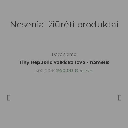
Neseniai žiūrėti produktai
-20%
Pažaiskime
Tiny Republic vaikiška lova - namelis
240,00
€
300,00
€
su PVM