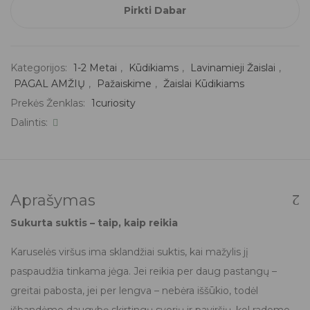
Pirkti Dabar
Kategorijos:
1-2 Metai
,
Kūdikiams
,
Lavinamieji Žaislai
,
PAGAL AMŽIŲ
,
Pažaiskime
,
Žaislai Kūdikiams
Prekės Ženklas:
1curiosity
Dalintis:
Aprašymas
Sukurta suktis – taip, kaip reikia
Karuselės viršus ima sklandžiai suktis, kai mažylis jį
paspaudžia tinkama jėga. Jei reikia per daug pastangų –
greitai pabosta, jei per lengva – nebėra iššūkio, todėl
išbandėme daugybę skirtingų svorių ir paviršių, kol radome