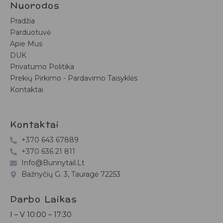
Nuorodos
Pradžia
Parduotuvė
Apie Mus
DUK
Privatumo Politika
Prekių Pirkimo - Pardavimo Taisyklės
Kontaktai
Kontaktai
+370 643 67889
+370 636 21 811
Info@bunnytail.lt
Bažnyčių G. 3, Tauragė 72253
Darbo Laikas
I – V
10:00 – 17:30