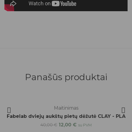
Panašūs produktai
-70%
Maitinimas
Fabelab dviejų aukštų pietų dėžutė CLAY - PLA
12,00
€
40,00
€
su PVM