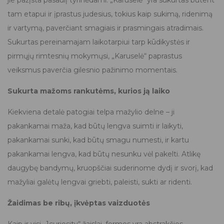
tam etapui ir įprastus judesius, tokius kaip sukimą, ridenimą
ir vartymą, paverčiant smagiais ir prasmingais atradimais.
Sukurtas pereinamajam laikotarpiui tarp kūdikystės ir
pirmųjų rimtesnių mokymųsi, „Karuselė“ paprastus
veiksmus paverčia gilesnio pažinimo momentais.
Sukurta mažoms rankutėms, kurios ją laiko
Kiekviena detalė patogiai telpa mažylio delne – ji
pakankamai maža, kad būtų lengva suimti ir laikyti,
pakankamai sunki, kad būtų smagu numesti, ir kartu
pakankamai lengva, kad būtų nesunku vėl pakelti. Atlikę
daugybę bandymų, kruopščiai suderinome dydį ir svorį, kad
mažyliai galėtų lengvai griebti, paleisti, sukti ar ridenti.
Žaidimas be ribų, įkvėptas vaizduotės
Kaip ir visi „1curiosity“ žaislai, formos yra abstrakčios –